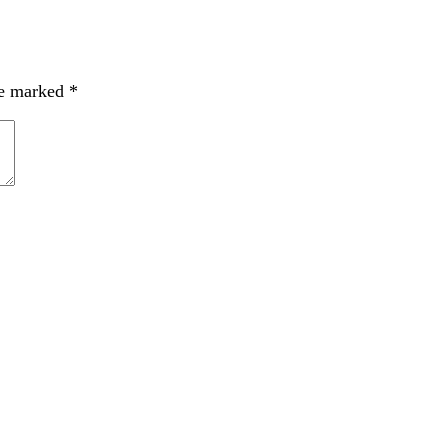
re marked
*