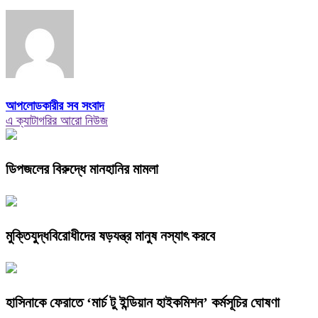
আপলোডকারীর সব সংবাদ
এ ক্যাটাগরির আরো নিউজ
ডিপজলের বিরুদ্ধে মানহানির মামলা
মুক্তিযুদ্ধবিরোধীদের ষড়যন্ত্র মানুষ নস্যাৎ করবে
হাসিনাকে ফেরাতে ‘মার্চ টু ইন্ডিয়ান হাইকমিশন’ কর্মসূচির ঘোষণা