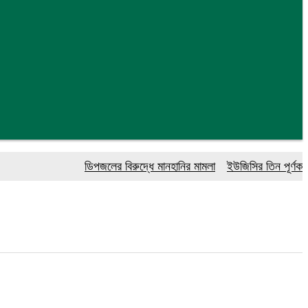
ডিপজলের বিরুদ্ধে মানহানির মামলা
ইউজিসির তিন পূর্ণকালীন সদস্