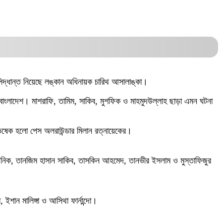
সিদ্ধান্ত নিয়েছে লঙ্কান অধিনায়ক চারিথ আসালাঙ্কা।
বাংলাদেশ। মাশরাফি, তামিম, সাকিব, মুশফিক ও মাহমুদউল্লাহ ছাড়া এমন ঘটনা
িষেক হলো পেস অলরাউন্ডার মিলান রত্নায়েকের।
নিক, তানজিম হাসান সাকিব, তাসকিন আহমেদ, তানভীর ইসলাম ও মুস্তাফিজুর
, ইশান মালিঙ্গা ও আসিথা ফার্নান্দো।