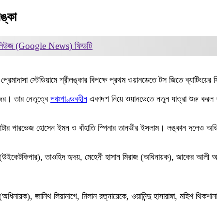
ঙ্কা
 নিউজ (Google News)
ফিডটি
েমাদাসা স্টেডিয়ামে শ্রীলঙ্কার বিপক্ষে প্রথম ওয়ানডেতে টস জিতে ব্যাটিংয়ের 
জের। তার নেতৃত্বে
পঞ্চপাণ্ডবহীন
একাদশ নিয়ে ওয়ানডেতে নতুন যাত্রা শুরু করল 
টার পারভেজ হোসেন ইমন ও বাঁহাতি স্পিনার তানভীর ইসলাম। লঙ্কান দলেও অভ
 (উইকেটকিপার), তাওহিদ হৃদয়, মেহেদী হাসান মিরাজ (অধিনায়ক), জাকের আলী অ
া (অধিনায়ক), জানিথ লিয়ানাগে, মিলান রত্নায়েকে, ওয়ানিন্দু হাসারাঙ্গা, মহিশ থিকশানা