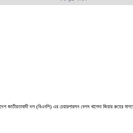
 বাংলাদেশ জাতীয়তাবাদী দল (বিএনপি) এর চেয়ারপারসন বেগম খালেদা জিয়ার রুহের ম