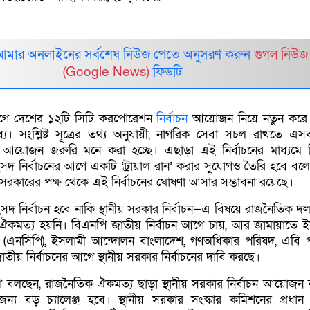
আমার অনলাইনের সর্বশেষ নিউজ পেতে অনুসরণ করুন
গুগল নিউজ
(Google News)
ফিডটি
 আগে দেশের ১২টি সিটি করপোরেশন
নির্বাচন
আয়োজন নিয়ে নতুন করে 
ে। সংশ্লিষ্ট সূত্রের তথ্য অনুযায়ী, নাগরিক সেবা সচল রাখতে এস
 আয়োজন জরুরি মনে করা হচ্ছে। এছাড়া এই নির্বাচনের মাধ্যমে নি
 নির্বাচনের আগে একটি ‘ট্রায়াল রান’ করার সুযোগও তৈরি হবে বলে
 সরকারের পক্ষ থেকে এই নির্বাচনের ঘোষণা আসার সম্ভাবনা রয়েছে।
 নির্বাচন হবে নাকি স্থানীয় সরকার নির্বাচন—এ বিষয়ে রাজনৈতিক দ
কমত্য হয়নি। বিএনপি জাতীয় নির্বাচন আগে চায়, আর জামায়াতে ই
ি (এনসিপি), ইসলামী আন্দোলন বাংলাদেশ, গণঅধিকার পরিষদ, এবি পা
য় নির্বাচনের আগে স্থানীয় সরকার নির্বাচনের দাবি করছে।
া বলছেন, রাজনৈতিক ঐকমত্য ছাড়া স্থানীয় সরকার নির্বাচন আয়োজন ব
র জন্য বড় চ্যালেঞ্জ হবে। স্থানীয় সরকার সংস্কার কমিশনের প্রধান