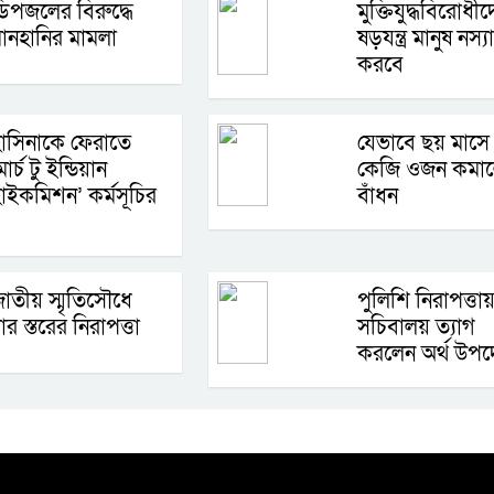
িপজলের বিরুদ্ধে
মুক্তিযুদ্ধবিরোধী
ানহানির মামলা
ষড়যন্ত্র মানুষ নস্য
করবে
াসিনাকে ফেরাতে
যেভাবে ছয় মাসে
মার্চ টু ইন্ডিয়ান
কেজি ওজন কমা
াইকমিশন’ কর্মসূচির
বাঁধন
াতীয় স্মৃতিসৌধে
পুলিশি নিরাপত্তায
ার স্তরের নিরাপত্তা
সচিবালয় ত্যাগ
করলেন অর্থ উপদেষ