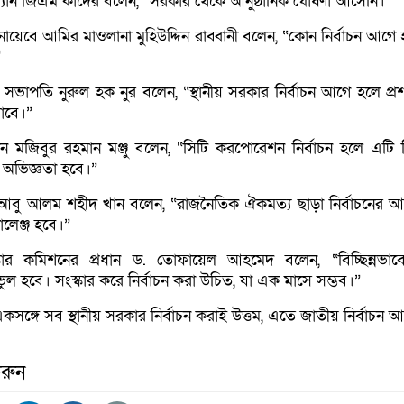
রম্যান জিএম কাদের বলেন, “সরকার থেকে আনুষ্ঠানিক ঘোষণা আসেনি।”
য়েবে আমির মাওলানা মুহিউদ্দিন রাব্বানী বলেন, “কোন নির্বাচন আগে 
”
সভাপতি নুরুল হক নুর বলেন, “স্থানীয় সরকার নির্বাচন আগে হলে প্র
াবে।”
যান মজিবুর রহমান মঞ্জু বলেন, “সিটি করপোরেশন নির্বাচন হলে এটি নি
 অভিজ্ঞতা হবে।”
 আবু আলম শহীদ খান বলেন, “রাজনৈতিক ঐকমত্য ছাড়া নির্বাচনের
ালেঞ্জ হবে।”
্কার কমিশনের প্রধান ড. তোফায়েল আহমেদ বলেন, “বিচ্ছিন্নভাব
ুল হবে। সংস্কার করে নির্বাচন করা উচিত, যা এক মাসে সম্ভব।”
সঙ্গে সব স্থানীয় সরকার নির্বাচন করাই উত্তম, এতে জাতীয় নির্বাচন
রুন