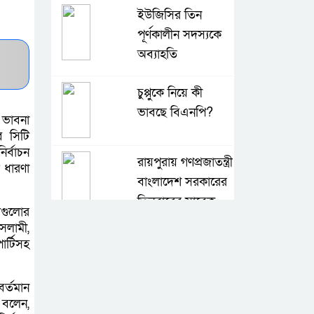
ইউজিসির তিন
পূর্ণকালীন সদস্যকে
অব্যাহতি
চুপ্পুকে নিয়ে কী
ভাবছে বিএনপি?
ভাবনা
ব সিটি
র্বাচন
রায়পুরায় গণপ্রজাতন্ত্রী
 ধারণা
বাংলাদেশ সরকারের
তিনবারের সাবেক
লগুলোর
প্রধানমন্ত্রী ও বাংলাদেশ জাতীয়তাবাদী
সলামী,
দল (বিএনপি) এর চেয়ারপারসন বেগম
র্টিসহ
খালেদা জিয়ার রুহের মাগফেরাত
কামনায় মিলাদ ও দোয়া মাহফিল
র্তমান
 বলেন,