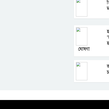
ড
ম
হ
‘
হ
ঘোষণা
জ
চ