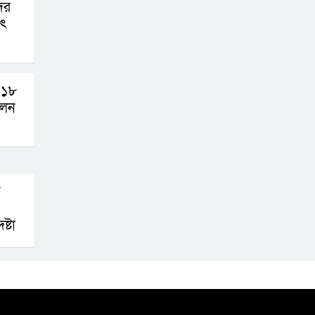
দের
াৎ
 ১৮
লেন
়
্টা