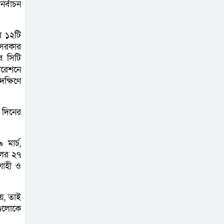
বেড়ি
র্বাচন
 ১২টি
 সরকার
নির্বাচনের আগেই
ব সিটি
ফিরতে মরিয়া
োরেশনে
‘পলাতক শক্তি’
ক্ষিণে
বিজয় দিবসের
 দিনের
আগের রাতে বীর
মুক্তিযোদ্ধার কবরের
মার্চ,
ওপর আগুন
লের ২৭
শাহী ও
খালেদা জিয়ার
শারীরিক অবস্থা
য়, তাই
এখনো অনিশ্চিত
গুলোকে