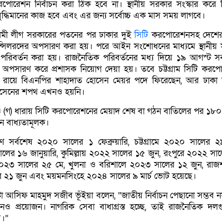
করপোরেশন নির্বাচন করা ঠিক হবে না। স্থানীয় সরকার সংস্কার করে নি
্ধিমানের কাজ হবে এবং এর জন্য সর্বোচ্চ এক মাস সময় লাগবে।
ী লীগ সরকারের পতনের পর ঢাকার দুই
সিটি
করপোরেশনসহ দেশের
্সিলরদের অপসারণ করা হয়। পরে আইন সংশোধনের মাধ্যমে স্থানীয়
ী পরিবর্তন করা হয়। রাজনৈতিক পরিবর্তনের মধ্য দিয়ে ১৯ আগস্ট স
পসারণ করে প্রশাসক নিয়োগ দেয়া হয়। তবে চট্টগ্রাম সিটি করপ
ুনালের রায়ে বিএনপির শাহাদাত হোসেন মেয়র পদে ফিরেছেন, আর ঢাকা দ
সেনের শপথ এখনও হয়নি।
ও (গ) ধারায় সিটি করপোরেশনের মেয়াদ শেষ বা গঠন বাতিলের পর ১৮০
ন বাধ্যতামূলক।
ণে সর্বশেষ ২০২০ সালের ১ ফেব্রুয়ারি, চট্টগ্রামে ২০২০ সালের ২৯ 
ালের ১৬ জানুয়ারি, কুমিল্লায় ২০২২ সালের ১৫ জুন, রংপুরে ২০২২ সা
ে ২০২৩ সালের ২৫ মে, খুলনা ও বরিশালে ২০২৩ সালের ১২ জুন, রাজ
 ২১ জুন এবং ময়মনসিংহে ২০২৪ সালের ৯ মার্চ ভোট হয়েছে।
্টা আসিফ মাহমুদ সজীব ভূঁইয়া বলেন, “জাতীয় নির্বাচন পেছানো সম্ভব ন
বাচনও প্রয়োজন। নাগরিক সেবা বাধাগ্রস্ত হচ্ছে, তাই রাজনৈতিক দল
।”