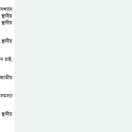
মুক্তিযুদ্ধবিরোধীদের
সেখানে
ষড়যন্ত্র মানুষ নস্যাৎ
্থানীয়
করবে
্থানীয়
বিজয় দিবসে
্থানীয়
দীঘিনালায় জামায়াতে
ইসলামীর বর্ণাঢ্য
ন চাই,
র‍্যালি
 জাতীয়
সমস্যা
্থানীয়