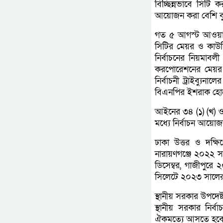
বিচ্ছিন্নভাবে সিটি 
আয়োজন করা বেশি বুদ
গত ৫ আগস্ট আওয়াম
সিটির মেয়র ও কাউন
নির্বাচনের নিয়মাবল
করপোরেশনের মেয়র অ
নির্বাচনী ট্রাইব্য
বিএনপির ইশরাক হো
আইনের ৩৪ (১) (খ) 
মধ্যে নির্বাচন আয়োজ
ঢাকা উত্তর ও দক্ষি
নারায়ণগঞ্জে ২০২২ স
ডিসেম্বর, গাজীপুর
সিলেটে ২০২৩ সালের
স্থানীয় সরকার উপদেষ
স্থানীয় সরকার নির্
ঐকমত্যে আসতে হবে