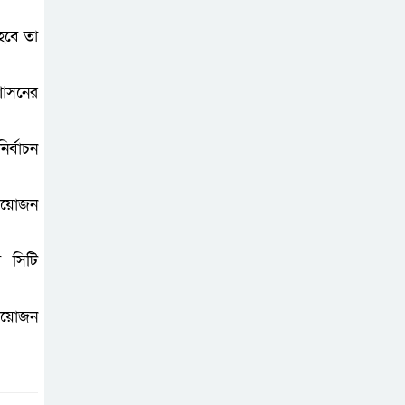
হবে তা
শাসনের
র্বাচন
 আয়োজন
ে সিটি
 আয়োজন