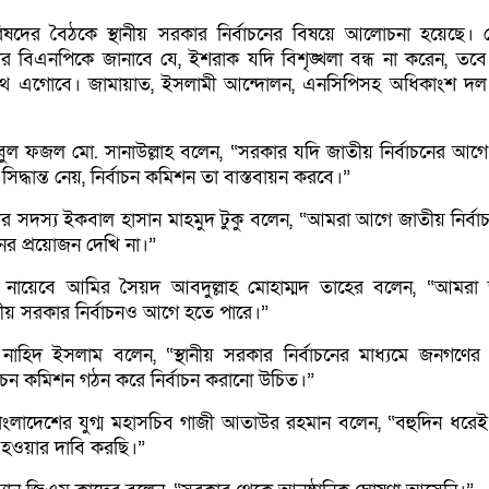
পরিষদের বৈঠকে স্থানীয় সরকার নির্বাচনের বিষয়ে আলোচনা হয়েছে। 
কার বিএনপিকে জানাবে যে, ইশরাক যদি বিশৃঙ্খলা বন্ধ না করেন, তবে স
পথে এগোবে। জামায়াত, ইসলামী আন্দোলন, এনসিপিসহ অধিকাংশ দল স
বুল ফজল মো. সানাউল্লাহ বলেন, “সরকার যদি জাতীয় নির্বাচনের আগে স
সিদ্ধান্ত নেয়, নির্বাচন কমিশন তা বাস্তবায়ন করবে।”
ির সদস্য ইকবাল হাসান মাহমুদ টুকু বলেন, “আমরা আগে জাতীয় নির্বাচ
চনের প্রয়োজন দেখি না।”
 নায়েবে আমির সৈয়দ আবদুল্লাহ মোহাম্মদ তাহের বলেন, “আমরা
থানীয় সরকার নির্বাচনও আগে হতে পারে।”
াহিদ ইসলাম বলেন, “স্থানীয় সরকার নির্বাচনের মাধ্যমে জনগণের 
্বাচন কমিশন গঠন করে নির্বাচন করানো উচিত।”
লাদেশের যুগ্ম মহাসচিব গাজী আতাউর রহমান বলেন, “বহুদিন ধরেই স
 হওয়ার দাবি করছি।”