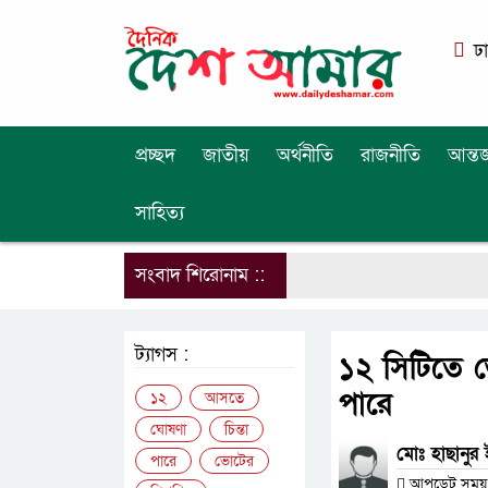
ঢ
প্রচ্ছদ
জাতীয়
অর্থনীতি
রাজনীতি
আন্তর
সাহিত্য
সংবাদ শিরোনাম ::
ট্যাগস :
১২ সিটিতে 
পারে
১২
আসতে
ঘোষণা
চিন্তা
মোঃ হাছানুর
পারে
ভোটের
আপডেট সময় : 