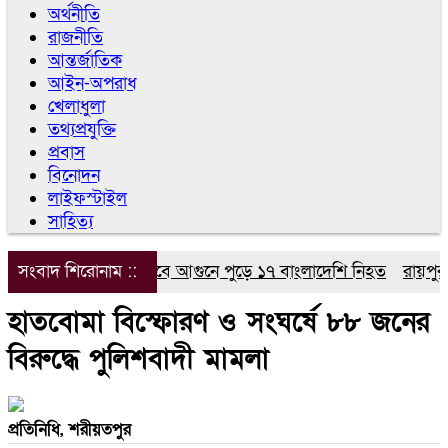
অর্থনীতি
রাজনীতি
আন্তর্জাতিক
আইন-অপরাধ
খেলাধুলা
তথ্যপ্রযুক্তি
প্রবাস
বিনোদন
লাইফস্টাইল
সাহিত্য
সংবাদ শিরোনাম ::
সৌদি আরবে আগুনে পুড়ে ১৭ বাংলাদেশি নিহত
রায়পুরায় হ
হাতবোমা বিস্ফোরণ ও সংঘর্ষে ৮৮ জনের
বিরুদ্ধে পুলিশবাদী মামলা
প্রতিনিধি, শরীয়তপুর