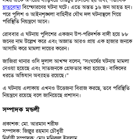
সময় একে অপরের বাড়িঘরে ভাঙচুর চালানো হয় এবং শতাধিক
হাতবোমা
বিস্ফোরণের ঘটনা ঘটে। এতে অন্তত ১৬ জন আহত হন।
পরে পুলিশ ও আইনশৃঙ্খলা বাহিনীর যৌথ দল ঘটনাস্থলে গিয়ে
পরিস্থিতি নিয়ন্ত্রণে আনে।
রোববার এ ঘটনায় পুলিশের একজন উপ-পরিদর্শক বাদী হয়ে ৮৮
জনের নাম উল্লেখ করে এবং অজ্ঞাত আরও প্রায় এক হাজার জনকে
আসামি করে মামলা দায়ের করেন।
জাজিরা থানার ওসি দুলাল আখন্দ বলেন, “সংঘর্ষের ঘটনায় মামলা
নেওয়া হয়েছে এবং সাতজনকে গ্রেফতার করা হয়েছে। বাকিদের
ধরতে অভিযান অব্যাহত রয়েছে।”
এ ঘটনায় এলাকায় এখনও উত্তেজনা বিরাজ করছে, তবে পরিস্থিতি
নিয়ন্ত্রণে রয়েছে বলে জানিয়েছে প্রশাসন।
সম্পাদক মন্ডলী
প্রকাশক: মো. আরমান শরীফ
সম্পাদক: জিল্লুর রহমান চৌধুরী
নির্বাহী সম্পাদক: মোঃ মনিরুল ইসলাম