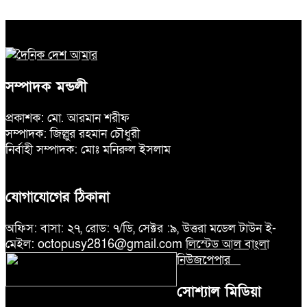
সম্পাদক মন্ডলী
প্রকাশক: মো. আরমান শরীফ
সম্পাদক: জিল্লুর রহমান চৌধুরী
নির্বাহী সম্পাদক: মোঃ মনিরুল ইসলাম
যোগাযোগের ঠিকানা
অফিস: বাসা: ২৭, রোড: ৭/ডি, সেক্টর :৯, উত্তরা মডেল টাউন ই-
মেইল: octopusy2816@gmail.com
লিস্টেড আল বাংলা
নিউজপেপার
সোশ্যাল মিডিয়া