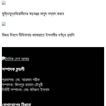
মুক্তিযুদ্ধবিরোধীদের ষড়যন্ত্র মানুষ নস্যাৎ করবে
বিজয় দিবসে দীঘিনালায় জামায়াতে ইসলামীর বর্ণাঢ্য র‍্যালি
সম্পাদক মন্ডলী
প্রকাশক: মো. আরমান শরীফ
সম্পাদক: জিল্লুর রহমান চৌধুরী
নির্বাহী সম্পাদক: মোঃ মনিরুল ইসলাম
যোগাযোগের ঠিকানা