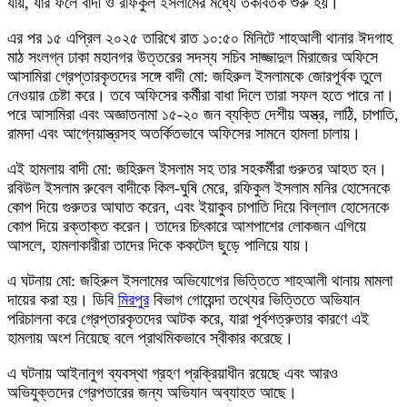
যায়, যার ফলে বাদী ও রফিকুল ইসলামের মধ্যে তর্কবিতর্ক শুরু হয়।
এর পর ১৫ এপ্রিল ২০২৫ তারিখে রাত ১০:৫০ মিনিটে শাহআলী থানার ঈদগাহ
মাঠ সংলগ্ন ঢাকা মহানগর উত্তরের সদস্য সচিব সাজ্জাদুল মিরাজের অফিসে
আসামিরা গ্রেপ্তারকৃতদের সঙ্গে বাদী মো: জহিরুল ইসলামকে জোরপূর্বক তুলে
নেওয়ার চেষ্টা করে। তবে অফিসের কর্মীরা বাধা দিলে তারা সফল হতে পারে না।
পরে আসামিরা এবং অজ্ঞাতনামা ১৫-২০ জন ব্যক্তি দেশীয় অস্ত্র, লাঠি, চাপাতি,
রামদা এবং আগ্নেয়াস্ত্রসহ অতর্কিতভাবে অফিসের সামনে হামলা চালায়।
এই হামলায় বাদী মো: জহিরুল ইসলাম সহ তার সহকর্মীরা গুরুতর আহত হন।
রবিউল ইসলাম রুবেল বাদীকে কিল-ঘুষি মেরে, রফিকুল ইসলাম মনির হোসেনকে
কোপ দিয়ে গুরুতর আঘাত করেন, এবং ইয়াকুব চাপাতি দিয়ে বিল্লাল হোসেনকে
কোপ দিয়ে রক্তাক্ত করেন। তাদের চিৎকারে আশপাশের লোকজন এগিয়ে
আসলে, হামলাকারীরা তাদের দিকে ককটেল ছুড়ে পালিয়ে যায়।
এ ঘটনায় মো: জহিরুল ইসলামের অভিযোগের ভিত্তিতে শাহআলী থানায় মামলা
দায়ের করা হয়। ডিবি
মিরপুর
বিভাগ গোয়েন্দা তথ্যের ভিত্তিতে অভিযান
পরিচালনা করে গ্রেপ্তারকৃতদের আটক করে, যারা পূর্বশত্রুতার কারণে এই
হামলায় অংশ নিয়েছে বলে প্রাথমিকভাবে স্বীকার করেছে।
এ ঘটনায় আইনানুগ ব্যবস্থা গ্রহণ প্রক্রিয়াধীন রয়েছে এবং আরও
অভিযুক্তদের গ্রেপতারের জন্য অভিযান অব্যাহত আছে।