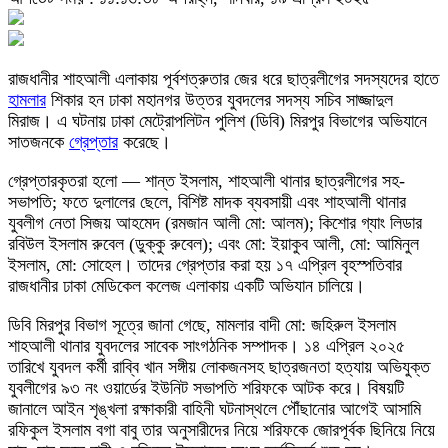
রাজধানীর শাহআলী এলাকায় পূর্বশত্রুতার জের ধরে ছাত্রলীগের সদস্যদের হাতে
হামলার
শিকার হন ঢাকা মহানগর উত্তর যুবদলের সদস্য সচিব সাজ্জাদুল
মিরাজ। এ ঘটনায় ঢাকা মেট্রোপলিটন পুলিশ (ডিবি) মিরপুর বিভাগের অভিযানে
সাতজনকে
গ্রেপ্তার
করেছে।
গ্রেপ্তারকৃতরা হলো — শান্ত ইসলাম, শাহআলী থানার ছাত্রলীগের সহ-
সভাপতি; ফতে দুলালের ছেলে, বিশিষ্ট মাদক ব্যবসায়ী এবং শাহআলী থানার
যুবলীগ নেতা সিজয় আহমেদ (রমজান আলী মো: আলম); কিশোর গ্যাং লিডার
রবিউল ইসলাম রুবেল (ডুক্কু রুবেল); এবং মো: ইয়াকুব আলী, মো: আমিনুল
ইসলাম, মো: সোহেল। তাদের গ্রেপ্তার করা হয় ১৭ এপ্রিল বৃহস্পতিবার
রাজধানীর ঢাকা মেডিকেল কলেজ এলাকায় একটি অভিযান চালিয়ে।
ডিবি মিরপুর বিভাগ সূত্রে জানা গেছে, মামলার বাদী মো: জহিরুল ইসলাম
শাহআলী থানার যুবদলের সাবেক সাংগঠনিক সম্পাদক। ১৪ এপ্রিল ২০২৫
তারিখে যুবদল কর্মী রাব্বি খান সঙ্গীয় লোকজনসহ ছাত্রজনতা হত্যায় অভিযুক্ত
যুবলীগের ৯৩ নং ওয়ার্ডের ইউনিট সভাপতি শরিফকে আটক করে। বিষয়টি
জানালে আইন শৃঙ্খলা রক্ষাকারী বাহিনী ঘটনাস্থলে পৌঁছানোর আগেই আসামি
রফিকুল ইসলাম বগা বাবু তার অনুসারীদের নিয়ে শরিফকে জোরপূর্বক ছিনিয়ে নিয়ে