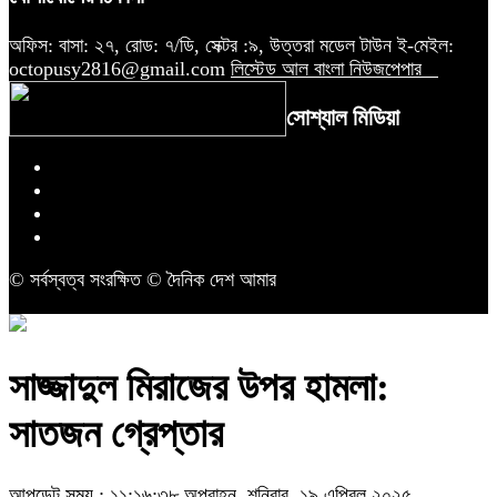
অফিস: বাসা: ২৭, রোড: ৭/ডি, সেক্টর :৯, উত্তরা মডেল টাউন ই-মেইল:
octopusy2816@gmail.com
লিস্টেড আল বাংলা নিউজপেপার
সোশ্যাল মিডিয়া
© সর্বস্বত্ব সংরক্ষিত © দৈনিক দেশ আমার
সাজ্জাদুল মিরাজের উপর হামলা:
সাতজন গ্রেপ্তার
আপডেট সময় : ১১:১৬:৩৮ অপরাহ্ন, শনিবার, ১৯ এপ্রিল ২০২৫