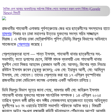
দৈনিক দেশ আমার অনলাইনের সর্বশেষ নিউজ পেতে অনুসরণ করুন
গুগল নিউজ (Google
News)
ফিডটি
রাজধানীর শাহআলী এলাকায় পূর্বশত্রুতার জের ধরে ছাত্রলীগের সদস্যদের হাতে
হামলার
শিকার হন ঢাকা মহানগর উত্তর যুবদলের সদস্য সচিব সাজ্জাদুল
মিরাজ। এ ঘটনায় ঢাকা মেট্রোপলিটন পুলিশ (ডিবি) মিরপুর বিভাগের অভিযানে
সাতজনকে
গ্রেপ্তার
করেছে।
গ্রেপ্তারকৃতরা হলো — শান্ত ইসলাম, শাহআলী থানার ছাত্রলীগের সহ-
সভাপতি; ফতে দুলালের ছেলে, বিশিষ্ট মাদক ব্যবসায়ী এবং শাহআলী থানার
যুবলীগ নেতা সিজয় আহমেদ (রমজান আলী মো: আলম); কিশোর গ্যাং লিডার
রবিউল ইসলাম রুবেল (ডুক্কু রুবেল); এবং মো: ইয়াকুব আলী, মো: আমিনুল
ইসলাম, মো: সোহেল। তাদের গ্রেপ্তার করা হয় ১৭ এপ্রিল বৃহস্পতিবার
রাজধানীর ঢাকা মেডিকেল কলেজ এলাকায় একটি অভিযান চালিয়ে।
ডিবি মিরপুর বিভাগ সূত্রে জানা গেছে, মামলার বাদী মো: জহিরুল ইসলাম
শাহআলী থানার যুবদলের সাবেক সাংগঠনিক সম্পাদক। ১৪ এপ্রিল ২০২৫
তারিখে যুবদল কর্মী রাব্বি খান সঙ্গীয় লোকজনসহ ছাত্রজনতা হত্যায় অভিযুক্ত
যুবলীগের ৯৩ নং ওয়ার্ডের ইউনিট সভাপতি শরিফকে আটক করে। বিষয়টি
জানালে আইন শৃঙ্খলা রক্ষাকারী বাহিনী ঘটনাস্থলে পৌঁছানোর আগেই আসামি