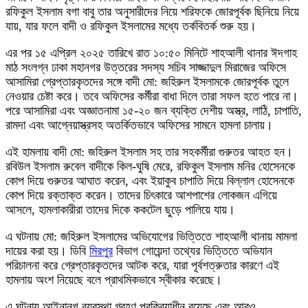
রফিকুল ইসলাম বগা বাবু তার অনুসারীদের নিয়ে শরিফকে জোরপূর্বক ছিনিয়ে নিয়ে
যায়, যার ফলে বাদী ও রফিকুল ইসলামের মধ্যে তর্কবিতর্ক শুরু হয়।
এর পর ১৫ এপ্রিল ২০২৫ তারিখে রাত ১০:৫০ মিনিটে শাহআলী থানার ঈদগাহ
মাঠ সংলগ্ন ঢাকা মহানগর উত্তরের সদস্য সচিব সাজ্জাদুল মিরাজের অফিসে
আসামিরা গ্রেপ্তারকৃতদের সঙ্গে বাদী মো: জহিরুল ইসলামকে জোরপূর্বক তুলে
নেওয়ার চেষ্টা করে। তবে অফিসের কর্মীরা বাধা দিলে তারা সফল হতে পারে না।
পরে আসামিরা এবং অজ্ঞাতনামা ১৫-২০ জন ব্যক্তি দেশীয় অস্ত্র, লাঠি, চাপাতি,
রামদা এবং আগ্নেয়াস্ত্রসহ অতর্কিতভাবে অফিসের সামনে হামলা চালায়।
এই হামলায় বাদী মো: জহিরুল ইসলাম সহ তার সহকর্মীরা গুরুতর আহত হন।
রবিউল ইসলাম রুবেল বাদীকে কিল-ঘুষি মেরে, রফিকুল ইসলাম মনির হোসেনকে
কোপ দিয়ে গুরুতর আঘাত করেন, এবং ইয়াকুব চাপাতি দিয়ে বিল্লাল হোসেনকে
কোপ দিয়ে রক্তাক্ত করেন। তাদের চিৎকারে আশপাশের লোকজন এগিয়ে
আসলে, হামলাকারীরা তাদের দিকে ককটেল ছুড়ে পালিয়ে যায়।
এ ঘটনায় মো: জহিরুল ইসলামের অভিযোগের ভিত্তিতে শাহআলী থানায় মামলা
দায়ের করা হয়। ডিবি
মিরপুর
বিভাগ গোয়েন্দা তথ্যের ভিত্তিতে অভিযান
পরিচালনা করে গ্রেপ্তারকৃতদের আটক করে, যারা পূর্বশত্রুতার কারণে এই
হামলায় অংশ নিয়েছে বলে প্রাথমিকভাবে স্বীকার করেছে।
এ ঘটনায় আইনানুগ ব্যবস্থা গ্রহণ প্রক্রিয়াধীন রয়েছে এবং আরও