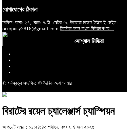
যোগাযোগের ঠিকানা
অফিস: বাসা: ২৭, রোড: ৭/ডি, সেক্টর :৯, উত্তরা মডেল টাউন ই-মেইল:
octopusy2816@gmail.com
লিস্টেড আল বাংলা নিউজপেপার
সোশ্যাল মিডিয়া
© সর্বস্বত্ব সংরক্ষিত © দৈনিক দেশ আমার
বিরাটের রয়েল চ্যালেঞ্জার্স চ্যাস্পিয়ন
আপডেট সময় : ০১:২৪:৪০ পূর্বাহ্ন, বুধবার, ৪ জুন ২০২৫