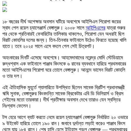
১৮ বছরের দীর্ঘ অপেক্ষার অবসান ঘটিয়ে অবশেষে আইপিএল শিরোপা জয়ের
স্বাদ পেল রয়েল চ্যালেঞ্জার্স বেঙ্গালুরু। ২০০৮ সালে
আইপিএলের
যাত্রা শুরুর
পর থেকে প্রতিবারই ফেবারিটের তালিকায় থাকলেও, শিরোপা যেন অধরাই ছিল
বিরাট কোহলির দলের জন্য। তিন-তিনবার ফাইনালে উঠেও ফিরতে হয়েছে খালি
হাতে। তবে ২০২৫ সালে এসে বদলে গেল সেই চিত্রপট।
অহংকারের দিনটি এসেছে অবশেষে। আহমেদাবাদের নরেন্দ্র মোদি স্টেডিয়ামে
রুদ্ধশ্বাস এক ফাইনালে পাঞ্জাব কিংসকে ৬ রানের ব্যবধানে হারিয়ে প্রথমবারের
মতো আইপিএলের শিরোপা ঘরে তোলে বেঙ্গালুরু। আনন্দে ভাসেন বিরাট কোহলি
ও তার দল।
এই ঐতিহাসিক মুহূর্তে গ্যালারিতে উপস্থিত ছিলেন সাবেক ব্রিটিশ প্রধানমন্ত্রী
ঋষি সুনাক, বেঙ্গালুরুর কিংবদন্তি সাবেক ক্রিকেটার এবি ডি ভিলিয়ার্স ও ক্রিস
গেইলের মতো তারকারা। দীর্ঘ প্রতীক্ষার অবসান দেখে তারাও যেন স্বস্তির
নিঃশ্বাস ফেলেন।
টস হেরে আগে ব্যাট করতে নেমে রয়েল চ্যালেঞ্জার্স বেঙ্গালুরু নির্ধারিত ২০ ওভারে
৯ উইকেট হারিয়ে তোলে ১৯০ রান। জবাবে দুর্দান্ত লড়াই করেও পাঞ্জাব কিংস
থেমে যায় ১৮৪ রানে। শেষ হাসি হেসে ইতিহাস গড়ল বেঙ্গালুরু — প্রথমবারের