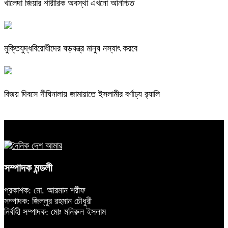
খালেদা জিয়ার শারীরিক অবস্থা এখনো অনিশ্চিত
মুক্তিযুদ্ধবিরোধীদের ষড়যন্ত্র মানুষ নস্যাৎ করবে
বিজয় দিবসে দীঘিনালায় জামায়াতে ইসলামীর বর্ণাঢ্য র‍্যালি
সম্পাদক মন্ডলী
প্রকাশক: মো. আরমান শরীফ
সম্পাদক: জিল্লুর রহমান চৌধুরী
নির্বাহী সম্পাদক: মোঃ মনিরুল ইসলাম