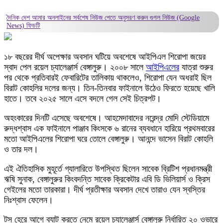
দৈনিক দেশ আমার অনলাইনের সর্বশেষ নিউজ পেতে অনুসরণ করুন
গুগল নিউজ (Google
News)
ফিডটি
১৮ বছরের দীর্ঘ অপেক্ষার অবসান ঘটিয়ে অবশেষে আইপিএল শিরোপা জয়ের
স্বাদ পেল রয়েল চ্যালেঞ্জার্স বেঙ্গালুরু। ২০০৮ সালে
আইপিএলের
যাত্রা শুরুর
পর থেকে প্রতিবারই ফেবারিটের তালিকায় থাকলেও, শিরোপা যেন অধরাই ছিল
বিরাট কোহলির দলের জন্য। তিন-তিনবার ফাইনালে উঠেও ফিরতে হয়েছে খালি
হাতে। তবে ২০২৫ সালে এসে বদলে গেল সেই চিত্রপট।
অহংকারের দিনটি এসেছে অবশেষে। আহমেদাবাদের নরেন্দ্র মোদি স্টেডিয়ামে
রুদ্ধশ্বাস এক ফাইনালে পাঞ্জাব কিংসকে ৬ রানের ব্যবধানে হারিয়ে প্রথমবারের
মতো আইপিএলের শিরোপা ঘরে তোলে বেঙ্গালুরু। আনন্দে ভাসেন বিরাট কোহলি
ও তার দল।
এই ঐতিহাসিক মুহূর্তে গ্যালারিতে উপস্থিত ছিলেন সাবেক ব্রিটিশ প্রধানমন্ত্রী
ঋষি সুনাক, বেঙ্গালুরুর কিংবদন্তি সাবেক ক্রিকেটার এবি ডি ভিলিয়ার্স ও ক্রিস
গেইলের মতো তারকারা। দীর্ঘ প্রতীক্ষার অবসান দেখে তারাও যেন স্বস্তির
নিঃশ্বাস ফেলেন।
টস হেরে আগে ব্যাট করতে নেমে রয়েল চ্যালেঞ্জার্স বেঙ্গালুরু নির্ধারিত ২০ ওভারে