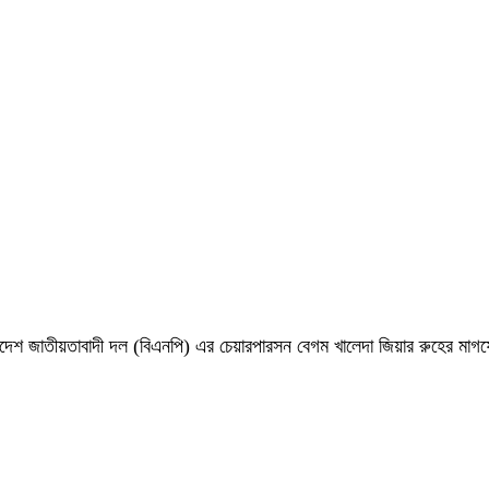
 বাংলাদেশ জাতীয়তাবাদী দল (বিএনপি) এর চেয়ারপারসন বেগম খালেদা জিয়ার রুহের ম