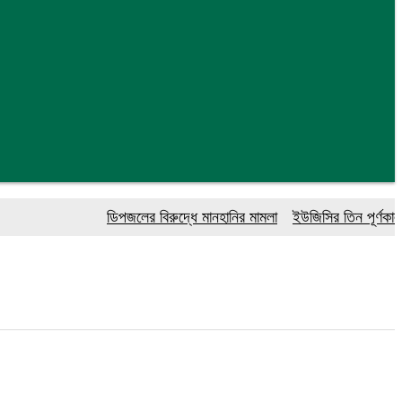
ডিপজলের বিরুদ্ধে মানহানির মামলা
ইউজিসির তিন পূর্ণকালীন সদস্