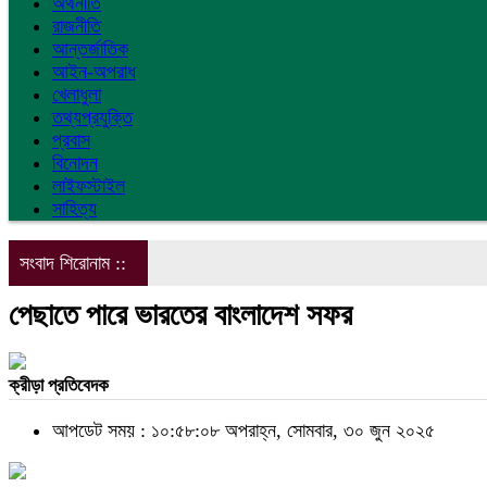
অর্থনীতি
রাজনীতি
আন্তর্জাতিক
আইন-অপরাধ
খেলাধুলা
তথ্যপ্রযুক্তি
প্রবাস
বিনোদন
লাইফস্টাইল
সাহিত্য
সংবাদ শিরোনাম ::
পেছাতে পারে ভারতের বাংলাদেশ সফর
ক্রীড়া প্রতিবেদক
আপডেট সময় : ১০:৫৮:০৮ অপরাহ্ন, সোমবার, ৩০ জুন ২০২৫