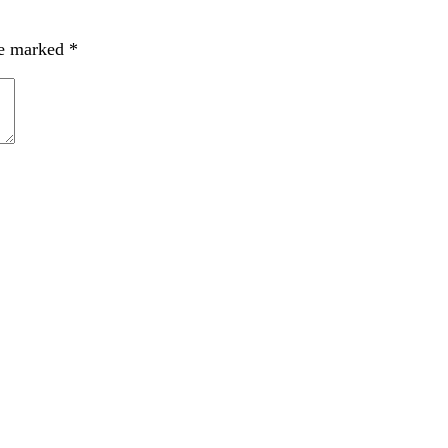
re marked
*