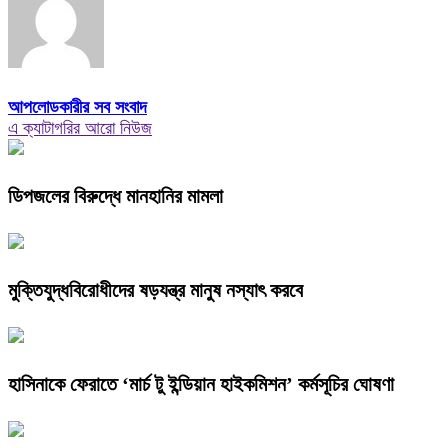
আপলোডকারীর সব সংবাদ
এ ক্যাটাগরির আরো নিউজ
ডিপজলের বিরুদ্ধে মানহানির মামলা
মুক্তিযুদ্ধবিরোধীদের ষড়যন্ত্র মানুষ নস্যাৎ করবে
হাসিনাকে ফেরাতে ‘মার্চ টু ইন্ডিয়ান হাইকমিশন’ কর্মসূচির ঘোষণা