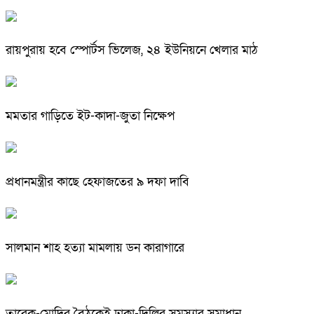
রায়পুরায় হবে স্পোর্টস ভিলেজ, ২৪ ইউনিয়নে খেলার মাঠ
মমতার গাড়িতে ইট-কাদা-জুতা নিক্ষেপ
প্রধানমন্ত্রীর কাছে হেফাজতের ৯ দফা দাবি
সালমান শাহ হত্যা মামলায় ডন কারাগারে
তারেক-মোদির বৈঠকেই ঢাকা-দিল্লির সমস্যার সমাধান