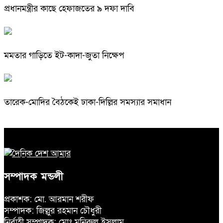
প্রধানমন্ত্রীর কাছে হেফাজতের ৯ দফা দাবি
মমতার গাড়িতে ইট-কাদা-জুতা নিক্ষেপ
তারেক-মোদির বৈঠকেই ঢাকা-দিল্লির সমস্যার সমাধান
সম্পাদক মন্ডলী
প্রকাশক: মো. আরমান শরীফ
সম্পাদক: জিল্লুর রহমান চৌধুরী
নির্বাহী সম্পাদক: মোঃ মনিরুল ইসলাম