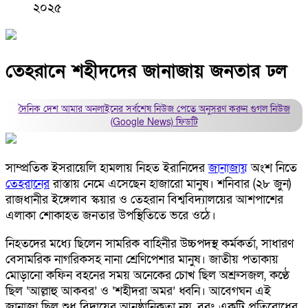
২০২৫
তেহরানে শহীদদের জানাজায় জনতার ঢল
দৈনিক দেশ আমার অনলাইনের সর্বশেষ নিউজ পেতে অনুসরণ করুন
গুগল নিউজ
(Google News)
ফিডটি
সাম্প্রতিক ইসরায়েলি হামলায় নিহত ইরানিদের
জানাজায়
অংশ নিতে
তেহরানের
রাস্তায় নেমে এসেছেন হাজারো মানুষ। শনিবার (২৮ জুন)
রাজধানীর ইঙ্গেলাব স্কয়ার ও তেহরান বিশ্ববিদ্যালয়ের আশপাশের
এলাকা শোকাহত জনতার উপস্থিতিতে ভরে ওঠে।
নিহতদের মধ্যে ছিলেন সামরিক বাহিনীর উচ্চপদস্থ কর্মকর্তা, সাধারণ
বেসামরিক নাগরিকসহ নানা শ্রেণিপেশার মানুষ। জাতীয় পতাকায়
মোড়ানো কফিন বহনের সময় অনেকের চোখ ছিল অশ্রুসজল, কণ্ঠে
ছিল ‘আল্লাহু আকবর’ ও ‘শহীদরা অমর’ ধ্বনি। আবেগঘন এই
জানাজা ছিল শুধু বিদায়ের আনুষ্ঠানিকতা নয়, বরং একটি প্রতিরোধের