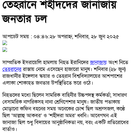
তেহরানে শহীদদের জানাজায়
জনতার ঢল
আপডেট সময় : ০৪:৪৬:২৮ অপরাহ্ন, শনিবার, ২৮ জুন ২০২৫
সাম্প্রতিক ইসরায়েলি হামলায় নিহত ইরানিদের
জানাজায়
অংশ নিতে
তেহরানের
রাস্তায় নেমে এসেছেন হাজারো মানুষ। শনিবার (২৮ জুন)
রাজধানীর ইঙ্গেলাব স্কয়ার ও তেহরান বিশ্ববিদ্যালয়ের আশপাশের
এলাকা শোকাহত জনতার উপস্থিতিতে ভরে ওঠে।
নিহতদের মধ্যে ছিলেন সামরিক বাহিনীর উচ্চপদস্থ কর্মকর্তা, সাধারণ
বেসামরিক নাগরিকসহ নানা শ্রেণিপেশার মানুষ। জাতীয় পতাকায়
মোড়ানো কফিন বহনের সময় অনেকের চোখ ছিল অশ্রুসজল, কণ্ঠে
ছিল ‘আল্লাহু আকবর’ ও ‘শহীদরা অমর’ ধ্বনি। আবেগঘন এই
জানাজা ছিল শুধু বিদায়ের আনুষ্ঠানিকতা নয়, বরং একটি প্রতিরোধের
বার্তাও।