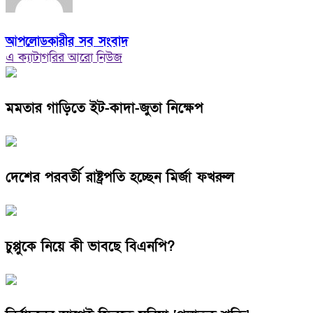
আপলোডকারীর সব সংবাদ
এ ক্যাটাগরির আরো নিউজ
মমতার গাড়িতে ইট-কাদা-জুতা নিক্ষেপ
দেশের পরবর্তী রাষ্ট্রপতি হচ্ছেন মির্জা ফখরুল
চুপ্পুকে নিয়ে কী ভাবছে বিএনপি?