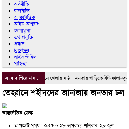
অর্থনীতি
রাজনীতি
আন্তর্জাতিক
আইন-অপরাধ
খেলাধুলা
তথ্যপ্রযুক্তি
প্রবাস
বিনোদন
লাইফস্টাইল
সাহিত্য
স ভিলেজ, ২৪ ইউনিয়নে খেলার মাঠ
সংবাদ শিরোনাম ::
মমতার গাড়িতে ইট-কাদা-জুতা নিক্
তেহরানে শহীদদের জানাজায় জনতার ঢল
আন্তর্জাতিক ডেস্ক
আপডেট সময় : ০৪:৪৬:২৮ অপরাহ্ন, শনিবার, ২৮ জুন