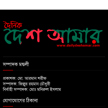
বেড়ি
নির্বাচনের আগেই ফিরতে মরিয়া
‘পলাতক শক্তি’
বিজয় দিবসের আগের রাতে বীর
মুক্তিযোদ্ধার কবরের ওপর আগুন
সম্পাদক মন্ডলী
খালেদা জিয়ার শারীরিক অবস্থা এখনো
প্রকাশক: মো. আরমান শরীফ
অনিশ্চিত
সম্পাদক: জিল্লুর রহমান চৌধুরী
নির্বাহী সম্পাদক: মোঃ মনিরুল ইসলাম
মুক্তিযুদ্ধবিরোধীদের ষড়যন্ত্র মানুষ
যোগাযোগের ঠিকানা
নস্যাৎ করবে