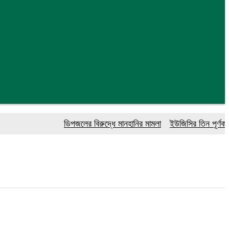
ডিপজলের বিরুদ্ধে মানহানির মামলা
ইউজিসির তিন পূর্ণকালীন সদস