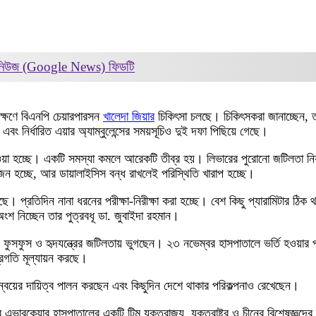
 নিউজ (Google News)
ফিডটি
েক্ষণে বিএনপি চেয়ারপারসন
খালেদা জিয়ার
চিকিৎসা চলছে। চিকিৎসকরা জানাচ্ছেন, ত
ং নির্ধারিত এয়ার অ্যাম্বুলেন্সের সময়সূচিও দুই দফা পিছিয়ে গেছে।
দেওয়া হচ্ছে। একটি সমস্যা কমলে আরেকটি তীব্র হয়। লিভারের পুরোনো জটিলতা নিয়
য়োজন হচ্ছে, আর ডায়ালাইসিস বন্ধ রাখলেই পরিস্থিতি খারাপ হচ্ছে।
তিদিন নানা ধরনের পরীক্ষা-নিরীক্ষা করা হচ্ছে। বেশ কিছু প্যারামিটার ঠিক থাকল
ংশ নিচ্ছেন তার পুত্রবধূ ডা. জুবাইদা রহমান।
ভার, ফুসফুস ও হৃদযন্ত্রের জটিলতায় ভুগছেন। ২৩ নভেম্বর হাসপাতালে ভর্তি হওয়
গ্রগতি মূল্যায়ন করছে।
ন্বয়ের দায়িত্ব পালন করছেন এবং কিছুদিন দেশে থাকার পরিকল্পনাও রেখেছেন।
 এভারকেয়ার হাসপাতালের একটি টিম যুক্তরাজ্য, যুক্তরাষ্ট্র ও চীনের বিশেষজ্ঞদের