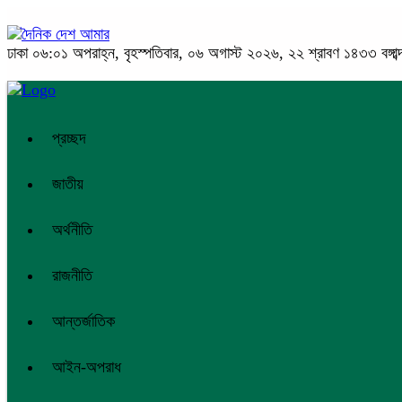
ঢাকা
০৬:০১ অপরাহ্ন, বৃহস্পতিবার, ০৬ অগাস্ট ২০২৬, ২২ শ্রাবণ ১৪৩৩ বঙ্গাব্
প্রচ্ছদ
জাতীয়
অর্থনীতি
রাজনীতি
আন্তর্জাতিক
আইন-অপরাধ