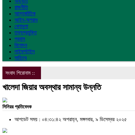
অর্থনীতি
রাজনীতি
আন্তর্জাতিক
আইন-অপরাধ
খেলাধুলা
তথ্যপ্রযুক্তি
প্রবাস
বিনোদন
লাইফস্টাইল
সাহিত্য
সংবাদ শিরোনাম ::
খালেদা জিয়ার অবস্থার সামান্য উন্নতি
সিনিয়র প্রতিবেদক
আপডেট সময় : ০৪:৩১:৪২ অপরাহ্ন, মঙ্গলবার, ৯ ডিসেম্বর ২০২৫