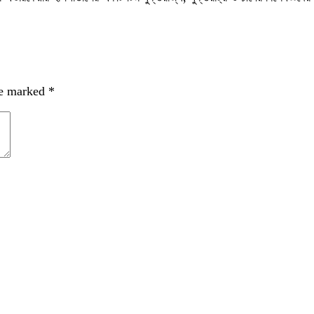
re marked
*