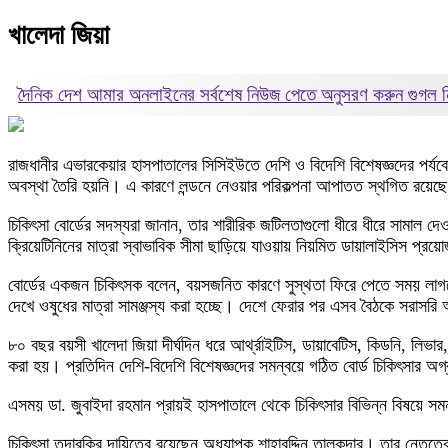
খালেদা জিয়া
দৈনিক দেশ আমার অনলাইনের সর্বশেষ নিউজ পেতে অনুসরণ করুন
গুগল
রাজধানীর এভারকেয়ার হাসপাতালের সিসিইউতে দেশি ও বিদেশি বিশেষজ্ঞদের পর্যব
অবস্থা তৈরি হয়নি। এ কারণে লন্ডনে নেওয়ার পরিকল্পনা আপাতত স্থগিত রয়েছে এব
চিকিৎসা বোর্ডের সদস্যরা জানান, তার শারীরিক জটিলতাগুলো ধীরে ধীরে সামাল 
ক্রিয়েটিনিনের মাত্রা স্বাভাবিক সীমা ছাড়িয়ে যাওয়ায় নিয়মিত ডায়ালাইসিস প্র
বোর্ডের একজন চিকিৎসক বলেন, বয়সজনিত কারণে সুস্থতা ফিরে পেতে সময় লাগছে। প্র
দেখে ওষুধের মাত্রা সামঞ্জস্য করা হচ্ছে। দেশে ফেরার পর এসব বৈঠকে সরাসরি অ
৮০ বছর বয়সী খালেদা জিয়া দীর্ঘদিন ধরে আর্থ্রাইটিস, ডায়াবেটিস, কিডনি, লি
করা হয়। প্রতিদিন দেশি-বিদেশি বিশেষজ্ঞদের সমন্বয়ে গঠিত বোর্ড চিকিৎসার অ
এসময় ডা. জুবাইদা রহমান প্রায়ই হাসপাতালে থেকে চিকিৎসার বিভিন্ন বিষয়ে সম
চিকিৎসা তদারকির দায়িত্বে রয়েছেন অধ্যাপক শাহাবুদ্দিন তালুকদার। তার নেতৃত্বে