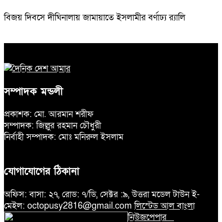
বিজয় দিবসে দীঘিনালায় জামায়াতে ইসলামীর বর্ণাঢ্য র‍্যালি
সম্পাদক মন্ডলী
প্রকাশক: মো. আরমান শরীফ
সম্পাদক: জিল্লুর রহমান চৌধুরী
নির্বাহী সম্পাদক: মোঃ মনিরুল ইসলাম
যোগাযোগের ঠিকানা
অফিস: বাসা: ২৭, রোড: ৭/ডি, সেক্টর :৯, উত্তরা মডেল টাউন ই-
মেইল: octopusy2816@gmail.com
লিস্টেড আল বাংলা
নিউজপেপার