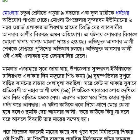
মোংলায়
চতুর্থ শ্রেনীতে পড়ুয়া ৯ বছরের এক স্কুল ছাত্রীকে
ধর্ষণের
অভিযোগ পাওয়া গেছে। মোংলা উপজেলার সুন্দরবন ইউনিয়নের ৬
নম্বর ওয়ার্ড এলাকার ডালিরখন্ড গ্রামের চিংড়ি ঘের ব্যাবসায়ীর
আনসার আলীর বিরুদ্ধে এমন অভিযোগ। এ ঘটনায় সোমবার বিকালে
মোংলা থানায় থানায় মামলা দায়ের হয়েছে। অভিযুক্ত আনসার আলী
শেখকে গ্রেপ্তারে পুলিশের অভিযান চলছে। অভিযুক্ত আনসার আলী
ওই একই এলাকার মৃত জোনাবালির ছেলে।
মামলার এজাহারে সূত্রে জানা যায়, উপজেলার সুন্দরবন ইউনিয়নের
ঢালিরখন্ড এলাকার দিন মজুরের শিশু কন্যা (৯) বৃহস্পতিবার দুপুরে
বাড়ির সামনের রাস্তায় খেলাধুলা করছিল। ঘরে কেউ না থাকার সুবাদে
প্রতিবেশী আনছার আলী শেখ (৬৫) শিশুটিকে খাবারের লোভ দেখিয়ে
তার নিজ বাড়িতে ডেকে নেয়। এরপর তাকে ঘরে নিয়ে জোর পুর্বক
ধর্ষণ করে আনছার। এ ঘটনা কাউকে বলে দিলে প্রাণে মেরে ফেলা
হবে বলেও হুমকি দেয় আনসার আলী। ভয়ে কাউকে কিছু না বলে
ঘরে আসলে বিষয়টি তার মায়ের সন্দেহ হয়।
পরে জিজ্ঞেস করলেই মায়ের কাছে সব খুলে বলে নির্যাতনের শিকার
ওই শিশুটি। মা শিশুটির বাবাকে পাষবিক নির্যাতনের ঘটনা জানালে