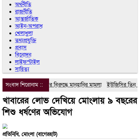
অর্থনীতি
রাজনীতি
আন্তর্জাতিক
আইন-অপরাধ
খেলাধুলা
তথ্যপ্রযুক্তি
প্রবাস
বিনোদন
লাইফস্টাইল
সাহিত্য
সংবাদ শিরোনাম ::
ডিপজলের বিরুদ্ধে মানহানির মামলা
ইউজিসির তিন পূর্ণক
খাবারের লোভ দেখিয়ে মোংলায় ৯ বছরের
শিশু ধর্ষণের অভিযোগ
প্রতিনিধি, মোংলা (বাগেরহাট)