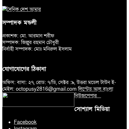
সম্পাদক মন্ডলী
প্রকাশক: মো. আরমান শরীফ
সম্পাদক: জিল্লুর রহমান চৌধুরী
নির্বাহী সম্পাদক: মোঃ মনিরুল ইসলাম
যোগাযোগের ঠিকানা
অফিস: বাসা: ২৭, রোড: ৭/ডি, সেক্টর :৯, উত্তরা মডেল টাউন ই-
মেইল: octopusy2816@gmail.com
লিস্টেড আল বাংলা
নিউজপেপার
সোশ্যাল মিডিয়া
Facebook
Instagram