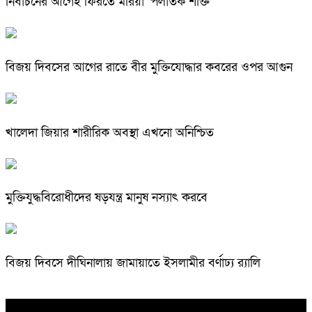
নির্বাচনের আগেই ফিরতে মরিয়া ‘পলাতক শক্তি’
বিজয় দিবসের আগের রাতে বীর মুক্তিযোদ্ধার কবরের ওপর আগুন
খালেদা জিয়ার শারীরিক অবস্থা এখনো অনিশ্চিত
মুক্তিযুদ্ধবিরোধীদের ষড়যন্ত্র মানুষ নস্যাৎ করবে
বিজয় দিবসে দীঘিনালায় জামায়াতে ইসলামীর বর্ণাঢ্য র‍্যালি