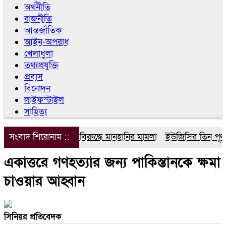
অর্থনীতি
রাজনীতি
আন্তর্জাতিক
আইন-অপরাধ
খেলাধুলা
তথ্যপ্রযুক্তি
প্রবাস
বিনোদন
লাইফস্টাইল
সাহিত্য
সংবাদ শিরোনাম ::
ডিপজলের বিরুদ্ধে মানহানির মামলা
ইউজিসির তিন পূর্ণকালী
একাত্তরে গণহত্যার জন্য পাকিস্তানকে ক্ষমা
চাওয়ার আহ্বান
সিনিয়র প্রতিবেদক