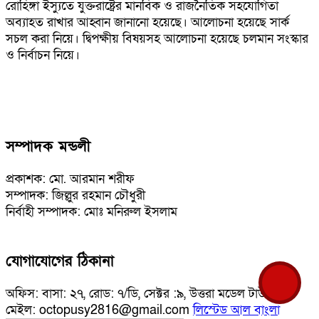
রোহিঙ্গা ইস্যুতে যুক্তরাষ্ট্রের মানবিক ও রাজনৈতিক সহযোগিতা
অব্যাহত রাখার আহ্বান জানানো হয়েছে। আলোচনা হয়েছে সার্ক
সচল করা নিয়ে। দ্বিপক্ষীয় বিষয়সহ আলোচনা হয়েছে চলমান সংস্কার
ও নির্বাচন নিয়ে।
সম্পাদক মন্ডলী
প্রকাশক: মো. আরমান শরীফ
সম্পাদক: জিল্লুর রহমান চৌধুরী
নির্বাহী সম্পাদক: মোঃ মনিরুল ইসলাম
যোগাযোগের ঠিকানা
অফিস: বাসা: ২৭, রোড: ৭/ডি, সেক্টর :৯, উত্তরা মডেল টাউন ই-
মেইল: octopusy2816@gmail.com
লিস্টেড আল বাংলা