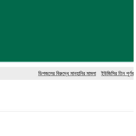
ডিপজলের বিরুদ্ধে মানহানির মামলা
ইউজিসির তিন পূর্ণকালীন সদস