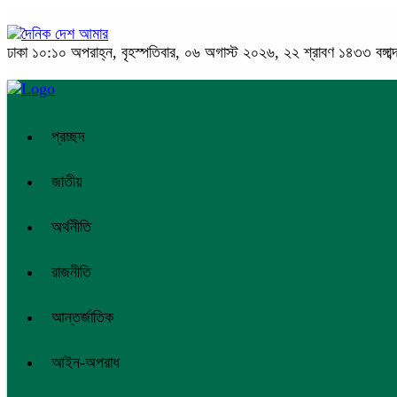
ঢাকা
১০:১০ অপরাহ্ন, বৃহস্পতিবার, ০৬ অগাস্ট ২০২৬, ২২ শ্রাবণ ১৪৩৩ বঙ্গাব্
প্রচ্ছদ
জাতীয়
অর্থনীতি
রাজনীতি
আন্তর্জাতিক
আইন-অপরাধ