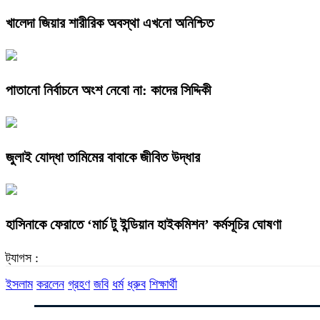
খালেদা জিয়ার শারীরিক অবস্থা এখনো অনিশ্চিত
পাতানো নির্বাচনে অংশ নেবো না: কাদের সিদ্দিকী
জুলাই যোদ্ধা তামিমের বাবাকে জীবিত উদ্ধার
হাসিনাকে ফেরাতে ‘মার্চ টু ইন্ডিয়ান হাইকমিশন’ কর্মসূচির ঘোষণা
ট্যাগস :
ইসলাম
করলেন
গ্রহণ
জবি
ধর্ম
ধ্রুব
শিক্ষার্থী