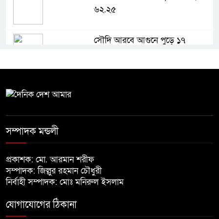
৬২.২৫
সৌদি আরবে আগুনে পুড়ে ১৭
বাংলাদেশি নিহত
রায়পুরায় হবে স্পোর্টস ভিলেজ, ২৪
ইউনিয়নে খেলার মাঠ
মমতার গাড়িতে ইট-কাদা-জুতা নিক্ষেপ
সম্পাদক মন্ডলী
প্রকাশক: মো. আরমান শরীফ
প্রধানমন্ত্রীর কাছে হেফাজতের ৯ দফা
সম্পাদক: জিল্লুর রহমান চৌধুরী
নির্বাহী সম্পাদক: মোঃ মনিরুল ইসলাম
দাবি
যোগাযোগের ঠিকানা
সালমান শাহ হত্যা মামলায় ডন