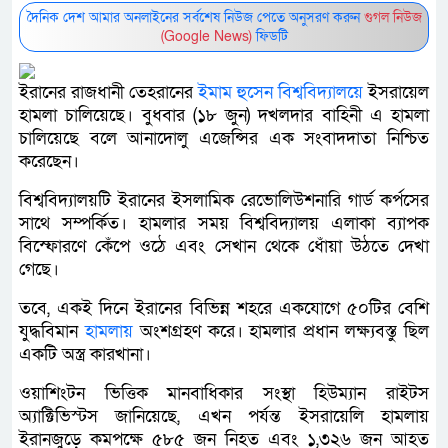
দৈনিক দেশ আমার অনলাইনের সর্বশেষ নিউজ পেতে অনুসরণ করুন
গুগল নিউজ
(Google News)
ফিডটি
ইরানের রাজধানী তেহরানের
ইমাম হুসেন বিশ্ববিদ্যালয়ে
ইসরায়েল
হামলা চালিয়েছে। বুধবার (১৮ জুন) দখলদার বাহিনী এ হামলা
চালিয়েছে বলে আনাদোলু এজেন্সির এক সংবাদদাতা নিশ্চিত
করেছেন।
বিশ্ববিদ্যালয়টি ইরানের ইসলামিক রেভোলিউশনারি গার্ড কর্পসের
সাথে সম্পর্কিত। হামলার সময় বিশ্ববিদ্যালয় এলাকা ব্যাপক
বিস্ফোরণে কেঁপে ওঠে এবং সেখান থেকে ধোঁয়া উঠতে দেখা
গেছে।
তবে, একই দিনে ইরানের বিভিন্ন শহরে একযোগে ৫০টির বেশি
যুদ্ধবিমান
হামলায়
অংশগ্রহণ করে। হামলার প্রধান লক্ষ্যবস্তু ছিল
একটি অস্ত্র কারখানা।
ওয়াশিংটন ভিত্তিক মানবাধিকার সংস্থা হিউম্যান রাইটস
অ্যাক্টিভিস্টস জানিয়েছে, এখন পর্যন্ত ইসরায়েলি হামলায়
ইরানজুড়ে কমপক্ষে ৫৮৫ জন নিহত এবং ১,৩২৬ জন আহত