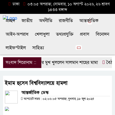
ঢাকা
০৩:০৫ অপরাহ্ন, সোমবার, ১০ অগাস্ট ২০২৬, ২৬ শ্রাবণ
১৪৩৩ বঙ্গাব্দ
প্রচ্ছদ
জাতীয়
অর্থনীতি
রাজনীতি
আন্তর্জাতিক
আইন-অপরাধ
খেলাধুলা
তথ্যপ্রযুক্তি
প্রবাস
বিনোদন
লাইফস্টাইল
সাহিত্য
সংবাদ শিরোনাম ::
এবার মুখ খুললেন সালমান শাহের মামা
বৈঠকে ব
ইমাম হুসেন বিশ্ববিদ্যালয়ে হামলা
আন্তর্জাতিক ডেস্ক
আপডেট সময় : ০২:০৬:০৫ অপরাহ্ন, বুধবার, ১৮ জুন ২০২৫