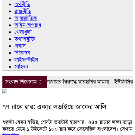
অর্থনীতি
রাজনীতি
আন্তর্জাতিক
আইন-অপরাধ
খেলাধুলা
তথ্যপ্রযুক্তি
প্রবাস
বিনোদন
লাইফস্টাইল
সাহিত্য
সংবাদ শিরোনাম ::
ডিপজলের বিরুদ্ধে মানহানির মামলা
ইউজিসির তিন
৭৭ রানে হার: একার লড়াইয়ে জাকের আলি
শুরুটা যেমন স্বস্তির, শেষটা ততটাই হতাশার। ২৪৫ রানের লক্ষ্য তাড়া
করতে নেমে ১ উইকেটে ১০০ রান করে ফেলেছিল বাংলাদেশ। সেখান