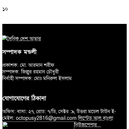
১০
সম্পাদক মন্ডলী
প্রকাশক: মো. আরমান শরীফ
সম্পাদক: জিল্লুর রহমান চৌধুরী
নির্বাহী সম্পাদক: মোঃ মনিরুল ইসলাম
যোগাযোগের ঠিকানা
অফিস: বাসা: ২৭, রোড: ৭/ডি, সেক্টর :৯, উত্তরা মডেল টাউন ই-
মেইল: octopusy2816@gmail.com
লিস্টেড আল বাংলা
নিউজপেপার