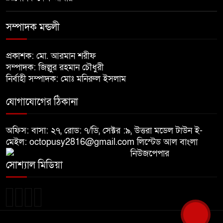
নির্বাচনের আগেই ফিরতে মরিয়া
সম্পাদক মন্ডলী
৬
‘পলাতক শক্তি’
প্রকাশক: মো. আরমান শরীফ
বিজয় দিবসের আগের রাতে বীর
সম্পাদক: জিল্লুর রহমান চৌধুরী
৭
মুক্তিযোদ্ধার কবরের ওপর আগুন
নির্বাহী সম্পাদক: মোঃ মনিরুল ইসলাম
যোগাযোগের ঠিকানা
খালেদা জিয়ার শারীরিক অবস্থা এখনো
৮
অনিশ্চিত
অফিস: বাসা: ২৭, রোড: ৭/ডি, সেক্টর :৯, উত্তরা মডেল টাউন ই-
মেইল: octopusy2816@gmail.com
লিস্টেড আল বাংলা
নিউজপেপার
মুক্তিযুদ্ধবিরোধীদের ষড়যন্ত্র মানুষ
৯
সোশ্যাল মিডিয়া
নস্যাৎ করবে
বিজয় দিবসে দীঘিনালায় জামায়াতে
১০
ইসলামীর বর্ণাঢ্য র‍্যালি