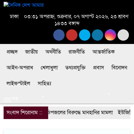
ঢাকা
০৩:৩১ অপরাহ্ন, শুক্রবার, ০৭ অগাস্ট ২০২৬, ২৩ শ্রাবণ
১৪৩৩ বঙ্গাব্দ
প্রচ্ছদ
জাতীয়
অর্থনীতি
রাজনীতি
আন্তর্জাতিক
আইন-অপরাধ
খেলাধুলা
তথ্যপ্রযুক্তি
প্রবাস
বিনোদন
লাইফস্টাইল
সাহিত্য
সব
সংবাদ শিরোনাম ::
ডিপজলের বিরুদ্ধে মানহানির মামলা
ইউজিসির 