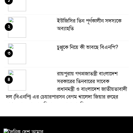
১
ইউজিসির তিন পূর্ণকালীন সদস্যকে
২
অব্যাহতি
চুপ্পুকে নিয়ে কী ভাবছে বিএনপি?
৩
রায়পুরায় গণপ্রজাতন্ত্রী বাংলাদেশ
৪
সরকারের তিনবারের সাবেক
প্রধানমন্ত্রী ও বাংলাদেশ জাতীয়তাবাদী
দল (বিএনপি) এর চেয়ারপারসন বেগম খালেদা জিয়ার রুহের
মাগফেরাত কামনায় মিলাদ ও দোয়া মাহফিল
বেড়ি
৫