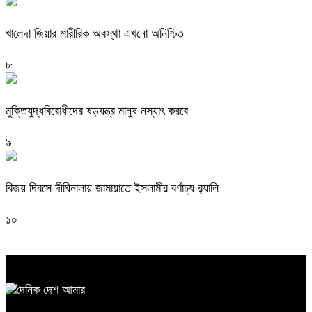
খালেদা জিয়ার শারীরিক অবস্থা এখনো অনিশ্চিত
৮
মুক্তিযুদ্ধবিরোধীদের ষড়যন্ত্র মানুষ নস্যাৎ করবে
৯
বিজয় দিবসে দীঘিনালায় জামায়াতে ইসলামীর বর্ণাঢ্য র‍্যালি
১০