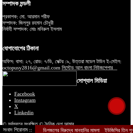
সম্পাদক মন্ডলী
প্রকাশক: মো. আরমান শরীফ
সম্পাদক: জিল্লুর রহমান চৌধুরী
নির্বাহী সম্পাদক: মোঃ মনিরুল ইসলাম
যোগাযোগের ঠিকানা
অফিস: বাসা: ২৭, রোড: ৭/ডি, সেক্টর :৯, উত্তরা মডেল টাউন ই-মেইল:
octopusy2816@gmail.com
লিস্টেড আল বাংলা নিউজপেপার
সোশ্যাল মিডিয়া
Facebook
Instagram
X
Linkedin
© সর্বস্বত্ব সংরক্ষিত © দৈনিক দেশ আমার
সংবাদ শিরোনাম ::
ডিপজলের বিরুদ্ধে মানহানির মামলা
ইউজিসির তিন পূর্ণ