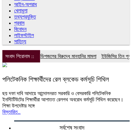
আইন-অপরাধ
খেলাধুলা
তথ্যপ্রযুক্তি
প্রবাস
বিনোদন
লাইফস্টাইল
সাহিত্য
সংবাদ শিরোনাম ::
ডিপজলের বিরুদ্ধে মানহানির মামলা
ইউজিসির তিন পূর্ণক
পলিটেকনিক শিক্ষার্থীদের রেল ব্লকেড কর্মসূচি শিথিল
ছয় দফা দাবি আদায়ে আন্দোলনরত সরকারি ও বেসরকারি পলিটেকনিক
ইনস্টিটিউটের শিক্ষার্থীরা আপাতত রেলপথ অবরোধ কর্মসূচি শিথিল করেছেন।
শিক্ষা উপদেষ্টার সঙ্গে
বিস্তারিত..
সর্বশেষ সংবাদ