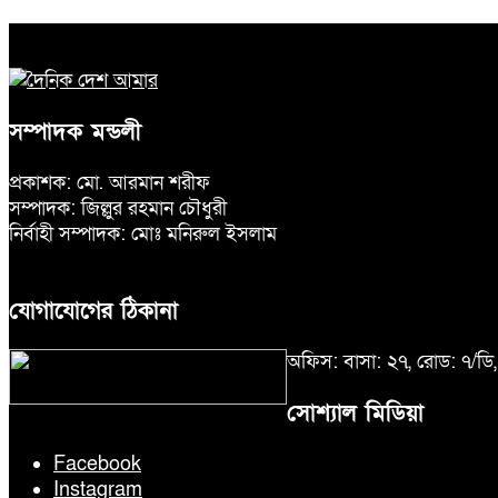
সম্পাদক মন্ডলী
প্রকাশক: মো. আরমান শরীফ
সম্পাদক: জিল্লুর রহমান চৌধুরী
নির্বাহী সম্পাদক: মোঃ মনিরুল ইসলাম
যোগাযোগের ঠিকানা
অফিস: বাসা: ২৭, রোড: ৭/ড
সোশ্যাল মিডিয়া
Facebook
Instagram