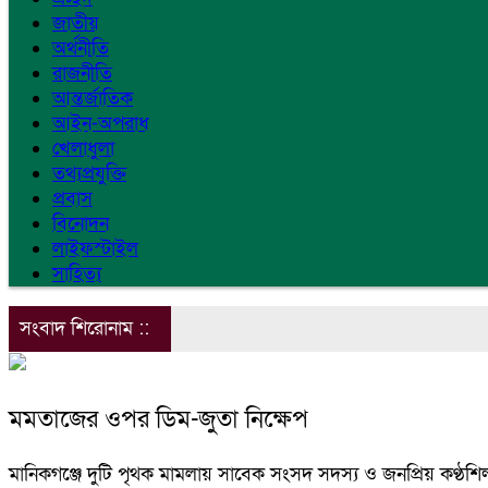
জাতীয়
অর্থনীতি
রাজনীতি
আন্তর্জাতিক
আইন-অপরাধ
খেলাধুলা
তথ্যপ্রযুক্তি
প্রবাস
বিনোদন
লাইফস্টাইল
সাহিত্য
সংবাদ শিরোনাম ::
মমতাজের ওপর ডিম-জুতা নিক্ষেপ
মানিকগঞ্জে দুটি পৃথক মামলায় সাবেক সংসদ সদস্য ও জনপ্রিয় কণ্ঠ