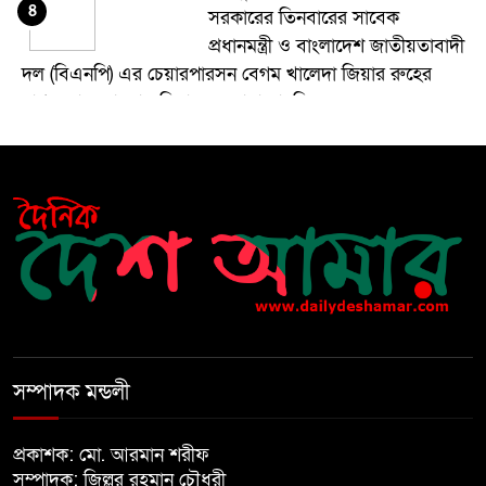
৪
সরকারের তিনবারের সাবেক
প্রধানমন্ত্রী ও বাংলাদেশ জাতীয়তাবাদী
দল (বিএনপি) এর চেয়ারপারসন বেগম খালেদা জিয়ার রুহের
মাগফেরাত কামনায় মিলাদ ও দোয়া মাহফিল
বেড়ি
৫
নির্বাচনের আগেই ফিরতে মরিয়া
৬
‘পলাতক শক্তি’
বিজয় দিবসের আগের রাতে বীর
৭
মুক্তিযোদ্ধার কবরের ওপর আগুন
সম্পাদক মন্ডলী
খালেদা জিয়ার শারীরিক অবস্থা এখনো
প্রকাশক: মো. আরমান শরীফ
৮
অনিশ্চিত
সম্পাদক: জিল্লুর রহমান চৌধুরী