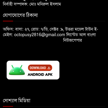
নির্বাহী সম্পাদক: মোঃ মনিরুল ইসলাম
মুক্তিযুদ্ধবিরোধীদের ষড়যন্ত্র মানুষ
যোগাযোগের ঠিকানা
৯
নস্যাৎ করবে
অফিস: বাসা: ২৭, রোড: ৭/ডি, সেক্টর :৯, উত্তরা মডেল টাউন ই-
বিজয় দিবসে দীঘিনালায় জামায়াতে
মেইল: octopusy2816@gmail.com
লিস্টেড আল বাংলা
১০
ইসলামীর বর্ণাঢ্য র‍্যালি
নিউজপেপার
সোশ্যাল মিডিয়া