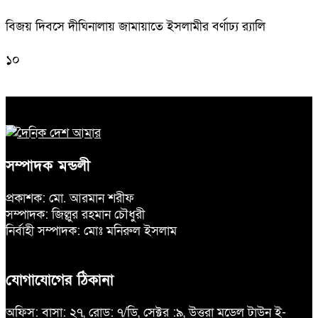
বিজয় দিবসে দীঘিনালায় জামায়াতে ইসলামীর বর্ণাঢ্য র‍্যালি
১০
সম্পাদক মন্ডলী
প্রকাশক: মো. আরমান শরীফ
সম্পাদক: জিল্লুর রহমান চৌধুরী
নির্বাহী সম্পাদক: মোঃ মনিরুল ইসলাম
যোগাযোগের ঠিকানা
অফিস: বাসা: ২৭, রোড: ৭/ডি, সেক্টর :৯, উত্তরা মডেল টাউন ই-