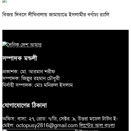
বিজয় দিবসে দীঘিনালায় জামায়াতে ইসলামীর বর্ণাঢ্য র‍্যালি
সম্পাদক মন্ডলী
প্রকাশক: মো. আরমান শরীফ
সম্পাদক: জিল্লুর রহমান চৌধুরী
নির্বাহী সম্পাদক: মোঃ মনিরুল ইসলাম
যোগাযোগের ঠিকানা
অফিস: বাসা: ২৭, রোড: ৭/ডি, সেক্টর :৯, উত্তরা মডেল টাউন ই-
মেইল: octopusy2816@gmail.com
লিস্টেড আল বাংলা