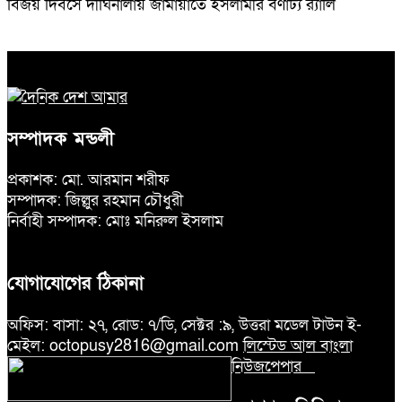
বিজয় দিবসে দীঘিনালায় জামায়াতে ইসলামীর বর্ণাঢ্য র‍্যালি
সম্পাদক মন্ডলী
প্রকাশক: মো. আরমান শরীফ
সম্পাদক: জিল্লুর রহমান চৌধুরী
নির্বাহী সম্পাদক: মোঃ মনিরুল ইসলাম
যোগাযোগের ঠিকানা
অফিস: বাসা: ২৭, রোড: ৭/ডি, সেক্টর :৯, উত্তরা মডেল টাউন ই-
মেইল: octopusy2816@gmail.com
লিস্টেড আল বাংলা
নিউজপেপার