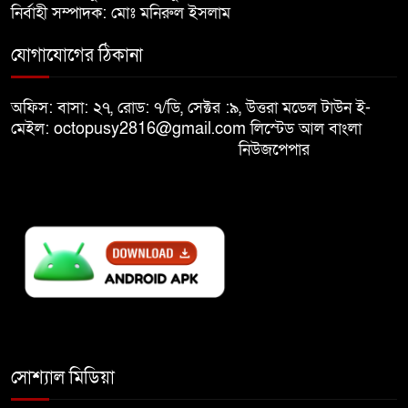
নির্বাহী সম্পাদক: মোঃ মনিরুল ইসলাম
মুক্তিযুদ্ধবিরোধীদের ষড়যন্ত্র মানুষ
যোগাযোগের ঠিকানা
নস্যাৎ করবে
অফিস: বাসা: ২৭, রোড: ৭/ডি, সেক্টর :৯, উত্তরা মডেল টাউন ই-
বিজয় দিবসে দীঘিনালায় জামায়াতে
মেইল: octopusy2816@gmail.com
লিস্টেড আল বাংলা
ইসলামীর বর্ণাঢ্য র‍্যালি
নিউজপেপার
সোশ্যাল মিডিয়া