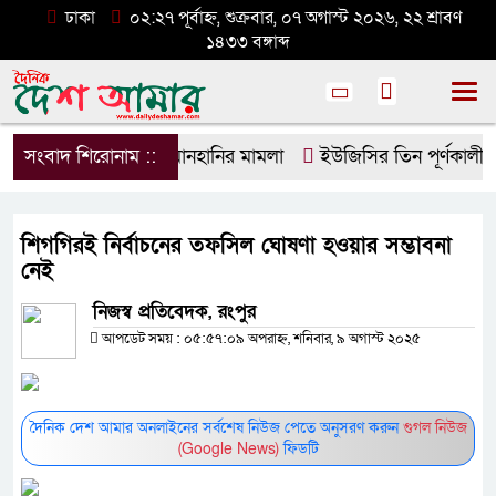
ঢাকা
০২:২৭ পূর্বাহ্ন, শুক্রবার, ০৭ অগাস্ট ২০২৬, ২২ শ্রাবণ
১৪৩৩ বঙ্গাব্দ
ডিপজলের বিরুদ্ধে মানহানির মামলা
সংবাদ শিরোনাম ::
ইউজিসির তিন পূর্ণকালীন স
শিগগিরই নির্বাচনের তফসিল ঘোষণা হওয়ার সম্ভাবনা
নেই
নিজস্ব প্রতিবেদক, রংপুর
আপডেট সময় : ০৫:৫৭:০৯ অপরাহ্ন, শনিবার, ৯ অগাস্ট ২০২৫
দৈনিক দেশ আমার অনলাইনের সর্বশেষ নিউজ পেতে অনুসরণ করুন
গুগল নিউজ
(Google News)
ফিডটি