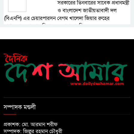
সরকারের তিনবারের সাবেক প্রধানমন্ত্রী
ও বাংলাদেশ জাতীয়তাবাদী দল
(বিএনপি) এর চেয়ারপারসন বেগম খালেদা জিয়ার রুহের
মাগফেরাত কামনায় মিলাদ ও দোয়া মাহফিল
বেড়ি
নির্বাচনের আগেই ফিরতে মরিয়া
‘পলাতক শক্তি’
বিজয় দিবসের আগের রাতে বীর
মুক্তিযোদ্ধার কবরের ওপর আগুন
সম্পাদক মন্ডলী
খালেদা জিয়ার শারীরিক অবস্থা এখনো
প্রকাশক: মো. আরমান শরীফ
অনিশ্চিত
সম্পাদক: জিল্লুর রহমান চৌধুরী