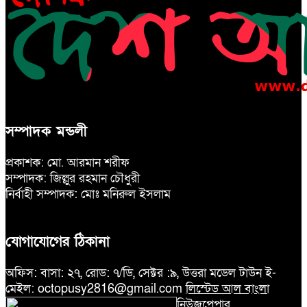
সম্পাদক মন্ডলী
প্রকাশক: মো. আরমান শরীফ
সম্পাদক: জিল্লুর রহমান চৌধুরী
নির্বাহী সম্পাদক: মোঃ মনিরুল ইসলাম
যোগাযোগের ঠিকানা
অফিস: বাসা: ২৭, রোড: ৭/ডি, সেক্টর :৯, উত্তরা মডেল টাউন ই-
মেইল: octopusy2816@gmail.com
লিস্টেড আল বাংলা
নিউজপেপার