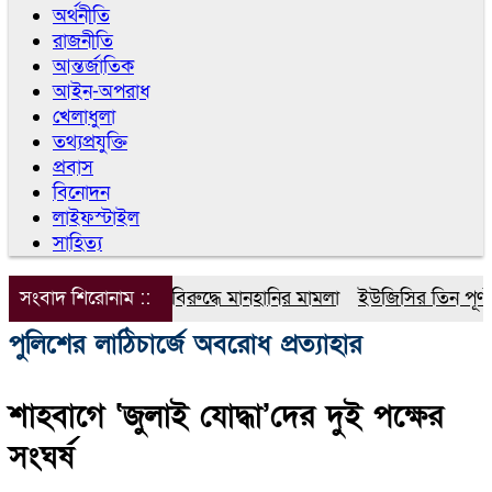
অর্থনীতি
রাজনীতি
আন্তর্জাতিক
আইন-অপরাধ
খেলাধুলা
তথ্যপ্রযুক্তি
প্রবাস
বিনোদন
লাইফস্টাইল
সাহিত্য
সংবাদ শিরোনাম ::
ডিপজলের বিরুদ্ধে মানহানির মামলা
ইউজিসির তিন পূর্ণকালীন 
পুলিশের লাঠিচার্জে অবরোধ প্রত্যাহার
শাহবাগে ‘জুলাই যোদ্ধা’দের দুই পক্ষের
সংঘর্ষ