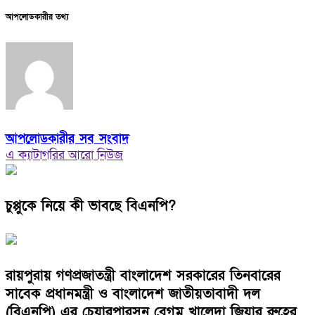
আপলোডকারীর তথ্য
আপলোডকারীর সব সংবাদ
এ ক্যাটাগরির আরো নিউজ
চুপ্পুকে নিয়ে কী ভাবছে বিএনপি?
রায়পুরায় গণপ্রজাতন্ত্রী বাংলাদেশ সরকারের তিনবারের
সাবেক প্রধানমন্ত্রী ও বাংলাদেশ জাতীয়তাবাদী দল
(বিএনপি) এর চেয়ারপারসন বেগম খালেদা জিয়ার রুহের