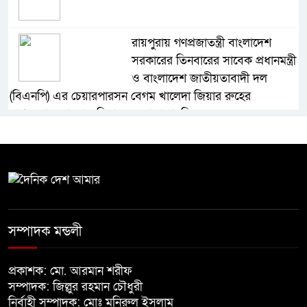
রায়পুরায় গণপ্রজাতন্ত্রী বাংলাদেশ
সরকারের তিনবারের সাবেক প্রধানমন্ত্রী
ও বাংলাদেশ জাতীয়তাবাদী দল
(বিএনপি) এর চেয়ারপারসন বেগম খালেদা জিয়ার রুহের
মাগফেরাত কামনায় মিলাদ ও দোয়া মাহফিল
বেড়ি
নির্বাচনের আগেই ফিরতে মরিয়া
‘পলাতক শক্তি’
সম্পাদক মন্ডলী
প্রকাশক: মো. আরমান শরীফ
বিজয় দিবসের আগের রাতে বীর
সম্পাদক: জিল্লুর রহমান চৌধুরী
মুক্তিযোদ্ধার কবরের ওপর আগুন
নির্বাহী সম্পাদক: মোঃ মনিরুল ইসলাম