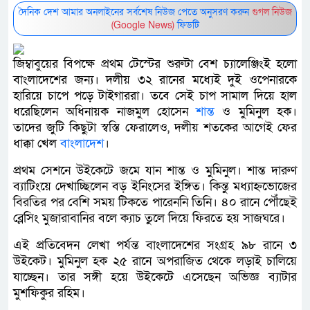
দৈনিক দেশ আমার অনলাইনের সর্বশেষ নিউজ পেতে অনুসরণ করুন
গুগল নিউজ
(Google News)
ফিডটি
জিম্বাবুয়ের বিপক্ষে প্রথম টেস্টের শুরুটা বেশ চ্যালেঞ্জিংই হলো
বাংলাদেশের জন্য। দলীয় ৩২ রানের মধ্যেই দুই ওপেনারকে
হারিয়ে চাপে পড়ে টাইগাররা। তবে সেই চাপ সামাল দিয়ে হাল
ধরেছিলেন অধিনায়ক নাজমুল হোসেন
শান্ত
ও মুমিনুল হক।
তাদের জুটি কিছুটা স্বস্তি ফেরালেও, দলীয় শতকের আগেই ফের
ধাক্কা খেল
বাংলাদেশ
।
প্রথম সেশনে উইকেটে জমে যান শান্ত ও মুমিনুল। শান্ত দারুণ
ব্যাটিংয়ে দেখাচ্ছিলেন বড় ইনিংসের ইঙ্গিত। কিন্তু মধ্যাহ্নভোজের
বিরতির পর বেশি সময় টিকতে পারেননি তিনি। ৪০ রানে পৌঁছেই
ব্লেসিং মুজারাবানির বলে ক্যাচ তুলে দিয়ে ফিরতে হয় সাজঘরে।
এই প্রতিবেদন লেখা পর্যন্ত বাংলাদেশের সংগ্রহ ৯৮ রানে ৩
উইকেট। মুমিনুল হক ২৫ রানে অপরাজিত থেকে লড়াই চালিয়ে
যাচ্ছেন। তার সঙ্গী হয়ে উইকেটে এসেছেন অভিজ্ঞ ব্যাটার
মুশফিকুর রহিম।