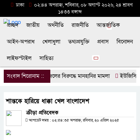
ঢাকা
০২:৪৪ অপরাহ্ন, শনিবার, ০৮ অগাস্ট ২০২৬, ২৪ শ্রাবণ
১৪৩৩ বঙ্গাব্দ
প্রচ্ছদ
জাতীয়
অর্থনীতি
রাজনীতি
আন্তর্জাতিক
আইন-অপরাধ
খেলাধুলা
তথ্যপ্রযুক্তি
প্রবাস
বিনোদন
লাইফস্টাইল
সাহিত্য
সংবাদ শিরোনাম ::
ডিপজলের বিরুদ্ধে মানহানির মামলা
ইউজিসির তিন
শান্তকে হারিয়ে ধাক্কা খেল বাংলাদেশ
ক্রীড়া প্রতিবেদক
আপডেট সময় : ০২:৫৪:৩৫ অপরাহ্ন, রবিবার, ২০ এপ্রিল ২০২৫