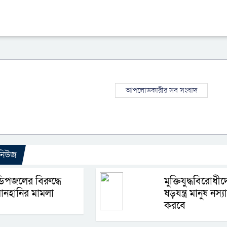
আপলোডকারীর সব সংবাদ
 নিউজ
িপজলের বিরুদ্ধে
মুক্তিযুদ্ধবিরোধী
ানহানির মামলা
ষড়যন্ত্র মানুষ নস্য
করবে