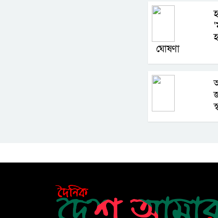
হ
‘
হ
ঘোষণা
আ
জ
স