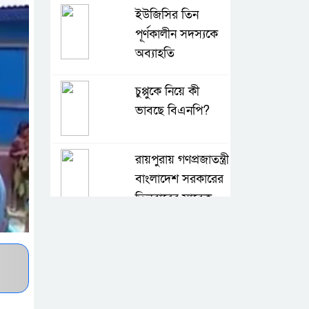
ইউজিসির তিন
পূর্ণকালীন সদস্যকে
অব্যাহতি
চুপ্পুকে নিয়ে কী
ভাবছে বিএনপি?
রায়পুরায় গণপ্রজাতন্ত্রী
বাংলাদেশ সরকারের
তিনবারের সাবেক
প্রধানমন্ত্রী ও বাংলাদেশ জাতীয়তাবাদী
দল (বিএনপি) এর চেয়ারপারসন বেগম
খালেদা জিয়ার রুহের মাগফেরাত
কামনায় মিলাদ ও দোয়া মাহফিল