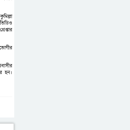
মুক্তিযুদ্ধবিরোধীদের
ষড়যন্ত্র মানুষ নস্যাৎ
মিল্লা
করবে
র ভিডিও
েপ্তার
বিজয় দিবসে
দীঘিনালায় জামায়াতে
তভোগীর
ইসলামীর বর্ণাঢ্য
র‍্যালি
্রবাসীর
ার হন।