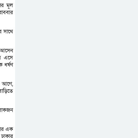
বেড়ি
র মূল
রোববার
 সাথে
নির্বাচনের আগেই
ফিরতে মরিয়া
‘পলাতক শক্তি’
ে আসেন
ায় এসে
 ধর্ষণ
বিজয় দিবসের
আগের রাতে বীর
ন আগে,
মুক্তিযোদ্ধার কবরের
বাড়িতে
ওপর আগুন
খালেদা জিয়ার
 লোকজন
শারীরিক অবস্থা
এখনো অনিশ্চিত
লার এক
 ঢাকার