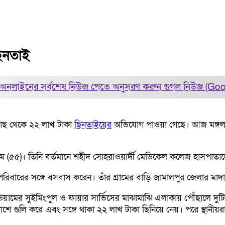
ছিনতাই
অনলাইনের সর্বশেষ নিউজ পেতে অনুসরণ করুন
গুগল নিউজ (Go
র কাছ থেকে ২২ লাখ টাকা
ছিনতাইয়ের
অভিযোগ পাওয়া গেছে। আজ মঙ্গলব
াম (৫৫)। তিনি বর্তমানে শহীদ সোহরাওয়ার্দী মেডিকেল কলেজ হাসপাতা
 পরিবারের সঙ্গে বসবাস করেন। তাঁর গ্রামের বাড়ি জামালপুর জেলার মা
ামের সুইমিংপুল ও ফায়ার সার্ভিসের মাঝামাঝি এলাকায় পৌঁছালে দুটি
ম পাশে গুলি করে এবং সঙ্গে থাকা ২২ লাখ টাকা ছিনিয়ে নেয়। পরে স্থানী
।