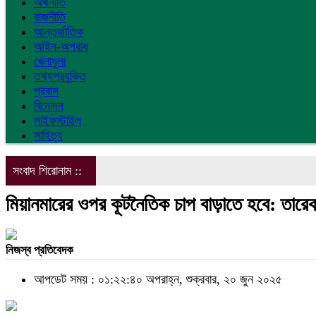
অর্থনীতি
রাজনীতি
আন্তর্জাতিক
আইন-অপরাধ
খেলাধুলা
তথ্যপ্রযুক্তি
প্রবাস
বিনোদন
লাইফস্টাইল
সাহিত্য
সংবাদ শিরোনাম ::
মিয়ানমারের ওপর কূটনৈতিক চাপ বাড়াতে হবে: তারে
নিজস্ব প্রতিবেদক
আপডেট সময় : ০১:২২:৪০ অপরাহ্ন, শুক্রবার, ২০ জুন ২০২৫