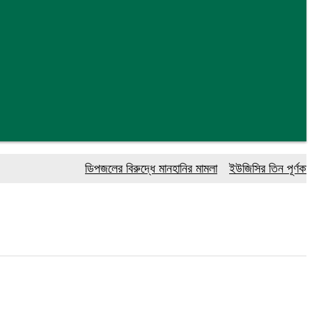
ডিপজলের বিরুদ্ধে মানহানির মামলা
ইউজিসির তিন পূর্ণকালীন সদস