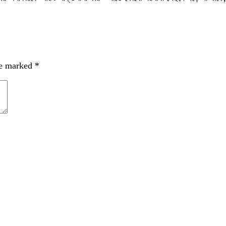
re marked
*