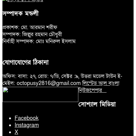
সম্পাদক মন্ডলী
প্রকাশক: মো. আরমান শরীফ
সম্পাদক: জিল্লুর রহমান চৌধুরী
নির্বাহী সম্পাদক: মোঃ মনিরুল ইসলাম
যোগাযোগের ঠিকানা
অফিস: বাসা: ২৭, রোড: ৭/ডি, সেক্টর :৯, উত্তরা মডেল টাউন ই-
মেইল: octopusy2816@gmail.com
লিস্টেড আল বাংলা
নিউজপেপার
সোশ্যাল মিডিয়া
Facebook
Instagram
X