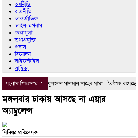
অর্থনীতি
রাজনীতি
আন্তর্জাতিক
আইন-অপরাধ
খেলাধুলা
তথ্যপ্রযুক্তি
প্রবাস
বিনোদন
লাইফস্টাইল
সাহিত্য
সংবাদ শিরোনাম ::
এবার মুখ খুললেন সালমান শাহের মামা
বৈঠকে বসেছেন তারে
মঙ্গলবার ঢাকায় আসছে না এয়ার
অ্যাম্বুলেন্স
সিনিয়র প্রতিবেদক