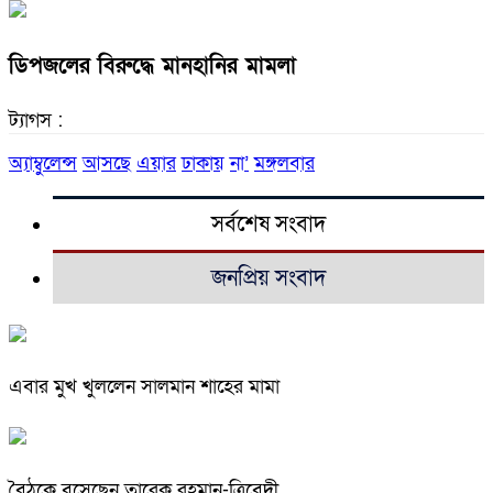
ডিপজলের বিরুদ্ধে মানহানির মামলা
ট্যাগস :
অ্যাম্বুলেন্স
আসছে
এয়ার
ঢাকায়
না’
মঙ্গলবার
সর্বশেষ সংবাদ
জনপ্রিয় সংবাদ
এবার মুখ খুললেন সালমান শাহের মামা
বৈঠকে বসেছেন তারেক রহমান-ত্রিবেদী