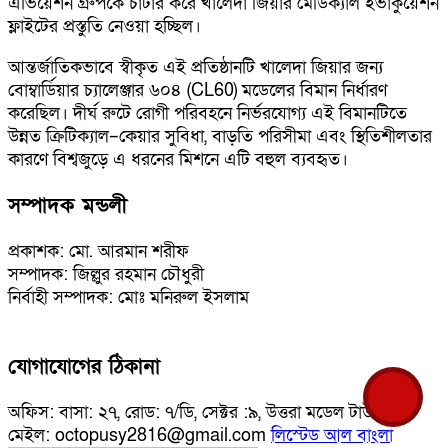
এভিয়েশন গ্রুপকে চার্টার করে খালেদা জিয়ার মেডিক্যাল ইভাকুয়েশন
ফ্লাইটের প্রস্তুতি নেওয়া হচ্ছিল।
আন্তর্জাতিকভাবে স্বীকৃত এই প্রতিষ্ঠানটি খালেদা জিয়ার জন্য
বোম্বার্ডিয়ার চ্যালেঞ্জার ৬০৪ (CL60) মডেলের বিমান নির্ধারণ
করেছিল। দীর্ঘ রুটে রোগী পরিবহনে নির্ভরযোগ্য এই বিমানটিতে
উন্নত ক্রিটিক্যাল–কেয়ার সুবিধা, বাড়তি পরিসীমা এবং স্থিতিশীলতার
কারণে বিশ্বজুড়ে এ ধরনের মিশনে এটি বহুল ব্যবহৃত।
সম্পাদক মন্ডলী
প্রকাশক: মো. আরমান শরীফ
সম্পাদক: জিল্লুর রহমান চৌধুরী
নির্বাহী সম্পাদক: মোঃ মনিরুল ইসলাম
যোগাযোগের ঠিকানা
অফিস: বাসা: ২৭, রোড: ৭/ডি, সেক্টর :৯, উত্তরা মডেল টাউন ই-
মেইল: octopusy2816@gmail.com
লিস্টেড আল বাংলা