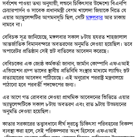
সর্বশেষ পাওয়া তথ্য অনুযায়ী, লন্ডনে চিকিৎসার উদ্দেশ্যে বিএনপি
চেয়ারপার্সন ও সাবেক প্রধানমন্ত্রী বেগম খালেদা জিয়াকে নিতে যে
এয়ার অ্যাম্বুলেন্সটির আগমনসূচি ছিল, সেটি
মঙ্গলবার
আর ঢাকায়
নামবে না।
বেবিচক সূত্র জানিয়েছে, মঙ্গলবার সকাল ৮টায় হযরত শাহজালাল
আন্তর্জাতিক বিমানবন্দরে অবতরণের অনুমতি দেওয়া হয়েছিল। তবে
অপারেটর প্রতিষ্ঠান সেই স্লট বাতিলের আবেদন করেছে।
বেবিচকের এক জ্যেষ্ঠ কর্মকর্তা জানান, জার্মান কোম্পানি এফএআই
এভিয়েশন গ্রুপ তাদের স্থানীয় প্রতিনিধি সংস্থার মাধ্যমে ল্যান্ডিং স্লট
প্রত্যাহারের আবেদন পাঠিয়েছে। এই অনুরোধ পররাষ্ট্র মন্ত্রণালয়ে
পাঠানো হবে পরবর্তী পদক্ষেপের জন্য।
এর আগে গত রোববার দেওয়া প্রাথমিক আবেদনের ভিত্তিতে এয়ার
অ্যাম্বুলেন্সটিকে সকাল ৮টায় অবতরণ এবং রাত ৯টায় উড্ডয়নের
অনুমতি দেওয়া হয়েছিল।
কাতার সরকারের তত্ত্বাবধানে দীর্ঘ দূরত্বে চিকিৎসা পরিবহনের বিকল্প
ব্যবস্থা করা হলে, সেই পরিকল্পনার অংশ হিসেবে এফএআই