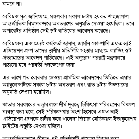
নামবে না।
বেবিচক সূত্র জানিয়েছে, মঙ্গলবার সকাল ৮টায় হযরত শাহজালাল
আন্তর্জাতিক বিমানবন্দরে অবতরণের অনুমতি দেওয়া হয়েছিল। তবে
অপারেটর প্রতিষ্ঠান সেই স্লট বাতিলের আবেদন করেছে।
বেবিচকের এক জ্যেষ্ঠ কর্মকর্তা জানান, জার্মান কোম্পানি এফএআই
এভিয়েশন গ্রুপ তাদের স্থানীয় প্রতিনিধি সংস্থার মাধ্যমে ল্যান্ডিং স্লট
প্রত্যাহারের আবেদন পাঠিয়েছে। এই অনুরোধ পররাষ্ট্র মন্ত্রণালয়ে
পাঠানো হবে পরবর্তী পদক্ষেপের জন্য।
এর আগে গত রোববার দেওয়া প্রাথমিক আবেদনের ভিত্তিতে এয়ার
অ্যাম্বুলেন্সটিকে সকাল ৮টায় অবতরণ এবং রাত ৯টায় উড্ডয়নের
অনুমতি দেওয়া হয়েছিল।
কাতার সরকারের তত্ত্বাবধানে দীর্ঘ দূরত্বে চিকিৎসা পরিবহনের বিকল্প
ব্যবস্থা করা হলে, সেই পরিকল্পনার অংশ হিসেবে এফএআই
এভিয়েশন গ্রুপকে চার্টার করে খালেদা জিয়ার মেডিক্যাল ইভাকুয়েশন
ফ্লাইটের প্রস্তুতি নেওয়া হচ্ছিল।
আন্তর্জাতিকভাবে স্বীকৃত এই প্রতিষ্ঠানটি খালেদা জিয়ার জন্য