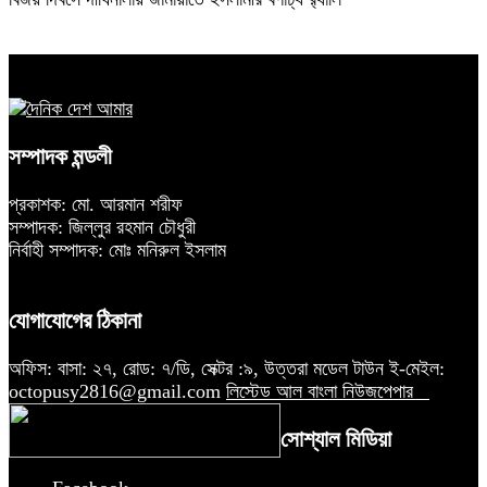
সম্পাদক মন্ডলী
প্রকাশক: মো. আরমান শরীফ
সম্পাদক: জিল্লুর রহমান চৌধুরী
নির্বাহী সম্পাদক: মোঃ মনিরুল ইসলাম
যোগাযোগের ঠিকানা
অফিস: বাসা: ২৭, রোড: ৭/ডি, সেক্টর :৯, উত্তরা মডেল টাউন ই-মেইল:
octopusy2816@gmail.com
লিস্টেড আল বাংলা নিউজপেপার
সোশ্যাল মিডিয়া