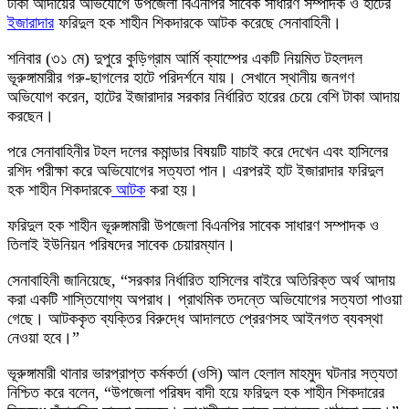
টাকা আদায়ের অভিযোগে উপজেলা বিএনপির সাবেক সাধারণ সম্পাদক ও হাটের
ইজারাদার
ফরিদুল হক শাহীন শিকদারকে আটক করেছে সেনাবাহিনী।
শনিবার (৩১ মে) দুপুরে কুড়িগ্রাম আর্মি ক্যাম্পের একটি নিয়মিত টহলদল
ভূরুঙ্গামারীর গরু-ছাগলের হাটে পরিদর্শনে যায়। সেখানে স্থানীয় জনগণ
অভিযোগ করেন, হাটের ইজারাদার সরকার নির্ধারিত হারের চেয়ে বেশি টাকা আদায়
করছেন।
পরে সেনাবাহিনীর টহল দলের কমান্ডার বিষয়টি যাচাই করে দেখেন এবং হাসিলের
রশিদ পরীক্ষা করে অভিযোগের সত্যতা পান। এরপরই হাট ইজারাদার ফরিদুল
হক শাহীন শিকদারকে
আটক
করা হয়।
ফরিদুল হক শাহীন ভূরুঙ্গামারী উপজেলা বিএনপির সাবেক সাধারণ সম্পাদক ও
তিলাই ইউনিয়ন পরিষদের সাবেক চেয়ারম্যান।
সেনাবাহিনী জানিয়েছে, “সরকার নির্ধারিত হাসিলের বাইরে অতিরিক্ত অর্থ আদায়
করা একটি শাস্তিযোগ্য অপরাধ। প্রাথমিক তদন্তে অভিযোগের সত্যতা পাওয়া
গেছে। আটককৃত ব্যক্তির বিরুদ্ধে আদালতে প্রেরণসহ আইনগত ব্যবস্থা
নেওয়া হবে।”
ভূরুঙ্গামারী থানার ভারপ্রাপ্ত কর্মকর্তা (ওসি) আল হেলাল মাহমুদ ঘটনার সত্যতা
নিশ্চিত করে বলেন, “উপজেলা পরিষদ বাদী হয়ে ফরিদুল হক শাহীন শিকদারের