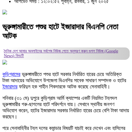
আপডেট সময় : ১২:০২:৫২ পূর্বাহ্ন, রবিবার, ১ জুন ২০২৫
ভূরুঙ্গামারীতে পশুর হাটে ইজারাদার বিএনপি নেতা
আটক
দৈনিক দেশ আমার অনলাইনের সর্বশেষ নিউজ পেতে অনুসরণ করুন
গুগল নিউজ (Google
News)
ফিডটি
কুড়িগ্রামের
ভূরুঙ্গামারীতে পশুর হাটে সরকার নির্ধারিত হারের চেয়ে অতিরিক্ত
টাকা আদায়ের অভিযোগে উপজেলা বিএনপির সাবেক সাধারণ সম্পাদক ও হাটের
ইজারাদার
ফরিদুল হক শাহীন শিকদারকে আটক করেছে সেনাবাহিনী।
শনিবার (৩১ মে) দুপুরে কুড়িগ্রাম আর্মি ক্যাম্পের একটি নিয়মিত টহলদল
ভূরুঙ্গামারীর গরু-ছাগলের হাটে পরিদর্শনে যায়। সেখানে স্থানীয় জনগণ
অভিযোগ করেন, হাটের ইজারাদার সরকার নির্ধারিত হারের চেয়ে বেশি টাকা আদায়
করছেন।
পরে সেনাবাহিনীর টহল দলের কমান্ডার বিষয়টি যাচাই করে দেখেন এবং হাসিলের