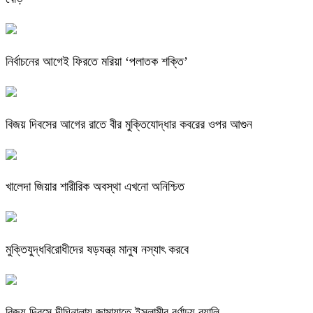
নির্বাচনের আগেই ফিরতে মরিয়া ‘পলাতক শক্তি’
বিজয় দিবসের আগের রাতে বীর মুক্তিযোদ্ধার কবরের ওপর আগুন
খালেদা জিয়ার শারীরিক অবস্থা এখনো অনিশ্চিত
মুক্তিযুদ্ধবিরোধীদের ষড়যন্ত্র মানুষ নস্যাৎ করবে
বিজয় দিবসে দীঘিনালায় জামায়াতে ইসলামীর বর্ণাঢ্য র‍্যালি