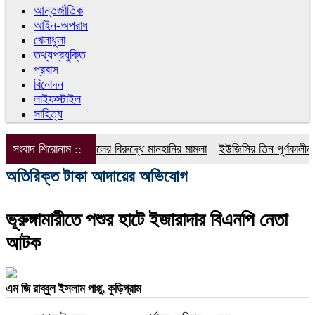
আন্তর্জাতিক
আইন-অপরাধ
খেলাধুলা
তথ্যপ্রযুক্তি
প্রবাস
বিনোদন
লাইফস্টাইল
সাহিত্য
সংবাদ শিরোনাম ::
ডিপজলের বিরুদ্ধে মানহানির মামলা
ইউজিসির তিন পূর্ণকালীন সদস
অতিরিক্ত টাকা আদায়ের অভিযোগ
ভূরুঙ্গামারীতে পশুর হাটে ইজারাদার বিএনপি নেতা
আটক
এম জি রাব্বুল ইসলাম পাপ্পু, কুড়িগ্রাম