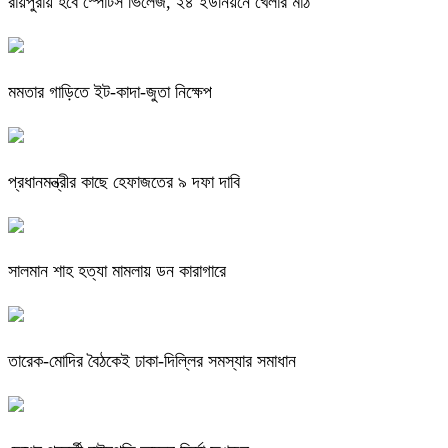
রায়পুরায় হবে স্পোর্টস ভিলেজ, ২৪ ইউনিয়নে খেলার মাঠ
মমতার গাড়িতে ইট-কাদা-জুতা নিক্ষেপ
প্রধানমন্ত্রীর কাছে হেফাজতের ৯ দফা দাবি
সালমান শাহ হত্যা মামলায় ডন কারাগারে
তারেক-মোদির বৈঠকেই ঢাকা-দিল্লির সমস্যার সমাধান