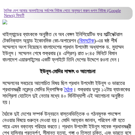
দৈনিক দেশ আমার অনলাইনের সর্বশেষ নিউজ পেতে অনুসরণ করুন
গুগল নিউজ (Google
News)
ফিডটি
থাইল্যান্ডের ব্যাংককে অনুষ্ঠিত বে অব বেঙ্গল ইনিশিয়েটিভ ফর মাল্টিসেক্টরাল
টেকনিক্যাল অ্যান্ড ইকোনমিক কো-অপারেশন (
বিমসটেক
)-এর ষষ্ঠ শীর্ষ
সম্মেলনে অংশ নিয়েছেন বাংলাদেশের প্রধান উপদেষ্টা অধ্যাপক ড. মুহাম্মদ
ইউনূস। সম্মেলন শেষে শুক্রবার (৪ এপ্রিল) রাত ৮:৪৫ মিনিটে বিমান
বাংলাদেশ এয়ারলাইন্সের একটি ফ্লাইটে তিনি দেশের উদ্দেশে রওনা দেন।
ইউনূস-মোদির সাক্ষাৎ ও আলোচনা
সম্মেলনের সবচেয়ে আলোচিত বিষয় ছিল প্রধান উপদেষ্টা ইউনূস ও ভারতের
প্রধানমন্ত্রী নরেন্দ্র মোদির দ্বিপাক্ষিক
বৈঠক
। শুক্রবার দুপুর ১২টায় ব্যাংককের
সাংগ্রিলা হোটেলে দুই নেতার মধ্যে ৪০ মিনিটব্যাপী এই আলোচনা অনুষ্ঠিত
হয়।
বৈঠকে দুই দেশের সম্পর্ক উন্নয়নে বাস্তবভিত্তিক ও গঠনমূলক পদক্ষেপ
নেওয়ার বিষয়ে গুরুত্ব দেওয়া হয়। মোদি আহ্বান জানান, পরিবেশ নষ্ট হতে
পারে এমন বক্তব্য পরিহার করতে। প্রধান উপদেষ্টা ইউনূস সাবেক প্রধানমন্ত্রী
শেখ হাসিনার প্রত্যর্পণ, সীমান্ত হত্যা, গঙ্গা ও তিস্তা চুক্তি, এবং ভারতে বসে