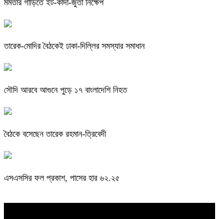
মমতার গাড়িতে ইট-কাদা-জুতা নিক্ষেপ
তারেক-মোদির বৈঠকেই ঢাকা-দিল্লির সমস্যার সমাধান
সৌদি আরবে আগুনে পুড়ে ১৭ বাংলাদেশি নিহত
বৈঠকে বসেছেন তারেক রহমান-ত্রিবেদী
এসএসসির ফল প্রকাশ, পাসের হার ৬২.২৫