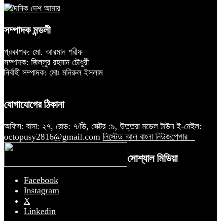
সম্পাদক মন্ডলী
প্রকাশক: মো. আরমান শরীফ
সম্পাদক: জিল্লুর রহমান চৌধুরী
নির্বাহী সম্পাদক: মোঃ মনিরুল ইসলাম
যোগাযোগের ঠিকানা
অফিস: বাসা: ২৭, রোড: ৭/ডি, সেক্টর :৯, উত্তরা মডেল টাউন ই-মেইল:
octopusy2816@gmail.com
লিস্টেড আল বাংলা নিউজপেপার
সোশ্যাল মিডিয়া
Facebook
Instagram
X
Linkedin