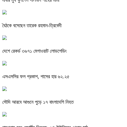
এবার মুখ খুললেন সালমান শাহের মামা
বৈঠকে বসেছেন তারেক রহমান-ত্রিবেদী
দেশে রেকর্ড ৩৬৭১ মেগাওয়াট লোডশেডিং
এসএসসির ফল প্রকাশ, পাসের হার ৬২.২৫
সৌদি আরবে আগুনে পুড়ে ১৭ বাংলাদেশি নিহত