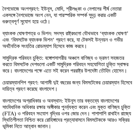
নৈশভোজে অংশগ্রহণ: ইউনূস, মোদি, শ্রীলঙ্কা ও নেপালের শীর্ষ নেতারা
একসঙ্গে নৈশভোজে অংশ নেন, যা পারস্পরিক সম্পর্ক সুদৃঢ় করার একটি
গুরুত্বপূর্ণ সুযোগ হয়ে ওঠে।
ব্যাংকক ঘোষণাপত্র ও ভিশন: সদস্য রাষ্ট্রগুলো যৌথভাবে ‘ব্যাংকক ঘোষণা’
এবং ‘বিমসটেক ব্যাংকক ভিশন’ গ্রহণ করে, যা টেকসই উন্নয়ন ও গভীর
অর্থনৈতিক সংহতির রোডম্যাপ হিসেবে কাজ করবে।
সামুদ্রিক পরিবহন চুক্তি: বঙ্গোপসাগরীয় অঞ্চলে বাণিজ্য ও ভ্রমণ সহজতর
করতে বিমসটেক দেশগুলো একটি সামুদ্রিক পরিবহন সহযোগিতা চুক্তি স্বাক্ষর
করে। বাংলাদেশের পক্ষে এতে সই করেন পররাষ্ট্র উপদেষ্টা তৌহিদ হোসেন।
চেয়ারম্যানশিপ গ্রহণ: আগামী দুই বছরের জন্য বিমসটেকের চেয়ারম্যান হিসেবে
দায়িত্ব গ্রহণ করেছে বাংলাদেশ।
বাংলাদেশের অগ্রাধিকার ও অবস্থান: ইউনূস তার বক্তব্যে বাংলাদেশের
সাংবিধানিক অধিকার রক্ষার অঙ্গীকার পুনর্ব্যক্ত করেন এবং মুক্ত বাণিজ্য চুক্তি
(FTA) ও পরিবহন সংযোগ বৃদ্ধির ওপর জোর দেন। পাশাপাশি রাখাইন রাজ্যে
স্থিতিশীলতা নিশ্চিত করে রোহিঙ্গাদের প্রত্যাবাসনে বিমসটেককে আরও সক্রিয়
ভূমিকা নিতে আহ্বান জানান।