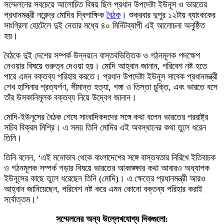
সম্মেলনের সবচেয়ে আলোচিত বিষয় ছিল প্রধান উপদেষ্টা ইউনূস ও ভারতের
প্রধানমন্ত্রী নরেন্দ্র মোদির দ্বিপাক্ষিক
বৈঠক
। শুক্রবার দুপুর ১২টায় ব্যাংককের
সাংগ্রিলা হোটেলে দুই নেতার মধ্যে ৪০ মিনিটব্যাপী এই আলোচনা অনুষ্ঠিত
হয়।
বৈঠকে দুই দেশের সম্পর্ক উন্নয়নে বাস্তবভিত্তিক ও গঠনমূলক পদক্ষেপ
নেওয়ার বিষয়ে গুরুত্ব দেওয়া হয়। মোদি আহ্বান জানান, পরিবেশ নষ্ট হতে
পারে এমন বক্তব্য পরিহার করতে। প্রধান উপদেষ্টা ইউনূস সাবেক প্রধানমন্ত্রী
শেখ হাসিনার প্রত্যর্পণ, সীমান্ত হত্যা, গঙ্গা ও তিস্তা চুক্তি, এবং ভারতে বসে
তাঁর উসকানিমূলক বক্তব্য নিয়ে উদ্বেগ জানান।
মোদি-ইউনূসের বৈঠক শেষে সাংবাদিকদদের সঙ্গে কথা বলেন ভারতের পররাষ্ট্র
সচিব বিক্রম মিশ্রি। এ সময় তিনি মোদির এই অবস্থানের কথা তুলে ধরেন
তিনি।
তিনি বলেন, ‘এই মনোভাব থেকে বাংলাদেশের সঙ্গে বাস্তবতার নিরিখে ইতিবাচক
ও গঠনমূলক সম্পর্ক গড়ার বিষয়ে ভারতের আকাঙ্ক্ষার কথা আবারও অধ্যাপক
ইউনূসের কাছে তুলে ধরেছেন তিনি (মোদি)। এ ক্ষেত্রে প্রধানমন্ত্রী আরও
আহ্বান জানিয়েছেন, পরিবেশ নষ্ট করে এমন কোনো বক্তব্য পরিহার করাই
সর্বোত্তম।’
সম্মেলনের অন্য উল্লেখযোগ্য দিকগুলো: