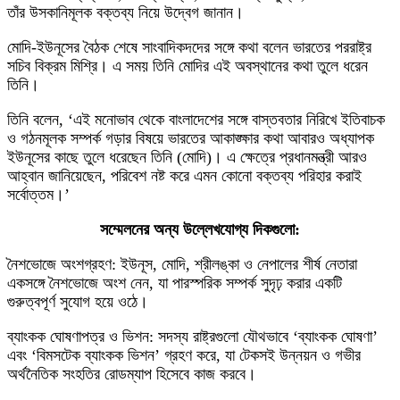
তাঁর উসকানিমূলক বক্তব্য নিয়ে উদ্বেগ জানান।
মোদি-ইউনূসের বৈঠক শেষে সাংবাদিকদদের সঙ্গে কথা বলেন ভারতের পররাষ্ট্র
সচিব বিক্রম মিশ্রি। এ সময় তিনি মোদির এই অবস্থানের কথা তুলে ধরেন
তিনি।
তিনি বলেন, ‘এই মনোভাব থেকে বাংলাদেশের সঙ্গে বাস্তবতার নিরিখে ইতিবাচক
ও গঠনমূলক সম্পর্ক গড়ার বিষয়ে ভারতের আকাঙ্ক্ষার কথা আবারও অধ্যাপক
ইউনূসের কাছে তুলে ধরেছেন তিনি (মোদি)। এ ক্ষেত্রে প্রধানমন্ত্রী আরও
আহ্বান জানিয়েছেন, পরিবেশ নষ্ট করে এমন কোনো বক্তব্য পরিহার করাই
সর্বোত্তম।’
সম্মেলনের অন্য উল্লেখযোগ্য দিকগুলো:
নৈশভোজে অংশগ্রহণ: ইউনূস, মোদি, শ্রীলঙ্কা ও নেপালের শীর্ষ নেতারা
একসঙ্গে নৈশভোজে অংশ নেন, যা পারস্পরিক সম্পর্ক সুদৃঢ় করার একটি
গুরুত্বপূর্ণ সুযোগ হয়ে ওঠে।
ব্যাংকক ঘোষণাপত্র ও ভিশন: সদস্য রাষ্ট্রগুলো যৌথভাবে ‘ব্যাংকক ঘোষণা’
এবং ‘বিমসটেক ব্যাংকক ভিশন’ গ্রহণ করে, যা টেকসই উন্নয়ন ও গভীর
অর্থনৈতিক সংহতির রোডম্যাপ হিসেবে কাজ করবে।