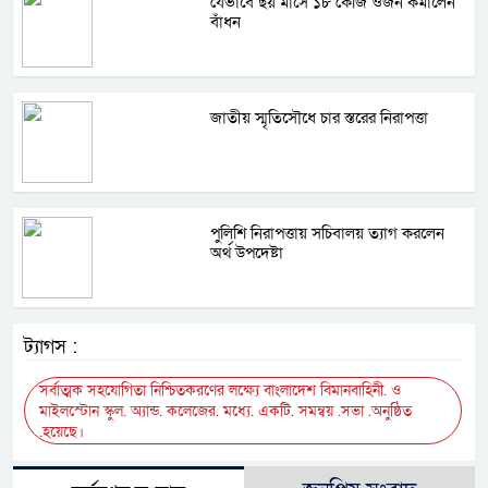
যেভাবে ছয় মাসে ১৮ কেজি ওজন কমালেন
বাঁধন
জাতীয় স্মৃতিসৌধে চার স্তরের নিরাপত্তা
পুলিশি নিরাপত্তায় সচিবালয় ত্যাগ করলেন
অর্থ উপদেষ্টা
ট্যাগস :
সর্বাত্মক সহযোগিতা নিশ্চিতকরণের লক্ষ্যে বাংলাদেশ বিমানবাহিনী. ও
মাইলস্টোন স্কুল. অ্যান্ড. কলেজের. মধ্যে. একটি. সমন্বয় .সভা .অনুষ্ঠিত
.হয়েছে।