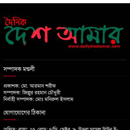
বেড়ি
নির্বাচনের আগেই ফিরতে মরিয়া
‘পলাতক শক্তি’
বিজয় দিবসের আগের রাতে বীর
মুক্তিযোদ্ধার কবরের ওপর আগুন
সম্পাদক মন্ডলী
খালেদা জিয়ার শারীরিক অবস্থা এখনো
প্রকাশক: মো. আরমান শরীফ
অনিশ্চিত
সম্পাদক: জিল্লুর রহমান চৌধুরী
নির্বাহী সম্পাদক: মোঃ মনিরুল ইসলাম
মুক্তিযুদ্ধবিরোধীদের ষড়যন্ত্র মানুষ
যোগাযোগের ঠিকানা
নস্যাৎ করবে
অফিস: বাসা: ২৭, রোড: ৭/ডি, সেক্টর :৯, উত্তরা মডেল টাউন ই-