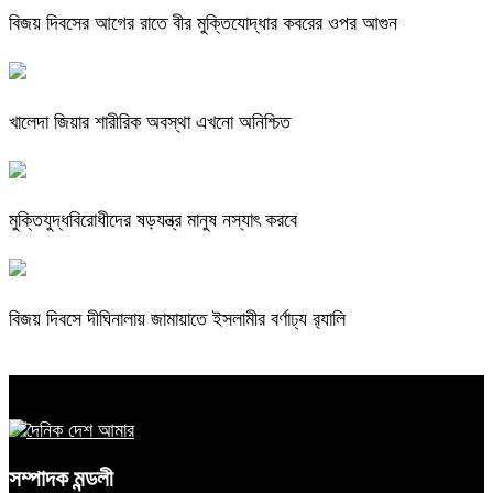
বিজয় দিবসের আগের রাতে বীর মুক্তিযোদ্ধার কবরের ওপর আগুন
খালেদা জিয়ার শারীরিক অবস্থা এখনো অনিশ্চিত
মুক্তিযুদ্ধবিরোধীদের ষড়যন্ত্র মানুষ নস্যাৎ করবে
বিজয় দিবসে দীঘিনালায় জামায়াতে ইসলামীর বর্ণাঢ্য র‍্যালি
সম্পাদক মন্ডলী