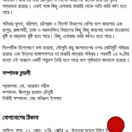
সম্ভাবনা রয়েছে। একই সঙ্গে কিছু এলাকায় মাঝারি থেকে অতি ভারি বর্ষণ হতে
পারে।
শনিবার খুলনা, বরিশাল, চট্টগ্রাম ও সিলেট বিভাগের বেশির ভাগ জায়গায় এবং
রংপুর, রাজশাহী, ঢাকা ও ময়মনসিংহ বিভাগের কিছু কিছু জায়গায় দমকা হাওয়াসহ
বৃষ্টি বা বজ্রসহ বৃষ্টি হতে পারে। কিছু এলাকায় ভারি বর্ষণও হতে পারে।
সিনপটিক বিশ্লেষণে বলা হয়েছে, মৌসুমি বায়ু বাংলাদেশের ওপর মোটামুটি সক্রিয়
রয়েছে এবং উত্তর বঙ্গোপসাগরে তা মাঝারি মাত্রায় সক্রিয়। পরবর্তী ২৪ ঘণ্টার
মধ্যে ওই অঞ্চলে একটি লঘুচাপ তৈরি হতে পারে বলে পূর্বাভাসে জানানো হয়েছে।
সম্পাদক মন্ডলী
প্রকাশক: মো. আরমান শরীফ
সম্পাদক: জিল্লুর রহমান চৌধুরী
নির্বাহী সম্পাদক: মোঃ মনিরুল ইসলাম
যোগাযোগের ঠিকানা
অফিস: বাসা: ২৭, রোড: ৭/ডি, সেক্টর :৯, উত্তরা মডেল টাউন ই-মেইল: