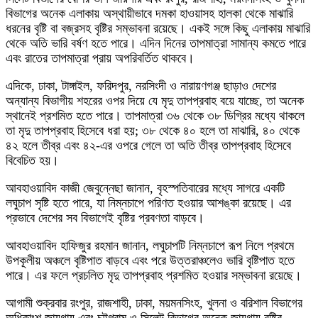
বিভাগের অনেক এলাকায় অস্থায়ীভাবে দমকা হাওয়াসহ হালকা থেকে মাঝারি
ধরনের বৃষ্টি বা বজ্রসহ বৃষ্টির সম্ভাবনা রয়েছে। একই সঙ্গে কিছু এলাকায় মাঝারি
থেকে অতি ভারি বর্ষণ হতে পারে। এদিন দিনের তাপমাত্রা সামান্য কমতে পারে
এবং রাতের তাপমাত্রা প্রায় অপরিবর্তিত থাকবে।
এদিকে, ঢাকা, টাঙ্গাইল, ফরিদপুর, নরসিংদী ও নারায়ণগঞ্জ ছাড়াও দেশের
অন্যান্য বিভাগীয় শহরের ওপর দিয়ে যে মৃদু তাপপ্রবাহ বয়ে যাচ্ছে, তা অনেক
স্থানেই প্রশমিত হতে পারে। তাপমাত্রা ৩৬ থেকে ৩৮ ডিগ্রির মধ্যে থাকলে
তা মৃদু তাপপ্রবাহ হিসেবে ধরা হয়; ৩৮ থেকে ৪০ হলে তা মাঝারি, ৪০ থেকে
৪২ হলে তীব্র এবং ৪২-এর ওপরে গেলে তা অতি তীব্র তাপপ্রবাহ হিসেবে
বিবেচিত হয়।
আবহাওয়াবিদ কাজী জেবুন্নেছা জানান, বৃহস্পতিবারের মধ্যে সাগরে একটি
লঘুচাপ সৃষ্টি হতে পারে, যা নিম্নচাপে পরিণত হওয়ার আশঙ্কা রয়েছে। এর
প্রভাবে দেশের সব বিভাগেই বৃষ্টির প্রবণতা বাড়বে।
আবহাওয়াবিদ হাফিজুর রহমান জানান, লঘুচাপটি নিম্নচাপে রূপ নিলে প্রথমে
উপকূলীয় অঞ্চলে বৃষ্টিপাত বাড়বে এবং পরে উত্তরাঞ্চলেও ভারি বৃষ্টিপাত হতে
পারে। এর ফলে প্রচলিত মৃদু তাপপ্রবাহ প্রশমিত হওয়ার সম্ভাবনা রয়েছে।
আগামী শুক্রবার রংপুর, রাজশাহী, ঢাকা, ময়মনসিংহ, খুলনা ও বরিশাল বিভাগের
অধিকাংশ জায়গায় এবং চট্টগ্রাম ও সিলেট বিভাগের অনেক জায়গায় বৃষ্টির