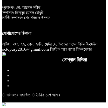
প্রকাশক: মো. আরমান শরীফ
সম্পাদক: জিল্লুর রহমান চৌধুরী
নির্বাহী সম্পাদক: মোঃ মনিরুল ইসলাম
যোগাযোগের ঠিকানা
অফিস: বাসা: ২৭, রোড: ৭/ডি, সেক্টর :৯, উত্তরা মডেল টাউন ই-মেইল:
octopusy2816@gmail.com
লিস্টেড আল বাংলা নিউজপেপার
সোশ্যাল মিডিয়া
© সর্বস্বত্ব সংরক্ষিত © দৈনিক দেশ আমার