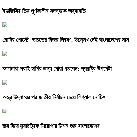
ইউজিসির তিন পূর্ণকালীন সদস্যকে অব্যাহতি
মোদির পোস্টে ‘ভারতের বিজয় দিবস’, উল্লেখ নেই বাংলাদেশের নাম
আপনারা সবাই হাদির জন্য দোয়া করবেন: স্বরাষ্ট্র উপদেষ্টা
অস্ত্র উদ্ধারের পর জাতীয় নির্বাচন চেয়ে লিগ্যাল নোটিশ
জয় দিয়ে হ্যাটট্রিক শিরোপার মিশন শুরু বাংলাদেশের