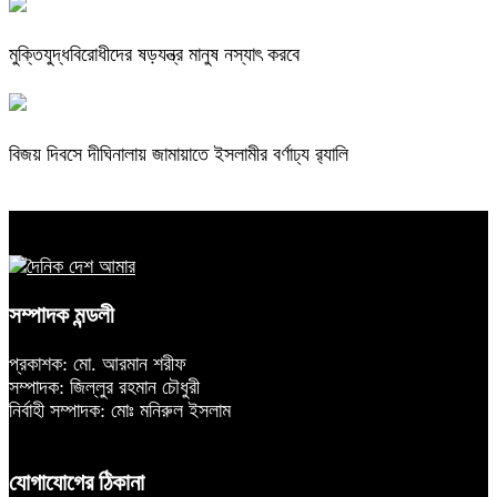
মুক্তিযুদ্ধবিরোধীদের ষড়যন্ত্র মানুষ নস্যাৎ করবে
বিজয় দিবসে দীঘিনালায় জামায়াতে ইসলামীর বর্ণাঢ্য র‍্যালি
সম্পাদক মন্ডলী
প্রকাশক: মো. আরমান শরীফ
সম্পাদক: জিল্লুর রহমান চৌধুরী
নির্বাহী সম্পাদক: মোঃ মনিরুল ইসলাম
যোগাযোগের ঠিকানা