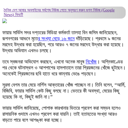
দৈনিক দেশ আমার অনলাইনের সর্বশেষ নিউজ পেতে অনুসরণ করুন
গুগল নিউজ (Google
News)
ফিডটি
ফায়ার সার্ভিস সদর দপ্তরের মিডিয়া কর্মকর্তা তালহা বিন জসিম জানিয়েছেন,
রূপনগরের আগুনে মৃতে
র সংখ্যা বেড়ে ১৬ জনে
দাঁড়িয়েছে। প্রথমে ৯ জনের
মরদেহ উদ্ধার করা হয়েছিল, পরে আরও ৭ জনের মরদেহ উদ্ধার করা হয়েছে।
উদ্ধার অভিযান এখনও চলছে।
তবে স্বজনরা অভিযোগ করছেন, এখনো অনেক মানুষ
নিখোঁজ
। অগ্নিকাণ্ডের
পর থেকে ঘটনাস্থল ও আশপাশের হাসপাতালে তারা প্রিয়জনের খোঁজে ছুটছেন।
অনেকেই প্রিয়জনের ছবি হাতে ধরে কান্নায় ভেঙে পড়ছেন।
সুরমা বেগম তার মেয়ে নার্গিস আক্তারের খোঁজ পাচ্ছেন না। তিনি বলেন, “আর্মি,
বিজিবি, ফায়ার সার্ভিস কেউ কিছু বলছে না। ভেতরে কী অবস্থা, মেয়ের কিছু
হয়েছে কি না, কিছুই জানি না।”
ফায়ার সার্ভিস জানিয়েছে, পোশাক কারখানার ভিতরে প্রবেশ করা সম্ভব হলেও
রাসায়নিক গুদামে এখনও প্রবেশ করা যায়নি। তাই হতাহতের সংখ্যা আরও
বাড়তে পারে বলে আশঙ্কা করা হচ্ছে।