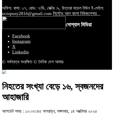
অফিস: বাসা: ২৭, রোড: ৭/ডি, সেক্টর :৯, উত্তরা মডেল টাউন ই-মেইল:
octopusy2816@gmail.com
লিস্টেড আল বাংলা নিউজপেপার
সোশ্যাল মিডিয়া
Facebook
Instagram
X
Linkedin
© সর্বস্বত্ব সংরক্ষিত © দৈনিক দেশ আমার
নিহতের সংখ্যা বেড়ে ১৬, স্বজনদের
আহাজারি
আপডেট সময় : ১০:০৩:৪৫ অপরাহ্ন, মঙ্গলবার, ১৪ অক্টোবর ২০২৫