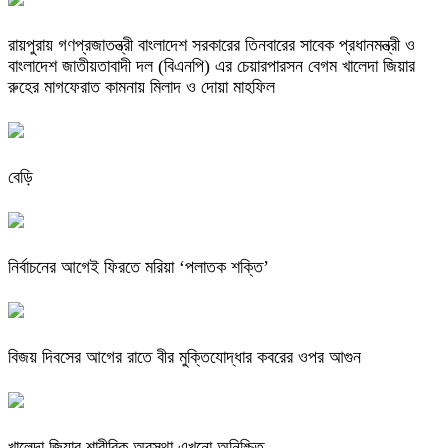
রায়পুরায় গণপ্রজাতন্ত্রী বাংলাদেশ সরকারের তিনবারের সাবেক প্রধানমন্ত্রী ও
বাংলাদেশ জাতীয়তাবাদী দল (বিএনপি) এর চেয়ারপারসন বেগম খালেদা জিয়ার
রুহের মাগফেরাত কামনায় মিলাদ ও দোয়া মাহফিল
বেড়ি
নির্বাচনের আগেই ফিরতে মরিয়া ‘পলাতক শক্তি’
বিজয় দিবসের আগের রাতে বীর মুক্তিযোদ্ধার কবরের ওপর আগুন
খালেদা জিয়ার শারীরিক অবস্থা এখনো অনিশ্চিত