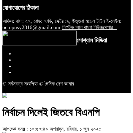
যোগাযোগের ঠিকানা
অফিস: বাসা: ২৭, রোড: ৭/ডি, সেক্টর :৯, উত্তরা মডেল টাউন ই-মেইল:
octopusy2816@gmail.com
লিস্টেড আল বাংলা নিউজপেপার
সোশ্যাল মিডিয়া
© সর্বস্বত্ব সংরক্ষিত © দৈনিক দেশ আমার
নির্বাচন দিলেই জিতবে বিএনপি
আপডেট সময় : ১০:৫৭:৪৯ অপরাহ্ন, রবিবার, ১ জুন ২০২৫