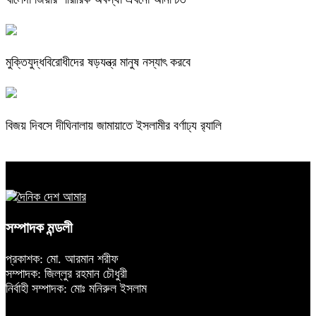
মুক্তিযুদ্ধবিরোধীদের ষড়যন্ত্র মানুষ নস্যাৎ করবে
বিজয় দিবসে দীঘিনালায় জামায়াতে ইসলামীর বর্ণাঢ্য র‍্যালি
সম্পাদক মন্ডলী
প্রকাশক: মো. আরমান শরীফ
সম্পাদক: জিল্লুর রহমান চৌধুরী
নির্বাহী সম্পাদক: মোঃ মনিরুল ইসলাম