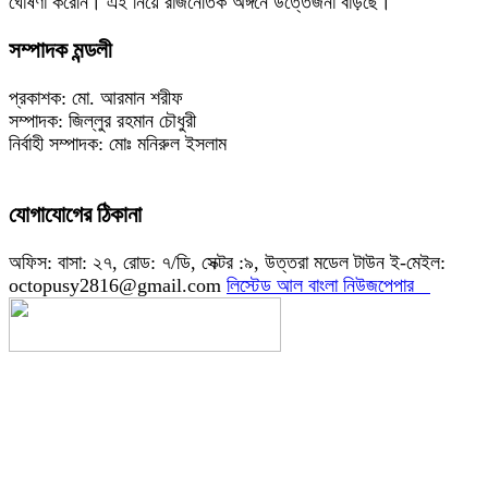
ঘোষণা করেনি। এই নিয়ে রাজনৈতিক অঙ্গনে উত্তেজনা বাড়ছে।
সম্পাদক মন্ডলী
প্রকাশক: মো. আরমান শরীফ
সম্পাদক: জিল্লুর রহমান চৌধুরী
নির্বাহী সম্পাদক: মোঃ মনিরুল ইসলাম
যোগাযোগের ঠিকানা
অফিস: বাসা: ২৭, রোড: ৭/ডি, সেক্টর :৯, উত্তরা মডেল টাউন ই-মেইল:
octopusy2816@gmail.com
লিস্টেড আল বাংলা নিউজপেপার