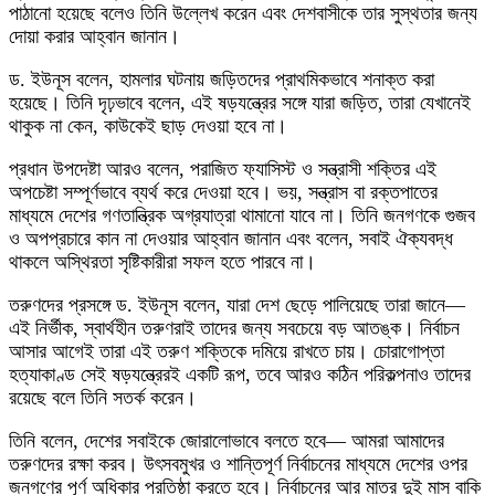
পাঠানো হয়েছে বলেও তিনি উল্লেখ করেন এবং দেশবাসীকে তার সুস্থতার জন্য
দোয়া করার আহ্বান জানান।
ড. ইউনূস বলেন, হামলার ঘটনায় জড়িতদের প্রাথমিকভাবে শনাক্ত করা
হয়েছে। তিনি দৃঢ়ভাবে বলেন, এই ষড়যন্ত্রের সঙ্গে যারা জড়িত, তারা যেখানেই
থাকুক না কেন, কাউকেই ছাড় দেওয়া হবে না।
প্রধান উপদেষ্টা আরও বলেন, পরাজিত ফ্যাসিস্ট ও সন্ত্রাসী শক্তির এই
অপচেষ্টা সম্পূর্ণভাবে ব্যর্থ করে দেওয়া হবে। ভয়, সন্ত্রাস বা রক্তপাতের
মাধ্যমে দেশের গণতান্ত্রিক অগ্রযাত্রা থামানো যাবে না। তিনি জনগণকে গুজব
ও অপপ্রচারে কান না দেওয়ার আহ্বান জানান এবং বলেন, সবাই ঐক্যবদ্ধ
থাকলে অস্থিরতা সৃষ্টিকারীরা সফল হতে পারবে না।
তরুণদের প্রসঙ্গে ড. ইউনূস বলেন, যারা দেশ ছেড়ে পালিয়েছে তারা জানে—
এই নির্ভীক, স্বার্থহীন তরুণরাই তাদের জন্য সবচেয়ে বড় আতঙ্ক। নির্বাচন
আসার আগেই তারা এই তরুণ শক্তিকে দমিয়ে রাখতে চায়। চোরাগোপ্তা
হত্যাকাণ্ড সেই ষড়যন্ত্রেরই একটি রূপ, তবে আরও কঠিন পরিকল্পনাও তাদের
রয়েছে বলে তিনি সতর্ক করেন।
তিনি বলেন, দেশের সবাইকে জোরালোভাবে বলতে হবে— আমরা আমাদের
তরুণদের রক্ষা করব। উৎসবমুখর ও শান্তিপূর্ণ নির্বাচনের মাধ্যমে দেশের ওপর
জনগণের পূর্ণ অধিকার প্রতিষ্ঠা করতে হবে। নির্বাচনের আর মাত্র দুই মাস বাকি