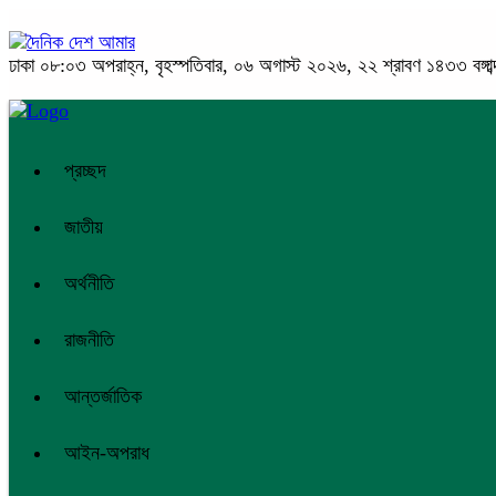
ঢাকা
০৮:০৩ অপরাহ্ন, বৃহস্পতিবার, ০৬ অগাস্ট ২০২৬, ২২ শ্রাবণ ১৪৩৩ বঙ্গাব্
প্রচ্ছদ
জাতীয়
অর্থনীতি
রাজনীতি
আন্তর্জাতিক
আইন-অপরাধ