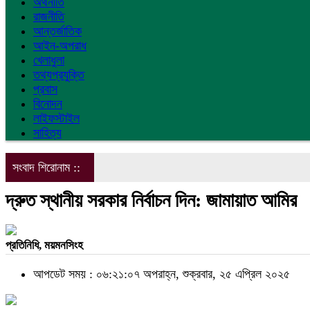
অর্থনীতি
রাজনীতি
আন্তর্জাতিক
আইন-অপরাধ
খেলাধুলা
তথ্যপ্রযুক্তি
প্রবাস
বিনোদন
লাইফস্টাইল
সাহিত্য
সংবাদ শিরোনাম ::
দ্রুত স্থানীয় সরকার নির্বাচন দিন: জামায়াত আমির
প্রতিনিধি, ময়মনসিংহ
আপডেট সময় : ০৬:২১:০৭ অপরাহ্ন, শুক্রবার, ২৫ এপ্রিল ২০২৫