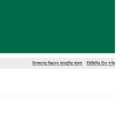
ডিপজলের বিরুদ্ধে মানহানির মামলা
ইউজিসির তিন পূর্ণকালীন সদস