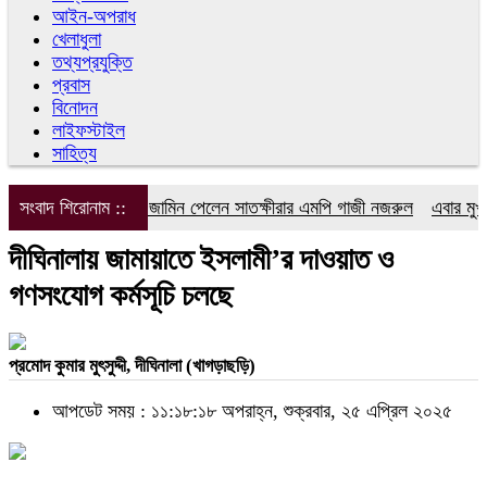
আইন-অপরাধ
খেলাধুলা
তথ্যপ্রযুক্তি
প্রবাস
বিনোদন
লাইফস্টাইল
সাহিত্য
সংবাদ শিরোনাম ::
আগাম জামিন পেলেন সাতক্ষীরার এমপি গাজী নজরুল
এবার মুখ খুলল
দীঘিনালায় জামায়াতে ইসলামী’র দাওয়াত ও
গণসংযোগ কর্মসূচি চলছে
প্রমোদ কুমার মুৎসুদ্দী, দীঘিনালা (খাগড়াছড়ি)
আপডেট সময় : ১১:১৮:১৮ অপরাহ্ন, শুক্রবার, ২৫ এপ্রিল ২০২৫