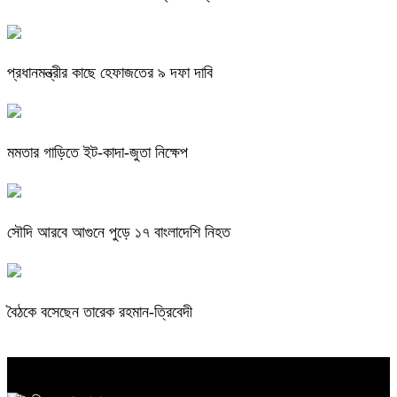
প্রধানমন্ত্রীর কাছে হেফাজতের ৯ দফা দাবি
মমতার গাড়িতে ইট-কাদা-জুতা নিক্ষেপ
সৌদি আরবে আগুনে পুড়ে ১৭ বাংলাদেশি নিহত
বৈঠকে বসেছেন তারেক রহমান-ত্রিবেদী