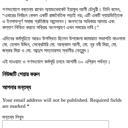
গণসংযোগে বক্তব্য রাখেন অ্যাডভোকেট ইয়াকুব আলী চৌধুরী। তিনি বলেন,
“এবারের নির্বাচন কেবল একটি রাজনৈতিক লড়াই নয়; এটি একটি ন্যায়ভিত্তিক
ও ইনসাফপূর্ণ সমাজ প্রতিষ্ঠার আন্দোলন। জনগণের অধিকার আদায় এবং
কল্যাণ নিশ্চিত করতে সক্রিয় অংশগ্রহণ এখন সময়ের দাবি।”
এদিনের কর্মসূচিতে আরও উপস্থিত ছিলেন উপজেলা জামায়াত সভাপতি মাওলানা
মো. হেলাল উদ্দিন, সেক্রেটারি মো. আক্কাস আলী, মো. নূর নবী মিয়া, মো.
জব্বার মিয়া ও মো. আব্দুস সাত্তারসহ স্থানীয় নেতৃবৃন্দ।
এই দাওয়াত ও গণসংযোগ কর্মসূচি চলবে আগামী ৩০ এপ্রিল পর্যন্ত।
নিউজটি শেয়ার করুন
আপনার মন্তব্য
Your email address will not be published.
Required fields
are marked
*
মন্তব্য লিখুন