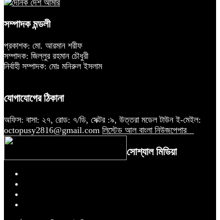
সম্পাদক মন্ডলী
প্রকাশক: মো. আরমান শরীফ
সম্পাদক: জিল্লুর রহমান চৌধুরী
নির্বাহী সম্পাদক: মোঃ মনিরুল ইসলাম
যোগাযোগের ঠিকানা
অফিস: বাসা: ২৭, রোড: ৭/ডি, সেক্টর :৯, উত্তরা মডেল টাউন ই-মেইল:
octopusy2816@gmail.com
লিস্টেড আল বাংলা নিউজপেপার
সোশ্যাল মিডিয়া