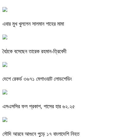
এবার মুখ খুললেন সালমান শাহের মামা
বৈঠকে বসেছেন তারেক রহমান-ত্রিবেদী
দেশে রেকর্ড ৩৬৭১ মেগাওয়াট লোডশেডিং
এসএসসির ফল প্রকাশ, পাসের হার ৬২.২৫
সৌদি আরবে আগুনে পুড়ে ১৭ বাংলাদেশি নিহত