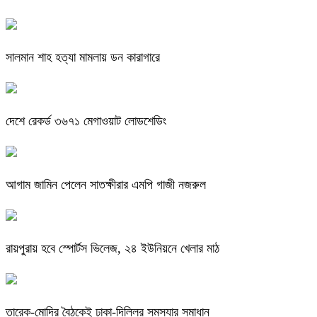
সালমান শাহ হত্যা মামলায় ডন কারাগারে
দেশে রেকর্ড ৩৬৭১ মেগাওয়াট লোডশেডিং
আগাম জামিন পেলেন সাতক্ষীরার এমপি গাজী নজরুল
রায়পুরায় হবে স্পোর্টস ভিলেজ, ২৪ ইউনিয়নে খেলার মাঠ
তারেক-মোদির বৈঠকেই ঢাকা-দিল্লির সমস্যার সমাধান