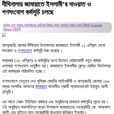
দীঘিনালায় জামায়াতে ইসলামী’র দাওয়াত ও
গণসংযোগ কর্মসূচি চলছে
দৈনিক দেশ আমার অনলাইনের সর্বশেষ নিউজ পেতে অনুসরণ করুন
গুগল নিউজ (Google
News)
ফিডটি
খাগড়াছড়ি জেলার দীঘিনালা উপজেলায় জামায়াতে ইসলামী ১১ এপ্রিল থেকে
দাওয়াত ও
গণসংযোগ
কর্মসূচি শুরু করেছে।
শুক্রবার (২৫ এপ্রিল) এ কর্মসূচির অংশ হিসেবে বোয়ালখালী নতুন বাজার
এলাকায় গণসংযোগ অনুষ্ঠিত হয়। জামায়াতে ইসলামীর কেন্দ্র ঘোষিত নির্দেশনায়
এই কার্যক্রম পরিচালিত হচ্ছে।
গণসংযোগে নেতৃত্ব দেন সুপ্রিম কোর্টের আইনজীবী ও খাগড়াছড়ি জেলার ২৯৮
নম্বর সংসদীয় আসনের
জামায়াত
মনোনীত প্রার্থী অ্যাডভোকেট ইয়াকুব আলী
চৌধুরী।
এর আগে মেরুং ইউনিয়ন বাজারে এক অনুষ্ঠানের মাধ্যমে কর্মসূচির সূচনা হয়।
ওই অনুষ্ঠানে সভাপতিত্ব করেন উপজেলা জামায়াতের সেক্রেটারি মো. আক্কাস
আলী এবং বাইতুল মাল সেক্রেটারি মাওলানা জহিরুল ইসলাম।