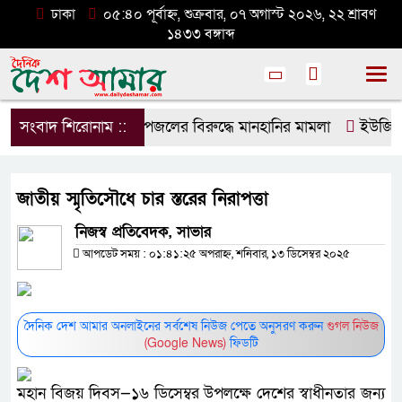
ঢাকা
০৫:৪০ পূর্বাহ্ন, শুক্রবার, ০৭ অগাস্ট ২০২৬, ২২ শ্রাবণ
১৪৩৩ বঙ্গাব্দ
সংবাদ শিরোনাম ::
ডিপজলের বিরুদ্ধে মানহানির মামলা
ইউজিসির ত
জাতীয় স্মৃতিসৌধে চার স্তরের নিরাপত্তা
নিজস্ব প্রতিবেদক, সাভার
আপডেট সময় : ০১:৪১:২৫ অপরাহ্ন, শনিবার, ১৩ ডিসেম্বর ২০২৫
দৈনিক দেশ আমার অনলাইনের সর্বশেষ নিউজ পেতে অনুসরণ করুন
গুগল নিউজ
(Google News)
ফিডটি
মহান বিজয় দিবস—১৬ ডিসেম্বর উপলক্ষে দেশের স্বাধীনতার জন্য