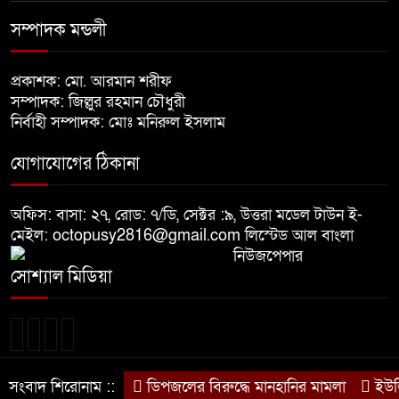
নির্বাচনের আগেই ফিরতে মরিয়া
‘পলাতক শক্তি’
সম্পাদক মন্ডলী
প্রকাশক: মো. আরমান শরীফ
বিজয় দিবসের আগের রাতে বীর
সম্পাদক: জিল্লুর রহমান চৌধুরী
মুক্তিযোদ্ধার কবরের ওপর আগুন
নির্বাহী সম্পাদক: মোঃ মনিরুল ইসলাম
খালেদা জিয়ার শারীরিক অবস্থা এখনো
যোগাযোগের ঠিকানা
অনিশ্চিত
অফিস: বাসা: ২৭, রোড: ৭/ডি, সেক্টর :৯, উত্তরা মডেল টাউন ই-
মেইল: octopusy2816@gmail.com
লিস্টেড আল বাংলা
মুক্তিযুদ্ধবিরোধীদের ষড়যন্ত্র মানুষ
নিউজপেপার
নস্যাৎ করবে
সোশ্যাল মিডিয়া
বিজয় দিবসে দীঘিনালায় জামায়াতে
ইসলামীর বর্ণাঢ্য র‍্যালি
সংবাদ শিরোনাম ::
ডিপজলের বিরুদ্ধে মানহানির মামলা
ইউজিসি
© সর্বস্বত্ব সংরক্ষিত © দৈনিক দেশ আমার