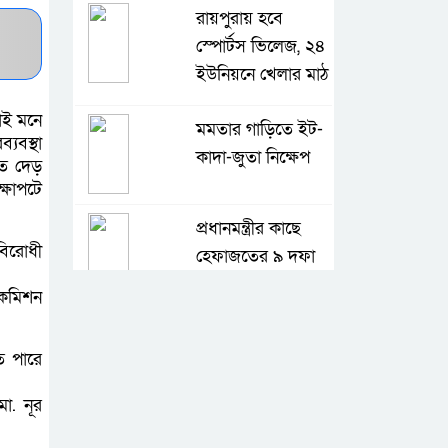
রায়পুরায় হবে
স্পোর্টস ভিলেজ, ২৪
ইউনিয়নে খেলার মাঠ
াই মনে
মমতার গাড়িতে ইট-
্যবস্থা
কাদা-জুতা নিক্ষেপ
গত দেড়
্ষাপটে
প্রধানমন্ত্রীর কাছে
িরোধী
হেফাজতের ৯ দফা
দাবি
 কমিশন
সালমান শাহ হত্যা
ে পারে
মামলায় ডন
কারাগারে
ো. নূর