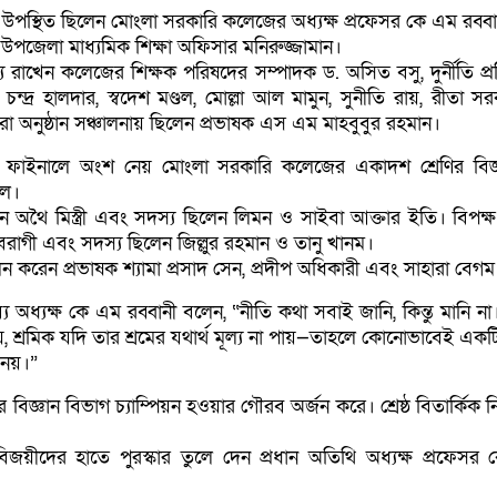
ে উপস্থিত ছিলেন মোংলা সরকারি কলেজের অধ্যক্ষ প্রফেসর কে এম রব্বা
উপজেলা মাধ্যমিক শিক্ষা অফিসার মনিরুজ্জামান।
্য রাখেন কলেজের শিক্ষক পরিষদের সম্পাদক ড. অসিত বসু, দুর্নীতি প্
ন্দ্র হালদার, স্বদেশ মণ্ডল, মোল্লা আল মামুন, সুনীতি রায়, রীতা স
ো অনুষ্ঠান সঞ্চালনায় ছিলেন প্রভাষক এস এম মাহবুবুর রহমান।
ার ফাইনালে অংশ নেয় মোংলা সরকারি কলেজের একাদশ শ্রেণির বিজ
দল।
েন অথৈ মিস্ত্রী এবং সদস্য ছিলেন লিমন ও সাইবা আক্তার ইতি। বিপক্
 বৈরাগী এবং সদস্য ছিলেন জিল্লুর রহমান ও তানু খানম।
লন করেন প্রভাষক শ্যামা প্রসাদ সেন, প্রদীপ অধিকারী এবং সাহারা বেগম
যে অধ্যক্ষ কে এম রব্বানী বলেন, “নীতি কথা সবাই জানি, কিন্তু মানি ন
 পায়, শ্রমিক যদি তার শ্রমের যথার্থ মূল্য না পায়—তাহলে কোনোভাবেই একটি
 নয়।”
র বিজ্ঞান বিভাগ চ্যাম্পিয়ন হওয়ার গৌরব অর্জন করে। শ্রেষ্ঠ বিতার্কিক নি
ে বিজয়ীদের হাতে পুরস্কার তুলে দেন প্রধান অতিথি অধ্যক্ষ প্রফেসর