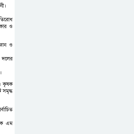
তারেক-মোদির
নী।
বৈঠকেই ঢাকা-দিল্লির
সমস্যার সমাধান
রতিরোধ
রকার ও
দেশের পরবর্তী
রাষ্ট্রপতি হচ্ছেন মির্জা
্ঞান ও
ফখরুল
ষ দলের
ডিপজলের বিরুদ্ধে
।
মানহানির মামলা
া। কৃষক
 সমৃদ্ধ
ইউজিসির তিন
পূর্ণকালীন সদস্যকে
র্বাচিত
অব্যাহতি
 কে এম
চুপ্পুকে নিয়ে কী