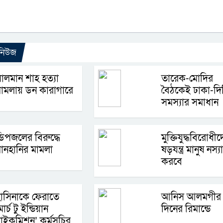
 নিউজ
ালমান শাহ হত্যা
তারেক-মোদির
ামলায় ডন কারাগারে
বৈঠকেই ঢাকা-দিল
সমস্যার সমাধান
িপজলের বিরুদ্ধে
মুক্তিযুদ্ধবিরোধী
ানহানির মামলা
ষড়যন্ত্র মানুষ নস্য
করবে
াসিনাকে ফেরাতে
আনিস আলমগীর
মার্চ টু ইন্ডিয়ান
দিনের রিমান্ডে
াইকমিশন’ কর্মসূচির