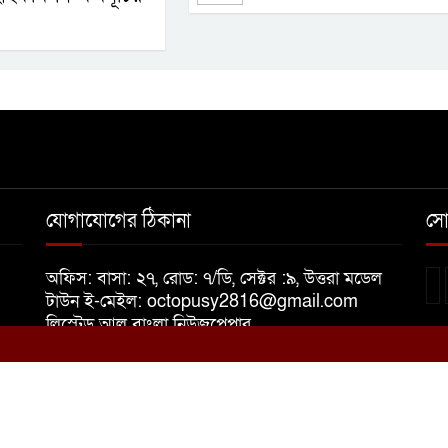
যোগাযোগের ঠিকানা
সো
অফিস: বাসা: ২৭, রোড: ৭/ডি, সেক্টর :৯, উত্তরা মডেল
টাউন ই-মেইল: octopusy2816@gmail.com
লিস্টেড আল বাংলা নিউজপেপার