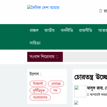
ঢ
প্রচ্ছদ
জাতীয়
অর্থনীতি
রাজনীতি
আন্তর
সাহিত্য
সংবাদ শিরোনাম ::
ট্যাগস :
চোরতন্ত্র উচ্
উচ্ছেদই
চোরতন্ত্র
মাসুদ রানা, 
দুর্নীতিমুক্ত
পথ
আপডেট সময় :
বাংলাদেশের