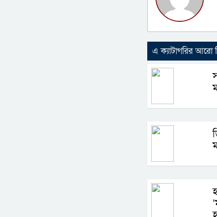
এ ক্যাটাগরির আরো
স
ম
ড
ম
হ
‘
হ