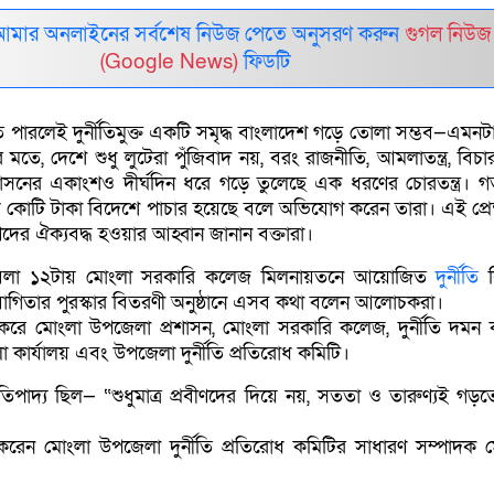
আমার অনলাইনের সর্বশেষ নিউজ পেতে অনুসরণ করুন
গুগল নিউজ
(Google News)
ফিডটি
 পারলেই দুর্নীতিমুক্ত একটি সমৃদ্ধ বাংলাদেশ গড়ে তোলা সম্ভব—এমনট
মতে, দেশে শুধু লুটেরা পুঁজিবাদ নয়, বরং রাজনীতি, আমলাতন্ত্র, বিচারব
াসনের একাংশও দীর্ঘদিন ধরে গড়ে তুলেছে এক ধরণের চোরতন্ত্র। 
কোটি টাকা বিদেশে পাচার হয়েছে বলে অভিযোগ করেন তারা। এই প্রেক
রুণদের ঐক্যবদ্ধ হওয়ার আহ্বান জানান বক্তারা।
বেলা ১২টায় মোংলা সরকারি কলেজ মিলনায়তনে আয়োজিত
দুর্নীতি
ব
িযোগিতার পুরস্কার বিতরণী অনুষ্ঠানে এসব কথা বলেন আলোচকরা।
করে মোংলা উপজেলা প্রশাসন, মোংলা সরকারি কলেজ, দুর্নীতি দমন
া কার্যালয় এবং উপজেলা দুর্নীতি প্রতিরোধ কমিটি।
রতিপাদ্য ছিল— “শুধুমাত্র প্রবীণদের দিয়ে নয়, সততা ও তারুণ্যই গড়ত
ব করেন মোংলা উপজেলা দুর্নীতি প্রতিরোধ কমিটির সাধারণ সম্পাদক ম