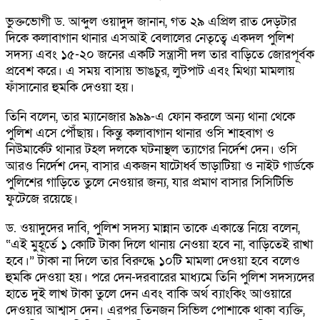
ভুক্তভোগী ড. আব্দুল ওয়াদুদ জানান, গত ২৯ এপ্রিল রাত দেড়টার
দিকে কলাবাগান থানার এসআই বেলালের নেতৃত্বে একদল পুলিশ
সদস্য এবং ১৫-২০ জনের একটি সন্ত্রাসী দল তার বাড়িতে জোরপূর্বক
প্রবেশ করে। এ সময় বাসায় ভাঙচুর, লুটপাট এবং মিথ্যা মামলায়
ফাঁসানোর হুমকি দেওয়া হয়।
তিনি বলেন, তার ম্যানেজার ৯৯৯-এ ফোন করলে অন্য থানা থেকে
পুলিশ এসে পৌঁছায়। কিন্তু কলাবাগান থানার ওসি শাহবাগ ও
নিউমার্কেট থানার টহল দলকে ঘটনাস্থল ত্যাগের নির্দেশ দেন। ওসি
আরও নির্দেশ দেন, বাসার একজন ষাটোর্ধ্ব ভাড়াটিয়া ও নাইট গার্ডকে
পুলিশের গাড়িতে তুলে নেওয়ার জন্য, যার প্রমাণ বাসার সিসিটিভি
ফুটেজে রয়েছে।
ড. ওয়াদুদের দাবি, পুলিশ সদস্য মান্নান তাকে একান্তে নিয়ে বলেন,
“এই মুহূর্তে ১ কোটি টাকা দিলে থানায় নেওয়া হবে না, বাড়িতেই রাখা
হবে।” টাকা না দিলে তার বিরুদ্ধে ১০টি মামলা দেওয়া হবে বলেও
হুমকি দেওয়া হয়। পরে দেন-দরবারের মাধ্যমে তিনি পুলিশ সদস্যদের
হাতে দুই লাখ টাকা তুলে দেন এবং বাকি অর্থ ব্যাংকিং আওয়ারে
দেওয়ার আশ্বাস দেন। এরপর তিনজন সিভিল পোশাকে থাকা ব্যক্তি,