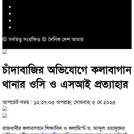
© সর্বস্বত্ব সংরক্ষিত © দৈনিক দেশ আমার
চাঁদাবাজির অভিযোগে কলাবাগান
থানার ওসি ও এসআই প্রত্যাহার
আপডেট সময় : ১২:২৭:০৫ অপরাহ্ন, সোমবার, ৫ মে ২০২৫
রাজধানীর কলাবাগানে শিক্ষাবিদ ও কলামিস্ট ড. আব্দুল ওয়াদুদের