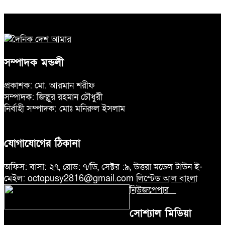
সম্পাদক মন্ডলী
প্রকাশক: মো. আরমান শরীফ
সম্পাদক: জিল্লুর রহমান চৌধুরী
নির্বাহী সম্পাদক: মোঃ মনিরুল ইসলাম
যোগাযোগের ঠিকানা
অফিস: বাসা: ২৭, রোড: ৭/ডি, সেক্টর :৯, উত্তরা মডেল টাউন ই-
মেইল: octopusy2816@gmail.com
লিস্টেড আল বাংলা
নিউজপেপার
সোশ্যাল মিডিয়া