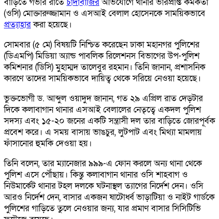
বাড়িতে গভীর রাতে
চাঁদাবাজির
অভিযোগে থানার ভারপ্রাপ্ত কর্মকর্তা
(ওসি) মোক্তারুজ্জামান ও এসআই বেলাল হোসেনকে সাময়িকভাবে
প্রত্যাহার
করা হয়েছে।
সোমবার (৫ মে) বিষয়টি নিশ্চিত করেছেন ঢাকা মহানগর পুলিশের
(ডিএমপি) মিডিয়া অ্যান্ড পাবলিক রিলেশনস বিভাগের উপ-পুলিশ
কমিশনার (ডিসি) মুহাম্মদ তালেবুর রহমান। তিনি জানান, প্রশাসনিক
কারণে তাদের সাময়িকভাবে দায়িত্ব থেকে সরিয়ে নেওয়া হয়েছে।
ভুক্তভোগী ড. আব্দুল ওয়াদুদ জানান, গত ২৯ এপ্রিল রাত দেড়টার
দিকে কলাবাগান থানার এসআই বেলালের নেতৃত্বে একদল পুলিশ
সদস্য এবং ১৫-২০ জনের একটি সন্ত্রাসী দল তার বাড়িতে জোরপূর্বক
প্রবেশ করে। এ সময় বাসায় ভাঙচুর, লুটপাট এবং মিথ্যা মামলায়
ফাঁসানোর হুমকি দেওয়া হয়।
তিনি বলেন, তার ম্যানেজার ৯৯৯-এ ফোন করলে অন্য থানা থেকে
পুলিশ এসে পৌঁছায়। কিন্তু কলাবাগান থানার ওসি শাহবাগ ও
নিউমার্কেট থানার টহল দলকে ঘটনাস্থল ত্যাগের নির্দেশ দেন। ওসি
আরও নির্দেশ দেন, বাসার একজন ষাটোর্ধ্ব ভাড়াটিয়া ও নাইট গার্ডকে
পুলিশের গাড়িতে তুলে নেওয়ার জন্য, যার প্রমাণ বাসার সিসিটিভি