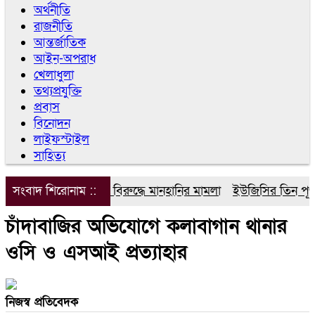
অর্থনীতি
রাজনীতি
আন্তর্জাতিক
আইন-অপরাধ
খেলাধুলা
তথ্যপ্রযুক্তি
প্রবাস
বিনোদন
লাইফস্টাইল
সাহিত্য
সংবাদ শিরোনাম ::
ডিপজলের বিরুদ্ধে মানহানির মামলা
ইউজিসির তিন পূর্ণকাল
চাঁদাবাজির অভিযোগে কলাবাগান থানার
ওসি ও এসআই প্রত্যাহার
নিজস্ব প্রতিবেদক