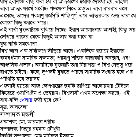
যদি ইরানকে বাধ্য করা হয় বা আক্রমণের হুমকি দেওয়া হয়, তাহলে
তারা আত্মরক্ষার্থে সর্বোচ্চ পদক্ষেপ নিতে প্রস্তুত। তারা বারবার বলে
এসেছে, তাদের পরমাণু কর্মসূচি শান্তিপূর্ণ, তবে আত্মরক্ষার জন্য তারা যে
কোনো কিছু করতে পারে।
এই বার্তা যুক্তরাষ্ট্রকে বুঝিয়ে দিচ্ছে- ইরান আলোচনায় আগ্রহী, কিন্তু ভয়
দেখিয়ে তাদের থেকে কিছুই আদায় করা যাবে না।
যুদ্ধ নাকি সমঝোতা
বিশ্ব আজ এক সন্ধিক্ষণে দাঁড়িয়ে আছে। একদিকে রয়েছে ইরানের
ক্রমবর্ধমান সামরিক সক্ষমতা, পরমাণু শক্তির কাছাকাছি অবস্থান, এবং
আঞ্চলিক প্রভাব। অন্যদিকে যুক্তরাষ্ট্র তার নিরাপত্তা ও বিশ্ব নেতৃত্ব ধরে
রাখতে চাইছে। ফলে, দুপক্ষই বুঝতে পারছে সামরিক সংঘাত হলে এর
পরিণতি হবে ভয়াবহ।
এজন্যই হয়তো আজ ক্ষেপণাস্ত্রের হুমকি ছাপিয়ে আলোচনার টেবিলে
ফিরেছে ওয়াশিংটন ও তেহরান। বিশ্ববাসী এখন অপেক্ষা করছে- এই
বাঘ-বন্দি
খেলায়
জয়ী হবে কে?
সূত্র: কালবেলা
সম্পাদক মন্ডলী
প্রকাশক: মো. আরমান শরীফ
সম্পাদক: জিল্লুর রহমান চৌধুরী
নির্বাহী সম্পাদক: মোঃ মনিরুল ইসলাম