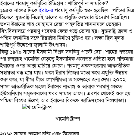
ইরানের পরমাণু কর্মসূচির ইতিহাস : শান্তিপূর্ণ না সামরিক?
১৯৫০ সালের দিকে
ইরানের
পরমাণু কর্মসূচি শুরু হয়েছিল। পশ্চিমা মিত্র
হিসেবে যুক্তরাষ্ট্র নিজেই তাদের এ প্রযুক্তি দেওয়ার উদ্যোগ নিয়েছিল।
তখন ইরানের শাহ মোহাম্মদ রেজা পাহলভির শাসনামলে তেহরান
বিশ্ববিদ্যালয়ে পরমাণু গবেষণা কেন্দ্র গড়ে তোলা হয়। যুক্তরাষ্ট্র, ফ্রান্স ও
পশ্চিম জার্মানির সঙ্গে রিয়্যাক্টর নির্মাণে চুক্তিও হয়। লক্ষ্য ছিল মূলত
শান্তিপূর্ণ উদ্দেশ্যে জ্বালানি উৎপাদন।
কিন্তু ১৯৭৯ সালের ইসলামী বিপ্লব সবকিছু পাল্টে দেয়। শাহের পতনের
পর রুহুল্লাহ খামেনির নেতৃত্বে ইসলামিক প্রজাতন্ত্র প্রতিষ্ঠা হলে পশ্চিমারা
ইরানের ওপর আস্থা হারিয়ে ফেলে। পরমাণু প্রকল্পগুলোর আন্তর্জাতিক
সহায়তা বন্ধ হয়ে যায়। ফলে ইরান নিজের মতো করে প্রযুক্তি উন্নয়ন
শুরু করে, যা ধীরে ধীরে গোপনীয়তা ও সন্দেহের জন্ম দেয়। ২০০২
সালে আন্তর্জাতিক মহলে ইরানের নাতাঞ্জ ও আরাক পরমাণু কেন্দ্রে
ইউরেনিয়াম সমৃদ্ধকরণের খবর সামনে আসে। এরপর থেকেই শুরু হয়
পশ্চিমা বিশ্বের উদ্বেগ, আর ইরানের বিরুদ্ধে জাতিসংঘের নিষেধাজ্ঞা।
খামেনি-ট্রাম্প
২০১৫ সালের পরমাণু চুক্তি এবং উত্তেজনা