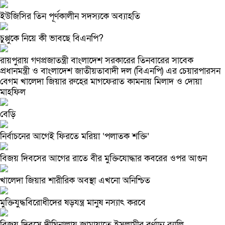
ইউজিসির তিন পূর্ণকালীন সদস্যকে অব্যাহতি
চুপ্পুকে নিয়ে কী ভাবছে বিএনপি?
রায়পুরায় গণপ্রজাতন্ত্রী বাংলাদেশ সরকারের তিনবারের সাবেক
প্রধানমন্ত্রী ও বাংলাদেশ জাতীয়তাবাদী দল (বিএনপি) এর চেয়ারপারসন
বেগম খালেদা জিয়ার রুহের মাগফেরাত কামনায় মিলাদ ও দোয়া
মাহফিল
বেড়ি
নির্বাচনের আগেই ফিরতে মরিয়া ‘পলাতক শক্তি’
বিজয় দিবসের আগের রাতে বীর মুক্তিযোদ্ধার কবরের ওপর আগুন
খালেদা জিয়ার শারীরিক অবস্থা এখনো অনিশ্চিত
মুক্তিযুদ্ধবিরোধীদের ষড়যন্ত্র মানুষ নস্যাৎ করবে
বিজয় দিবসে দীঘিনালায় জামায়াতে ইসলামীর বর্ণাঢ্য র‍্যালি