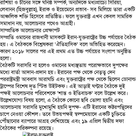
রাশিয়া ও চীনের সঙ্গে ঘনিষ্ঠ সম্পর্ক, অন্যদিকে মধ্যপ্রাচ্যে সিরিয়া,
লেবানন (হিজবুল্লাহ), ইরাক ও ইয়েমেনে প্রভাব- সব মিলিয়ে তারা একটি
আঞ্চলিক শক্তি হিসেবে প্রতিষ্ঠিত। ফলে যুক্তরাষ্ট্র এখন কেবল সামরিক
সমাধান নয়, আলোচনার পথেও আগ্রহী।
সাম্প্রতিক আলোচনার প্রেক্ষাপট
সম্প্রতি ওমানের রাজধানী মাসকটে ইরান-যুক্তরাষ্ট্রের উচ্চ পর্যায়ের বৈঠক
হয়। এ বৈঠককে বিশ্লেষকরা ‘ঐতিহাসিক’ বলে অভিহিত করেছেন।
কারণ ২০১৮ সালের পর এই প্রথম এত উচ্চ পর্যায়ের সংলাপ অনুষ্ঠিত
হলো।
বৈঠকটি সরাসরি না হলেও ওমানের মধ্যস্থতায় পরোক্ষভাবে দুপক্ষের
মধ্যে বার্তা আদান-প্রদান হয়। ইরানের পক্ষ থেকে নেতৃত্ব দেন
পররাষ্ট্রমন্ত্রী আব্বাস আরাঘচি এবং যুক্তরাষ্ট্রের পক্ষ থেকে ছিলেন ডোনাল্ড
ট্রাম্পের বিশেষ দূত স্টিভ উইটকফ। এই আড়াই ঘণ্টার বৈঠকে দুই
পক্ষই আলোচনার পরিবেশকে ‘শান্ত ও ইতিবাচক’ বলে উল্লেখ করে।
উল্লেখযোগ্য বিষয় হলো, এ বৈঠকে কোনো ছবি তোলা হয়নি এবং
আলোচনায় সরাসরি মুখোমুখি হয়নি দুপক্ষ- এটি ইরানের কট্টরপন্থিদের
চাপে নেওয়া কৌশল। তবে উভয়পক্ষই স্বল্পমেয়াদে একটি চুক্তিতে
পৌঁছানোর ব্যাপারে আগ্রহ দেখিয়েছে এবং ১৯ এপ্রিল দ্বিতীয় দফা
বৈঠকের পরিকল্পনা রয়েছে।