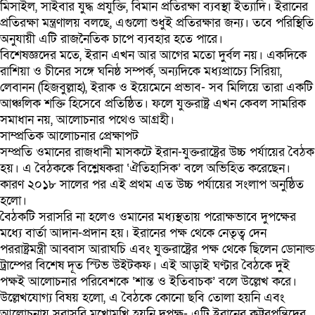
মিসাইল, সাইবার যুদ্ধ প্রযুক্তি, বিমান প্রতিরক্ষা ব্যবস্থা ইত্যাদি। ইরানের
প্রতিরক্ষা মন্ত্রণালয় বলছে, এগুলো শুধুই প্রতিরক্ষার জন্য। তবে পরিস্থিতি
অনুযায়ী এটি রাজনৈতিক চাপে ব্যবহার হতে পারে।
বিশেষজ্ঞদের মতে, ইরান এখন আর আগের মতো দুর্বল নয়। একদিকে
রাশিয়া ও চীনের সঙ্গে ঘনিষ্ঠ সম্পর্ক, অন্যদিকে মধ্যপ্রাচ্যে সিরিয়া,
লেবানন (হিজবুল্লাহ), ইরাক ও ইয়েমেনে প্রভাব- সব মিলিয়ে তারা একটি
আঞ্চলিক শক্তি হিসেবে প্রতিষ্ঠিত। ফলে যুক্তরাষ্ট্র এখন কেবল সামরিক
সমাধান নয়, আলোচনার পথেও আগ্রহী।
সাম্প্রতিক আলোচনার প্রেক্ষাপট
সম্প্রতি ওমানের রাজধানী মাসকটে ইরান-যুক্তরাষ্ট্রের উচ্চ পর্যায়ের বৈঠক
হয়। এ বৈঠককে বিশ্লেষকরা ‘ঐতিহাসিক’ বলে অভিহিত করেছেন।
কারণ ২০১৮ সালের পর এই প্রথম এত উচ্চ পর্যায়ের সংলাপ অনুষ্ঠিত
হলো।
বৈঠকটি সরাসরি না হলেও ওমানের মধ্যস্থতায় পরোক্ষভাবে দুপক্ষের
মধ্যে বার্তা আদান-প্রদান হয়। ইরানের পক্ষ থেকে নেতৃত্ব দেন
পররাষ্ট্রমন্ত্রী আব্বাস আরাঘচি এবং যুক্তরাষ্ট্রের পক্ষ থেকে ছিলেন ডোনাল্ড
ট্রাম্পের বিশেষ দূত স্টিভ উইটকফ। এই আড়াই ঘণ্টার বৈঠকে দুই
পক্ষই আলোচনার পরিবেশকে ‘শান্ত ও ইতিবাচক’ বলে উল্লেখ করে।
উল্লেখযোগ্য বিষয় হলো, এ বৈঠকে কোনো ছবি তোলা হয়নি এবং
আলোচনায় সরাসরি মুখোমুখি হয়নি দুপক্ষ- এটি ইরানের কট্টরপন্থিদের