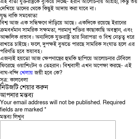
এই বার্তা যুক্তরাষ্ট্রকে বুঝিয়ে দিচ্ছে- ইরান আলোচনায় আগ্রহী, কিন্তু ভয়
দেখিয়ে তাদের থেকে কিছুই আদায় করা যাবে না।
যুদ্ধ নাকি সমঝোতা
বিশ্ব আজ এক সন্ধিক্ষণে দাঁড়িয়ে আছে। একদিকে রয়েছে ইরানের
ক্রমবর্ধমান সামরিক সক্ষমতা, পরমাণু শক্তির কাছাকাছি অবস্থান, এবং
আঞ্চলিক প্রভাব। অন্যদিকে যুক্তরাষ্ট্র তার নিরাপত্তা ও বিশ্ব নেতৃত্ব ধরে
রাখতে চাইছে। ফলে, দুপক্ষই বুঝতে পারছে সামরিক সংঘাত হলে এর
পরিণতি হবে ভয়াবহ।
এজন্যই হয়তো আজ ক্ষেপণাস্ত্রের হুমকি ছাপিয়ে আলোচনার টেবিলে
ফিরেছে ওয়াশিংটন ও তেহরান। বিশ্ববাসী এখন অপেক্ষা করছে- এই
বাঘ-বন্দি
খেলায়
জয়ী হবে কে?
সূত্র: কালবেলা
নিউজটি শেয়ার করুন
আপনার মন্তব্য
Your email address will not be published.
Required
fields are marked
*
মন্তব্য লিখুন