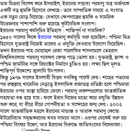
তার মিত্ররা বিশেষ করে ইসরাইল, ইরানের সম্ভাব্য পরমাণু অস্ত্র অর্জনকে
একটি বড় হুমকি হিসেবে দেখছে। তবে সাম্প্রতিক সময়ে এ সংঘাত
এক নতুন মোড় নিয়েছে- যেখানে ক্ষেপণাস্ত্রের হুমকি ও সামরিক
উত্তেজনার পাশাপাশি শুরু হয়েছে কূটনৈতিক সংলাপ।
ইরানের পরমাণু কর্মসূচির ইতিহাস : শান্তিপূর্ণ না সামরিক?
১৯৫০ সালের দিকে
ইরানের
পরমাণু কর্মসূচি শুরু হয়েছিল। পশ্চিমা মিত্র
হিসেবে যুক্তরাষ্ট্র নিজেই তাদের এ প্রযুক্তি দেওয়ার উদ্যোগ নিয়েছিল।
তখন ইরানের শাহ মোহাম্মদ রেজা পাহলভির শাসনামলে তেহরান
বিশ্ববিদ্যালয়ে পরমাণু গবেষণা কেন্দ্র গড়ে তোলা হয়। যুক্তরাষ্ট্র, ফ্রান্স ও
পশ্চিম জার্মানির সঙ্গে রিয়্যাক্টর নির্মাণে চুক্তিও হয়। লক্ষ্য ছিল মূলত
শান্তিপূর্ণ উদ্দেশ্যে জ্বালানি উৎপাদন।
কিন্তু ১৯৭৯ সালের ইসলামী বিপ্লব সবকিছু পাল্টে দেয়। শাহের পতনের
পর রুহুল্লাহ খামেনির নেতৃত্বে ইসলামিক প্রজাতন্ত্র প্রতিষ্ঠা হলে পশ্চিমারা
ইরানের ওপর আস্থা হারিয়ে ফেলে। পরমাণু প্রকল্পগুলোর আন্তর্জাতিক
সহায়তা বন্ধ হয়ে যায়। ফলে ইরান নিজের মতো করে প্রযুক্তি উন্নয়ন
শুরু করে, যা ধীরে ধীরে গোপনীয়তা ও সন্দেহের জন্ম দেয়। ২০০২
সালে আন্তর্জাতিক মহলে ইরানের নাতাঞ্জ ও আরাক পরমাণু কেন্দ্রে
ইউরেনিয়াম সমৃদ্ধকরণের খবর সামনে আসে। এরপর থেকেই শুরু হয়
পশ্চিমা বিশ্বের উদ্বেগ, আর ইরানের বিরুদ্ধে জাতিসংঘের নিষেধাজ্ঞা।