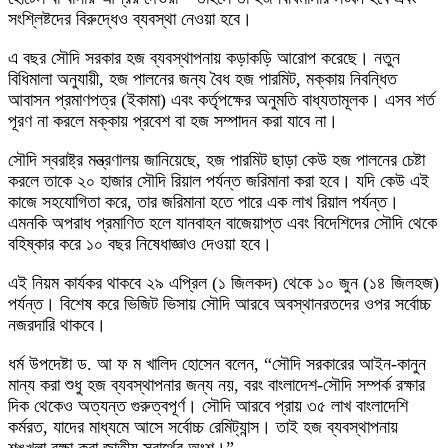
সংশ্লিষ্টদের বিরুদ্ধেও ব্যবস্থা নেওয়া হবে।
এ বছর সৌদি সরকার হজ ব্যবস্থাপনায় কড়াকড়ি আরোপ করেছে। নতুন
বিধিমালা অনুযায়ী, হজ পালনের জন্য বৈধ হজ পারমিট, মক্কায় নিবন্ধিত
আবাসন প্রমাণপত্র (ইকামা) এবং কর্তৃপক্ষের অনুমতি বাধ্যতামূলক। এসব শর্ত
পূরণ না করলে মক্কায় প্রবেশ বা হজ সম্পাদন করা যাবে না।
সৌদি স্বরাষ্ট্র মন্ত্রণালয় জানিয়েছে, হজ পারমিট ছাড়া কেউ হজ পালনের চেষ্টা
করলে তাকে ২০ হাজার সৌদি রিয়াল পর্যন্ত জরিমানা করা হবে। যদি কেউ এই
কাজে সহযোগিতা করে, তার জরিমানা হতে পারে এক লাখ রিয়াল পর্যন্ত।
এমনকি অপরাধ প্রমাণিত হলে যানবাহন বাজেয়াপ্ত এবং বিদেশিদের সৌদি থেকে
বহিষ্কার করে ১০ বছর নিষেধাজ্ঞাও দেওয়া হবে।
এই নিয়ম কার্যকর থাকবে ২৯ এপ্রিল (১ জিলকদ) থেকে ১০ জুন (১৪ জিলহজ)
পর্যন্ত। বিশেষ করে ভিজিট ভিসায় সৌদি আরবে অবস্থানরতদের ওপর সর্বোচ্চ
নজরদারি থাকবে।
ধর্ম উপদেষ্টা ড. আ ফ ম খালিদ হোসেন বলেন, “সৌদি সরকারের আইন-কানুন
মান্য করা শুধু হজ ব্যবস্থাপনার জন্য নয়, বরং বাংলাদেশ-সৌদি সম্পর্ক রক্ষার
দিক থেকেও অত্যন্ত গুরুত্বপূর্ণ। সৌদি আরবে প্রায় ৩৫ লাখ বাংলাদেশি
কর্মরত, যাদের মাধ্যমে আসে সর্বোচ্চ রেমিট্যান্স। তাই হজ ব্যবস্থাপনায়
শৃঙ্খলা রক্ষা করা জাতীয় স্বার্থের অংশ।”