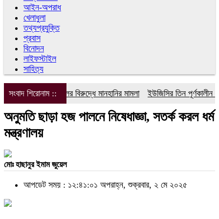
আইন-অপরাধ
খেলাধুলা
তথ্যপ্রযুক্তি
প্রবাস
বিনোদন
লাইফস্টাইল
সাহিত্য
সংবাদ শিরোনাম ::
ডিপজলের বিরুদ্ধে মানহানির মামলা
ইউজিসির তিন পূর্ণকালীন সদস্য
অনুমতি ছাড়া হজ পালনে নিষেধাজ্ঞা, সতর্ক করল ধর্ম
মন্ত্রণালয়
মোঃ হাছানুর ইমাম জুয়েল
আপডেট সময় : ১২:৪১:০১ অপরাহ্ন, শুক্রবার, ২ মে ২০২৫