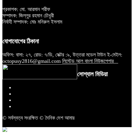
প্রকাশক: মো. আরমান শরীফ
সম্পাদক: জিল্লুর রহমান চৌধুরী
নির্বাহী সম্পাদক: মোঃ মনিরুল ইসলাম
যোগাযোগের ঠিকানা
অফিস: বাসা: ২৭, রোড: ৭/ডি, সেক্টর :৯, উত্তরা মডেল টাউন ই-মেইল:
octopusy2816@gmail.com
লিস্টেড আল বাংলা নিউজপেপার
সোশ্যাল মিডিয়া
© সর্বস্বত্ব সংরক্ষিত © দৈনিক দেশ আমার