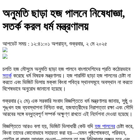
অনুমতি ছাড়া হজ পালনে নিষেধাজ্ঞা,
সতর্ক করল ধর্ম মন্ত্রণালয়
আপডেট সময় : ১২:৪১:০১ অপরাহ্ন, শুক্রবার, ২ মে ২০২৫
চলতি হজ মৌসুমে অনুমতি ছাড়া হজ পালনে বাংলাদেশিদের প্রতি কঠোরভাবে
সতর্ক
করেছে ধর্ম বিষয়ক মন্ত্রণালয়। হজ পারমিট ছাড়া হজ পালনের চেষ্টা না
করতে এবং ভিজিট ভিসায় মক্কা কিংবা পবিত্র স্থানসমূহে অবস্থান না করতে
বিশেষভাবে অনুরোধ জানানো হয়েছে।
শুক্রবার (২ মে) এক সরকারি সংবাদ বিজ্ঞপ্তিতে ধর্ম মন্ত্রণালয় জানায়, সুষ্ঠু ও
শৃঙ্খল হজ ব্যবস্থাপনা নিশ্চিত করা, হজযাত্রীদের নিরাপত্তা রক্ষা এবং সৌদি
আরবের সঙ্গে বন্ধুত্বপূর্ণ সম্পর্ক অক্ষুণ্ণ রাখতে এই নির্দেশনা দেওয়া হয়েছে।
বিজ্ঞপ্তিতে আরও বলা হয়, ভিজিট ভিসাধারী কেউ যদি
হজ পালনের
চেষ্টা করে,
কিংবা তাদের কোনোভাবে সহায়তা করা হয়—যেমন পৃষ্ঠপোষকতা, পরিবহন,
হোটেল বা বাসায় আশ্রয় দেওয়া—তাহলে তা হজ বিধিমালার লঙ্ঘন হবে এবং