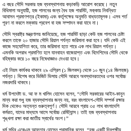
এ বছর সৌদি সরকার হজ ব্যবস্থাপনায় কড়াকড়ি আরোপ করেছে। নতুন
বিধিমালা অনুযায়ী, হজ পালনের জন্য বৈধ হজ পারমিট, মক্কায় নিবন্ধিত
আবাসন প্রমাণপত্র (ইকামা) এবং কর্তৃপক্ষের অনুমতি বাধ্যতামূলক। এসব শর্ত
পূরণ না করলে মক্কায় প্রবেশ বা হজ সম্পাদন করা যাবে না।
সৌদি স্বরাষ্ট্র মন্ত্রণালয় জানিয়েছে, হজ পারমিট ছাড়া কেউ হজ পালনের চেষ্টা
করলে তাকে ২০ হাজার সৌদি রিয়াল পর্যন্ত জরিমানা করা হবে। যদি কেউ এই
কাজে সহযোগিতা করে, তার জরিমানা হতে পারে এক লাখ রিয়াল পর্যন্ত।
এমনকি অপরাধ প্রমাণিত হলে যানবাহন বাজেয়াপ্ত এবং বিদেশিদের সৌদি থেকে
বহিষ্কার করে ১০ বছর নিষেধাজ্ঞাও দেওয়া হবে।
এই নিয়ম কার্যকর থাকবে ২৯ এপ্রিল (১ জিলকদ) থেকে ১০ জুন (১৪ জিলহজ)
পর্যন্ত। বিশেষ করে ভিজিট ভিসায় সৌদি আরবে অবস্থানরতদের ওপর সর্বোচ্চ
নজরদারি থাকবে।
ধর্ম উপদেষ্টা ড. আ ফ ম খালিদ হোসেন বলেন, “সৌদি সরকারের আইন-কানুন
মান্য করা শুধু হজ ব্যবস্থাপনার জন্য নয়, বরং বাংলাদেশ-সৌদি সম্পর্ক রক্ষার
দিক থেকেও অত্যন্ত গুরুত্বপূর্ণ। সৌদি আরবে প্রায় ৩৫ লাখ বাংলাদেশি
কর্মরত, যাদের মাধ্যমে আসে সর্বোচ্চ রেমিট্যান্স। তাই হজ ব্যবস্থাপনায়
শৃঙ্খলা রক্ষা করা জাতীয় স্বার্থের অংশ।”
ধর্ম সচিব একেএম আফতাব হোসেন প্রামানিক বলেন, “হজ একটি দ্বিপক্ষীয়