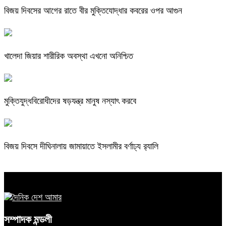
বিজয় দিবসের আগের রাতে বীর মুক্তিযোদ্ধার কবরের ওপর আগুন
খালেদা জিয়ার শারীরিক অবস্থা এখনো অনিশ্চিত
মুক্তিযুদ্ধবিরোধীদের ষড়যন্ত্র মানুষ নস্যাৎ করবে
বিজয় দিবসে দীঘিনালায় জামায়াতে ইসলামীর বর্ণাঢ্য র‍্যালি
সম্পাদক মন্ডলী