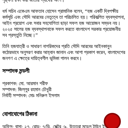
ধর্ম সচিব একেএম আফতাব হোসেন প্রামানিক বলেন, “হজ একটি দ্বিপক্ষীয়
কর্মসূচি এবং সৌদি আরবের নেতৃত্বে তা পরিচালিত হয়। পরিকল্পিত ব্যবস্থাপনা,
আইন প্রয়োগ এবং সবার সহযোগিতা ছাড়া সফল হজ আয়োজন সম্ভব নয়।
২০২৫ সালের হজ ব্যবস্থাপনাকে সফল করতে বাংলাদেশ সরকার প্রয়োজনীয়
সব প্রস্তুতি নিচ্ছে।”
তিনি হজযাত্রী ও সাধারণ নাগরিকদের প্রতি সৌদি আরবের আইনকানুন
কঠোরভাবে অনুসরণ করার আহ্বান জানান এবং আশা প্রকাশ করেন, বাংলাদেশের
জনগণ এ ক্ষেত্রে দায়িত্বশীল ভূমিকা পালন করবে।
সম্পাদক মন্ডলী
প্রকাশক: মো. আরমান শরীফ
সম্পাদক: জিল্লুর রহমান চৌধুরী
নির্বাহী সম্পাদক: মোঃ মনিরুল ইসলাম
যোগাযোগের ঠিকানা
অফিস: বাসা: ২৭, রোড: ৭/ডি, সেক্টর :৯, উত্তরা মডেল টাউন ই-মেইল: