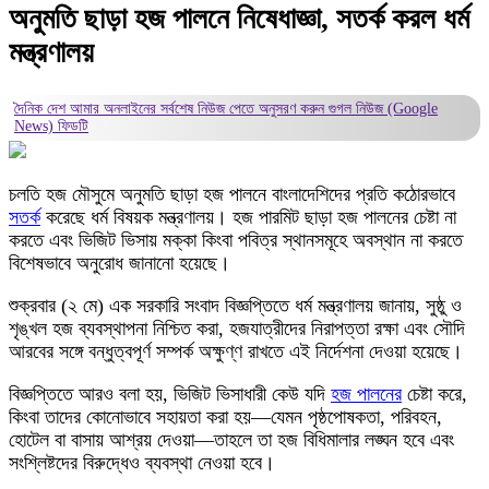
অনুমতি ছাড়া হজ পালনে নিষেধাজ্ঞা, সতর্ক করল ধর্ম
মন্ত্রণালয়
দৈনিক দেশ আমার অনলাইনের সর্বশেষ নিউজ পেতে অনুসরণ করুন
গুগল নিউজ (Google
News)
ফিডটি
চলতি হজ মৌসুমে অনুমতি ছাড়া হজ পালনে বাংলাদেশিদের প্রতি কঠোরভাবে
সতর্ক
করেছে ধর্ম বিষয়ক মন্ত্রণালয়। হজ পারমিট ছাড়া হজ পালনের চেষ্টা না
করতে এবং ভিজিট ভিসায় মক্কা কিংবা পবিত্র স্থানসমূহে অবস্থান না করতে
বিশেষভাবে অনুরোধ জানানো হয়েছে।
শুক্রবার (২ মে) এক সরকারি সংবাদ বিজ্ঞপ্তিতে ধর্ম মন্ত্রণালয় জানায়, সুষ্ঠু ও
শৃঙ্খল হজ ব্যবস্থাপনা নিশ্চিত করা, হজযাত্রীদের নিরাপত্তা রক্ষা এবং সৌদি
আরবের সঙ্গে বন্ধুত্বপূর্ণ সম্পর্ক অক্ষুণ্ণ রাখতে এই নির্দেশনা দেওয়া হয়েছে।
বিজ্ঞপ্তিতে আরও বলা হয়, ভিজিট ভিসাধারী কেউ যদি
হজ পালনের
চেষ্টা করে,
কিংবা তাদের কোনোভাবে সহায়তা করা হয়—যেমন পৃষ্ঠপোষকতা, পরিবহন,
হোটেল বা বাসায় আশ্রয় দেওয়া—তাহলে তা হজ বিধিমালার লঙ্ঘন হবে এবং
সংশ্লিষ্টদের বিরুদ্ধেও ব্যবস্থা নেওয়া হবে।