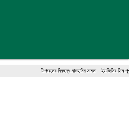
ডিপজলের বিরুদ্ধে মানহানির মামলা
ইউজিসির তিন পূর্ণকালী