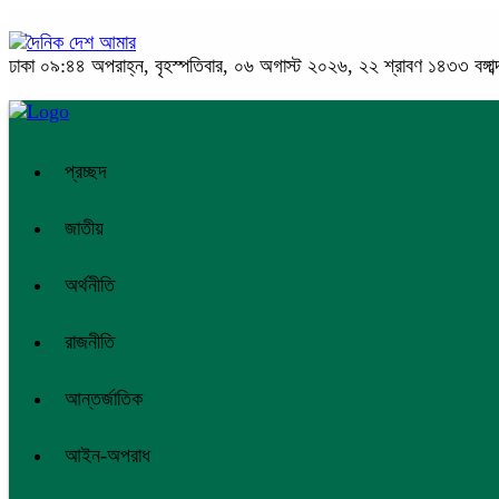
ঢাকা
০৯:৪৪ অপরাহ্ন, বৃহস্পতিবার, ০৬ অগাস্ট ২০২৬, ২২ শ্রাবণ ১৪৩৩ বঙ্গাব্
প্রচ্ছদ
জাতীয়
অর্থনীতি
রাজনীতি
আন্তর্জাতিক
আইন-অপরাধ