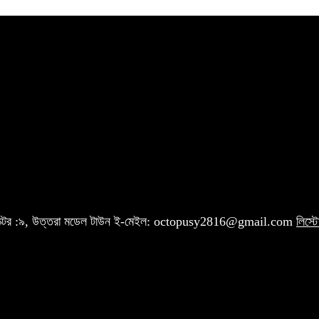
 সেক্টর :৯, উত্তরা মডেল টাউন ই-মেইল: octopusy2816@gmail.com
লিস্