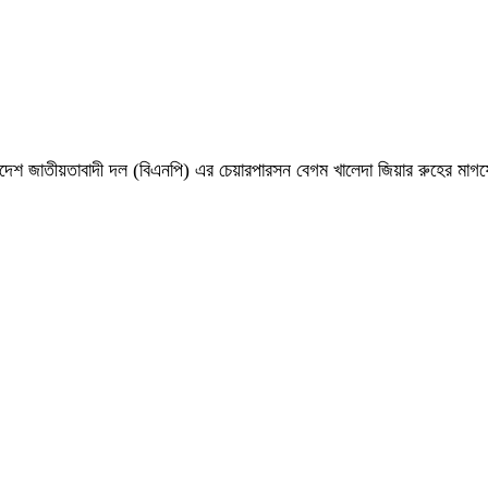
 বাংলাদেশ জাতীয়তাবাদী দল (বিএনপি) এর চেয়ারপারসন বেগম খালেদা জিয়ার রুহের ম