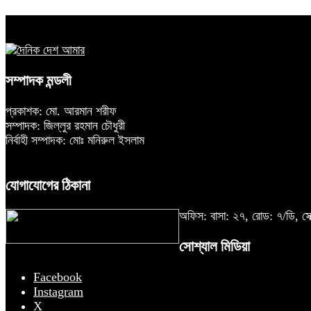
সম্পাদক মন্ডলী
প্রকাশক: মো. আরমান শরীফ
সম্পাদক: জিল্লুর রহমান চৌধুরী
নির্বাহী সম্পাদক: মোঃ মনিরুল ইসলাম
যোগাযোগের ঠিকানা
অফিস: বাসা: ২৭, রোড: ৭/ডি,
সোশ্যাল মিডিয়া
Facebook
Instagram
X