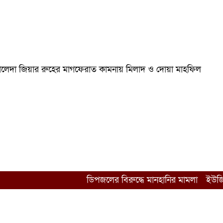
ম খালেদা জিয়ার রুহের মাগফেরাত কামনায় মিলাদ ও দোয়া মাহফিল
ডিপজলের বিরুদ্ধে মানহানির মামলা
ইউজিসির ত