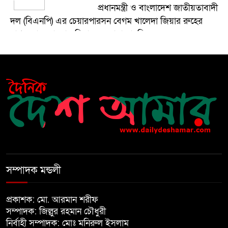
প্রধানমন্ত্রী ও বাংলাদেশ জাতীয়তাবাদী
দল (বিএনপি) এর চেয়ারপারসন বেগম খালেদা জিয়ার রুহের
মাগফেরাত কামনায় মিলাদ ও দোয়া মাহফিল
বেড়ি
৫
নির্বাচনের আগেই ফিরতে মরিয়া
৬
‘পলাতক শক্তি’
বিজয় দিবসের আগের রাতে বীর
৭
মুক্তিযোদ্ধার কবরের ওপর আগুন
সম্পাদক মন্ডলী
খালেদা জিয়ার শারীরিক অবস্থা এখনো
প্রকাশক: মো. আরমান শরীফ
৮
অনিশ্চিত
সম্পাদক: জিল্লুর রহমান চৌধুরী
নির্বাহী সম্পাদক: মোঃ মনিরুল ইসলাম