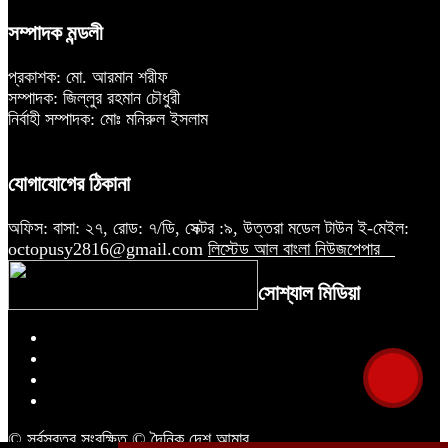
সম্পাদক মন্ডলী
প্রকাশক: মো. আরমান শরীফ
সম্পাদক: জিল্লুর রহমান চৌধুরী
নির্বাহী সম্পাদক: মোঃ মনিরুল ইসলাম
যোগাযোগের ঠিকানা
অফিস: বাসা: ২৭, রোড: ৭/ডি, সেক্টর :৯, উত্তরা মডেল টাউন ই-মেইল:
octopusy2816@gmail.com
লিস্টেড আল বাংলা নিউজপেপার
সোশ্যাল মিডিয়া
© সর্বস্বত্ব সংরক্ষিত © দৈনিক দেশ আমার