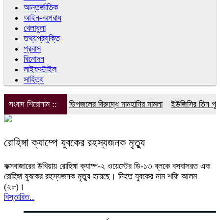
আন্তর্জাতিক
আইন-অপরাধ
খেলাধুলা
তথ্যপ্রযুক্তি
প্রবাস
বিনোদন
লাইফস্টাইল
সাহিত্য
সংবাদ শিরোনাম ::
ডিপজলের বিরুদ্ধে মানহানির মামলা
ইউজিসির তিন পূর্ণ
রোহিঙ্গা ক্যাম্পে যুবকের রহস্যজনক মৃত্যু
কক্সবাজারের উখিয়ায় রোহিঙ্গা ক্যাম্প-২ ওয়েস্টের ডি-১৩ ব্লকে বসবাসরত এক
রোহিঙ্গা যুবকের রহস্যজনক মৃত্যু হয়েছে। নিহত যুবকের নাম শফি আলম
(২৮)।
বিস্তারিত..