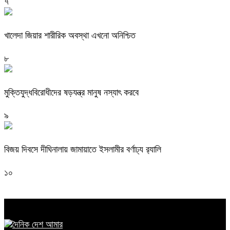
৭
খালেদা জিয়ার শারীরিক অবস্থা এখনো অনিশ্চিত
৮
মুক্তিযুদ্ধবিরোধীদের ষড়যন্ত্র মানুষ নস্যাৎ করবে
৯
বিজয় দিবসে দীঘিনালায় জামায়াতে ইসলামীর বর্ণাঢ্য র‍্যালি
১০