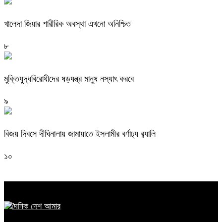
খালেদা জিয়ার শারীরিক অবস্থা এখনো অনিশ্চিত
৮
মুক্তিযুদ্ধবিরোধীদের ষড়যন্ত্র মানুষ নস্যাৎ করবে
৯
বিজয় দিবসে দীঘিনালায় জামায়াতে ইসলামীর বর্ণাঢ্য র‍্যালি
১০