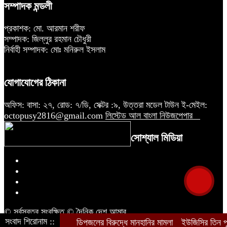
সম্পাদক মন্ডলী
প্রকাশক: মো. আরমান শরীফ
সম্পাদক: জিল্লুর রহমান চৌধুরী
নির্বাহী সম্পাদক: মোঃ মনিরুল ইসলাম
যোগাযোগের ঠিকানা
অফিস: বাসা: ২৭, রোড: ৭/ডি, সেক্টর :৯, উত্তরা মডেল টাউন ই-মেইল:
octopusy2816@gmail.com
লিস্টেড আল বাংলা নিউজপেপার
সোশ্যাল মিডিয়া
© সর্বস্বত্ব সংরক্ষিত © দৈনিক দেশ আমার
সংবাদ শিরোনাম ::
ডিপজলের বিরুদ্ধে মানহানির মামলা
ইউজিসির তিন পূর্