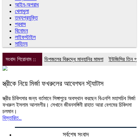
আইন-অপরাধ
খেলাধুলা
তথ্যপ্রযুক্তি
প্রবাস
বিনোদন
লাইফস্টাইল
সাহিত্য
সংবাদ শিরোনাম ::
ডিপজলের বিরুদ্ধে মানহানির মামলা
ইউজিসির তিন পূর্ণ
স্ত্রীকে নিয়ে মির্জা ফখরুলের আবেগঘন স্ট্যাটাস
স্ত্রীর চিকিৎসার জন্য বর্তমানে সিঙ্গাপুরে অবস্থান করছেন বিএনপি মহাসচিব মির্জা
ফখরুল ইসলাম আলমগীর। সেখানে জীবনসঙ্গিনী রাহাত আরা বেগমের চিকিৎসা
চলমান।
বিস্তারিত..
সর্বশেষ সংবাদ