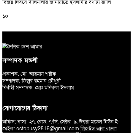
বিজয় দিবসে দীঘিনালায় জামায়াতে ইসলামীর বর্ণাঢ্য র‍্যালি
১০
সম্পাদক মন্ডলী
প্রকাশক: মো. আরমান শরীফ
সম্পাদক: জিল্লুর রহমান চৌধুরী
নির্বাহী সম্পাদক: মোঃ মনিরুল ইসলাম
যোগাযোগের ঠিকানা
অফিস: বাসা: ২৭, রোড: ৭/ডি, সেক্টর :৯, উত্তরা মডেল টাউন ই-
মেইল: octopusy2816@gmail.com
লিস্টেড আল বাংলা