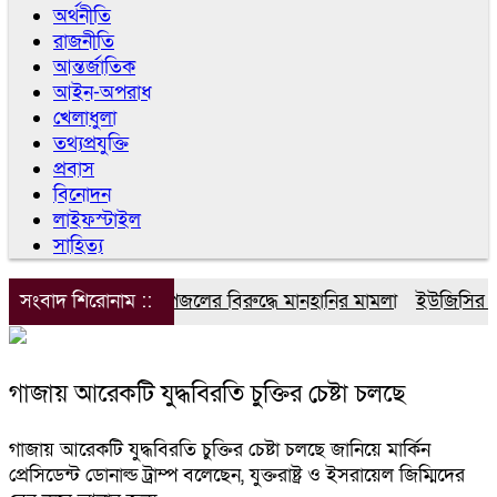
অর্থনীতি
রাজনীতি
আন্তর্জাতিক
আইন-অপরাধ
খেলাধুলা
তথ্যপ্রযুক্তি
প্রবাস
বিনোদন
লাইফস্টাইল
সাহিত্য
সংবাদ শিরোনাম ::
ডিপজলের বিরুদ্ধে মানহানির মামলা
ইউজিসির তিন
গাজায় আরেকটি যুদ্ধবিরতি চুক্তির চেষ্টা চলছে
গাজায় আরেকটি যুদ্ধবিরতি চুক্তির চেষ্টা চলছে জানিয়ে মার্কিন
প্রেসিডেন্ট ডোনাল্ড ট্রাম্প বলেছেন, যুক্তরাষ্ট্র ও ইসরায়েল জিম্মিদের