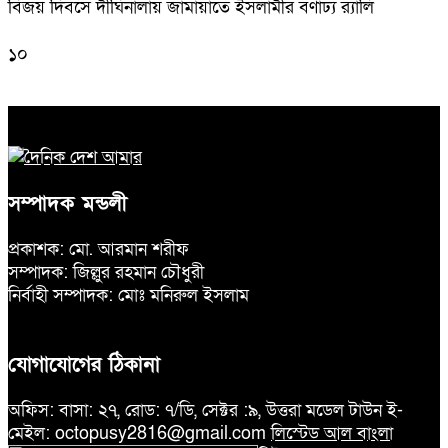
বিজয় দিবসে দীঘিনালায় জামায়াতে ইসলামীর বর্ণাঢ্য র‍্যালি
১০
সম্পাদক মন্ডলী
প্রকাশক: মো. আরমান শরীফ
সম্পাদক: জিল্লুর রহমান চৌধুরী
নির্বাহী সম্পাদক: মোঃ মনিরুল ইসলাম
যোগাযোগের ঠিকানা
অফিস: বাসা: ২৭, রোড: ৭/ডি, সেক্টর :৯, উত্তরা মডেল টাউন ই-
মেইল: octopusy2816@gmail.com
লিস্টেড আল বাংলা