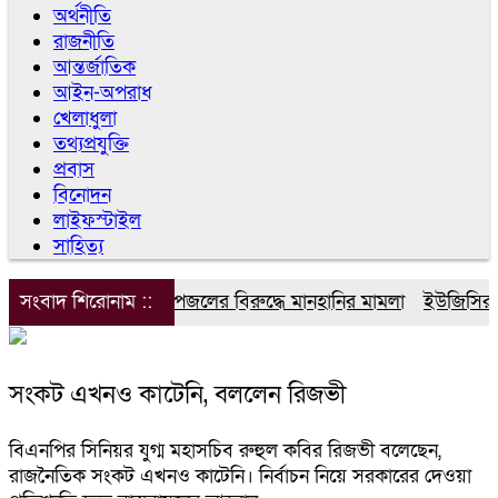
অর্থনীতি
রাজনীতি
আন্তর্জাতিক
আইন-অপরাধ
খেলাধুলা
তথ্যপ্রযুক্তি
প্রবাস
বিনোদন
লাইফস্টাইল
সাহিত্য
সংবাদ শিরোনাম ::
ডিপজলের বিরুদ্ধে মানহানির মামলা
ইউজিসির তিন
সংকট এখনও কাটেনি, বললেন রিজভী
বিএনপির সিনিয়র যুগ্ম মহাসচিব রুহুল কবির রিজভী বলেছেন,
রাজনৈতিক সংকট এখনও কাটেনি। নির্বাচন নিয়ে সরকারের দেওয়া