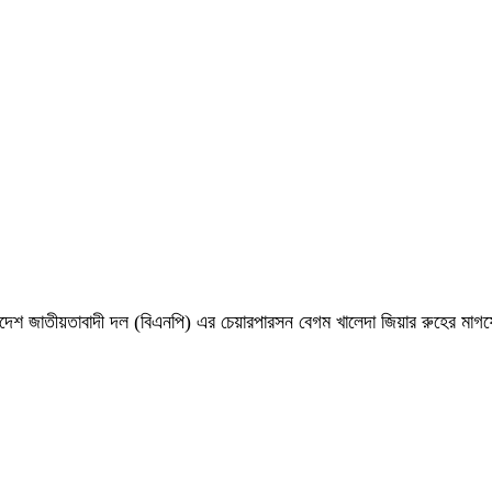
 বাংলাদেশ জাতীয়তাবাদী দল (বিএনপি) এর চেয়ারপারসন বেগম খালেদা জিয়ার রুহের ম