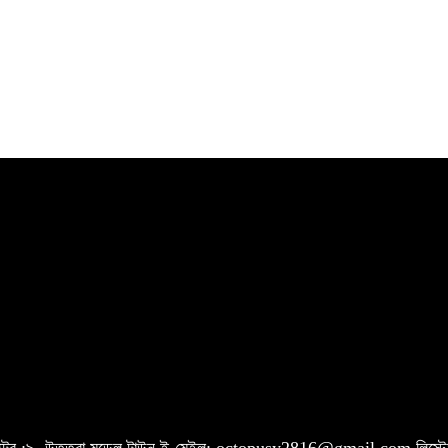
 সেক্টর :৯, উত্তরা মডেল টাউন ই-মেইল: octopusy2816@gmail.com
লিস্