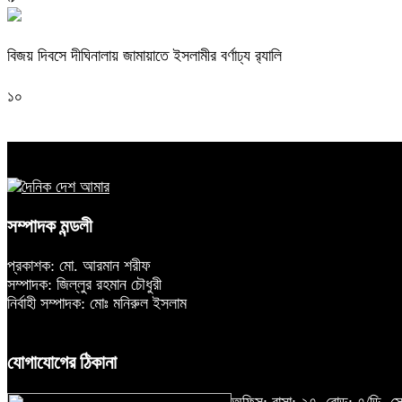
বিজয় দিবসে দীঘিনালায় জামায়াতে ইসলামীর বর্ণাঢ্য র‍্যালি
১০
সম্পাদক মন্ডলী
প্রকাশক: মো. আরমান শরীফ
সম্পাদক: জিল্লুর রহমান চৌধুরী
নির্বাহী সম্পাদক: মোঃ মনিরুল ইসলাম
যোগাযোগের ঠিকানা
অফিস: বাসা: ২৭, রোড: ৭/ডি,